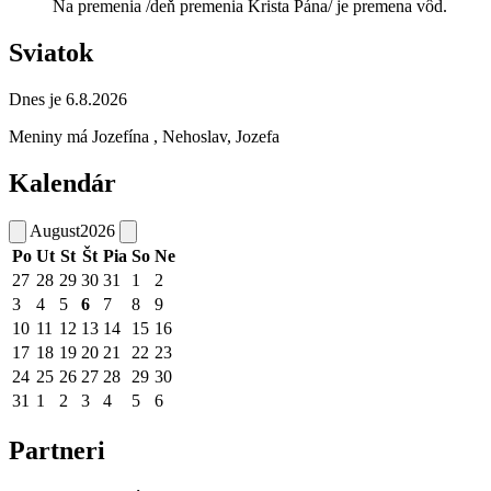
Na premenia /deň premenia Krista Pána/ je premena vôd.
Sviatok
Dnes je 6.8.2026
Meniny má
Jozefína
, Nehoslav, Jozefa
Kalendár
August
2026
Po
Ut
St
Št
Pia
So
Ne
27
28
29
30
31
1
2
3
4
5
6
7
8
9
10
11
12
13
14
15
16
17
18
19
20
21
22
23
24
25
26
27
28
29
30
31
1
2
3
4
5
6
Partneri