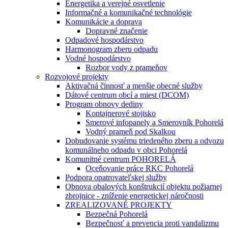
Energetika a verejné osvetlenie
Informačné a komunikačné technológie
Komunikácie a doprava
Dopravné značenie
Odpadové hospodárstvo
Harmonogram zberu odpadu
Vodné hospodárstvo
Rozbor vody z prameňov
Rozvojové projekty
Aktivačná činnosť a menšie obecné služby
Dátové centrum obcí a miest (DCOM)
Program obnovy dediny
Kontajnerové stojisko
Smerové infopanely a Smerovník Pohorelá
Vodný prameň pod Skalkou
Dobudovanie systému triedeného zberu a odvozu
komunálneho odpadu v obci Pohorelá
Komunitné centrum POHORELÁ
Oceňovanie práce RKC Pohorelá
Podpora opatrovateľskej služby
Obnova obalových konštrukcií objektu požiarnej
zbrojnice - zníženie energetickej náročnosti
ZREALIZOVANÉ PROJEKTY
Bezpečná Pohorelá
Bezpečnosť a prevencia proti vandalizmu