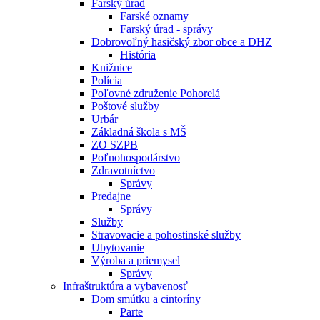
Farský úrad
Farské oznamy
Farský úrad - správy
Dobrovoľný hasičský zbor obce a DHZ
História
Knižnice
Polícia
Poľovné združenie Pohorelá
Poštové služby
Urbár
Základná škola s MŠ
ZO SZPB
Poľnohospodárstvo
Zdravotníctvo
Správy
Predajne
Správy
Služby
Stravovacie a pohostinské služby
Ubytovanie
Výroba a priemysel
Správy
Infraštruktúra a vybavenosť
Dom smútku a cintoríny
Parte