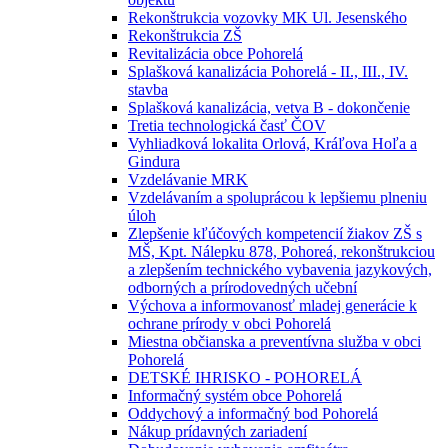
Rekonštrukcia vozovky MK Ul. Jesenského
Rekonštrukcia ZŠ
Revitalizácia obce Pohorelá
Splašková kanalizácia Pohorelá - II., III., IV.
stavba
Splašková kanalizácia, vetva B - dokončenie
Tretia technologická časť ČOV
Vyhliadková lokalita Orlová, Kráľova Hoľa a
Gindura
Vzdelávanie MRK
Vzdelávaním a spoluprácou k lepšiemu plneniu
úloh
Zlepšenie kľúčových kompetencií žiakov ZŠ s
MŠ, Kpt. Nálepku 878, Pohoreá, rekonštrukciou
a zlepšením technického vybavenia jazykových,
odborných a prírodovedných učební
Výchova a informovanosť mladej generácie k
ochrane prírody v obci Pohorelá
Miestna občianska a preventívna služba v obci
Pohorelá
DETSKÉ IHRISKO - POHORELÁ
Informačný systém obce Pohorelá
Oddychový a informačný bod Pohorelá
Nákup prídavných zariadení