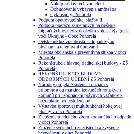
Nákup prídavných zariadení
Dobudovanie vybavenia amfiteátra
Cyklospoty, Pohorelá
Podpora opatrovateľskej služby II
Podpora operácií zameraných na riešenie
migračných výziev v dôsledku vojenskej agresie
voči Ukrajine - Obec Pohorelá
Detské inkluzívne ihrisko s dopadovými
plochami a terénnymi úpravami
Miestna občianska a preventívna služba v obci
Pohorelá
Rekonštrukcia hlavnej riaditeľskej budovy - ZŠ
Pohorelá
REKONŠTRUKCIA BUDOVY
ODBORNÝCH UČEBNÍ ZŠ Pohorelá
Národný projekt Asistencia obciam s
prítomnosťou marginalizovaných rómskych
komunít pri usporiadaní právnych vzťahov k
pozemkom pod osídleniami
Výstavba športovej multifunkčnej hokejovej
plochy v obci Pohorelá
Zlepšenie triedeného zberu komunálneho odpadu
v obci Pohorelá
Zníženie svetelného znečistenia a zvýšenie
bezpečnosti v obci Pohorelá