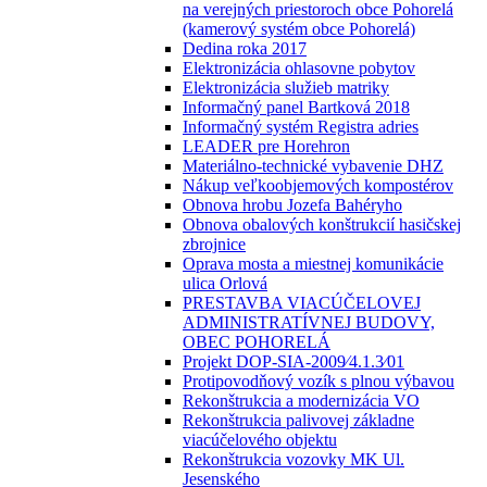
na verejných priestoroch obce Pohorelá
(kamerový systém obce Pohorelá)
Dedina roka 2017
Elektronizácia ohlasovne pobytov
Elektronizácia služieb matriky
Informačný panel Bartková 2018
Informačný systém Registra adries
LEADER pre Horehron
Materiálno-technické vybavenie DHZ
Nákup veľkoobjemových kompostérov
Obnova hrobu Jozefa Bahéryho
Obnova obalových konštrukcií hasičskej
zbrojnice
Oprava mosta a miestnej komunikácie
ulica Orlová
PRESTAVBA VIACÚČELOVEJ
ADMINISTRATÍVNEJ BUDOVY,
OBEC POHORELÁ
Projekt DOP-SIA-2009⁄4.1.3⁄01
Protipovodňový vozík s plnou výbavou
Rekonštrukcia a modernizácia VO
Rekonštrukcia palivovej základne
viacúčelového objektu
Rekonštrukcia vozovky MK Ul.
Jesenského