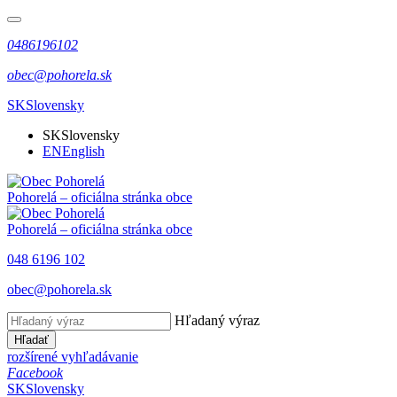
0486196102
obec@pohorela.sk
SK
Slovensky
SK
Slovensky
EN
English
Pohorelá
– oficiálna stránka obce
Pohorelá
– oficiálna stránka obce
048 6196 102
obec@pohorela.sk
Hľadaný výraz
Hľadať
rozšírené vyhľadávanie
Facebook
SK
Slovensky