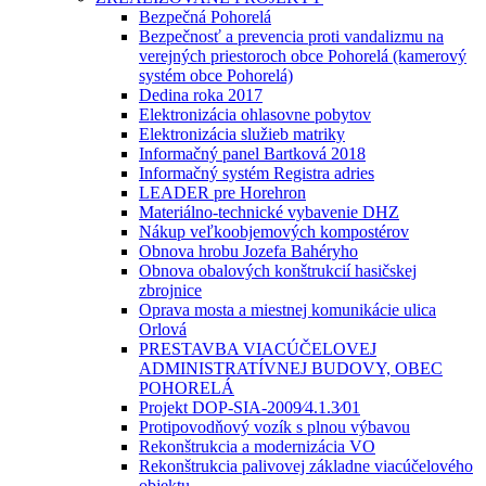
Bezpečná Pohorelá
Bezpečnosť a prevencia proti vandalizmu na
verejných priestoroch obce Pohorelá (kamerový
systém obce Pohorelá)
Dedina roka 2017
Elektronizácia ohlasovne pobytov
Elektronizácia služieb matriky
Informačný panel Bartková 2018
Informačný systém Registra adries
LEADER pre Horehron
Materiálno-technické vybavenie DHZ
Nákup veľkoobjemových kompostérov
Obnova hrobu Jozefa Bahéryho
Obnova obalových konštrukcií hasičskej
zbrojnice
Oprava mosta a miestnej komunikácie ulica
Orlová
PRESTAVBA VIACÚČELOVEJ
ADMINISTRATÍVNEJ BUDOVY, OBEC
POHORELÁ
Projekt DOP-SIA-2009⁄4.1.3⁄01
Protipovodňový vozík s plnou výbavou
Rekonštrukcia a modernizácia VO
Rekonštrukcia palivovej základne viacúčelového
objektu