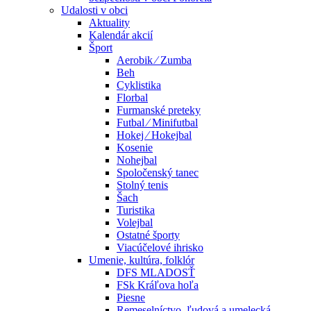
Udalosti v obci
Aktuality
Kalendár akcií
Šport
Aerobik ⁄ Zumba
Beh
Cyklistika
Florbal
Furmanské preteky
Futbal ⁄ Minifutbal
Hokej ⁄ Hokejbal
Kosenie
Nohejbal
Spoločenský tanec
Stolný tenis
Šach
Turistika
Volejbal
Ostatné športy
Viacúčelové ihrisko
Umenie, kultúra, folklór
DFS MLADOSŤ
FSk Kráľova hoľa
Piesne
Remeselníctvo, ľudová a umelecká