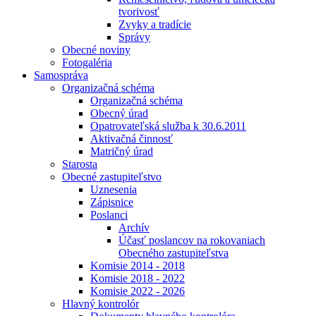
tvorivosť
Zvyky a tradície
Správy
Obecné noviny
Fotogaléria
Samospráva
Organizačná schéma
Organizačná schéma
Obecný úrad
Opatrovateľská služba k 30.6.2011
Aktivačná činnosť
Matričný úrad
Starosta
Obecné zastupiteľstvo
Uznesenia
Zápisnice
Poslanci
Archív
Účasť poslancov na rokovaniach
Obecného zastupiteľstva
Komisie 2014 - 2018
Komisie 2018 - 2022
Komisie 2022 - 2026
Hlavný kontrolór