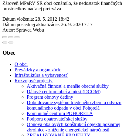
Zároveň MPaRV SR obci oznámilo, že nedostatok finančných
prostriedkov naďalej pretrváva.
Dátum vloženia:
28. 5. 2012 18:42
Dátum poslednej aktualizácie:
26. 9. 2020 7:17
Autor:
Správca Webu
Obec
O obci
Prevádzky a organizácie
Infraštruktúra a vybavenosť
Rozvojové projekty
Aktivačná činnosť a menšie obecné služby
Dátové centrum obcí a miest (DCOM)
Program obnovy dediny
Dobudovanie systému triedeného zberu a odvozu
komunálneho odpadu v obci Pohorelá
Komunitné centrum POHORELÁ
Podpora opatrovateľskej služby
Obnova obalových konštrukcií objektu požiarnej
zbrojnice - zníženie energetickej náročnosti
ZREALIZOVANÉ PROJEKTY