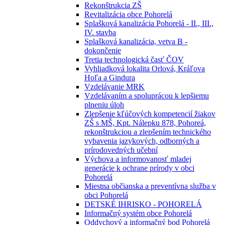
Rekonštrukcia ZŠ
Revitalizácia obce Pohorelá
Splašková kanalizácia Pohorelá - II., III.,
IV. stavba
Splašková kanalizácia, vetva B -
dokončenie
Tretia technologická časť ČOV
Vyhliadková lokalita Orlová, Kráľova
Hoľa a Gindura
Vzdelávanie MRK
Vzdelávaním a spoluprácou k lepšiemu
plneniu úloh
Zlepšenie kľúčových kompetencií žiakov
ZŠ s MŠ, Kpt. Nálepku 878, Pohoreá,
rekonštrukciou a zlepšením technického
vybavenia jazykových, odborných a
prírodovedných učební
Výchova a informovanosť mladej
generácie k ochrane prírody v obci
Pohorelá
Miestna občianska a preventívna služba v
obci Pohorelá
DETSKÉ IHRISKO - POHORELÁ
Informačný systém obce Pohorelá
Oddychový a informačný bod Pohorelá