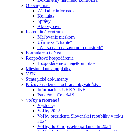
Dokumenty hlavného kontrolóra
Obecný úrad
Základné informácie
Kontakty
Správy
Ako vybaviť
Komunitné centrum
Maľovanie pieskom
Učíme sa "charite"
"Záleží nám na životnom prostredí"
Formuláre a tlačivá
Rozpočtové hospodárenie
Hospodárenie s majetkom obce
Miestne dane a poplatky
VZN
Strategické dokumenty
Krízové riadenie a ochrana obyvateľstva
Informácie k UKRAJINE
Pandémia Covid-19
Voľby a referendá
Výsledky
Voľby 2022
Voľby prezidenta Slovenskej republiky v roku
2024
Voľby do Európskeho parlamentu 2024