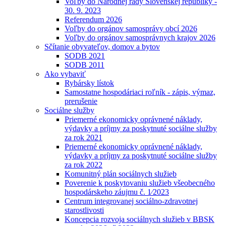
Voľby do Národnej rady Slovenskej republiky -
30. 9. 2023
Referendum 2026
Voľby do orgánov samosprávy obcí 2026
Voľby do orgánov samosprávnych krajov 2026
Sčítanie obyvateľov, domov a bytov
SODB 2021
SODB 2011
Ako vybaviť
Rybársky lístok
Samostatne hospodáriaci roľník - zápis, výmaz,
prerušenie
Sociálne služby
Priemerné ekonomicky oprávnené náklady,
výdavky a príjmy za poskytnuté sociálne služby
za rok 2021
Priemerné ekonomicky oprávnené náklady,
výdavky a príjmy za poskytnuté sociálne služby
za rok 2022
Komunitný plán sociálnych služieb
Poverenie k poskytovaniu služieb všeobecného
hospodárskeho záujmu č. 1⁄2023
Centrum integrovanej sociálno-zdravotnej
starostlivosti
Koncepcia rozvoja sociálnych služieb v BBSK