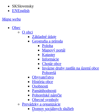
SK
Slovensky
EN
English
Mapa webu
Obec
O obci
Základné údaje
Geografia a príroda
Poloha
Mapový portál
Kataster
Informácie
Chotár obce
Invázne druhy rastlín na území obce
Pohorelá
Obyvateľstvo
História obce
Osobnosti
Pamätihodnosti
Pohorelské nárečie
Obecné symboly
Prevádzky a organizácie
Domov sociálnych služieb