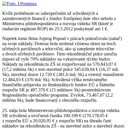
Kvôli problémom so zabezpečením už schválených a
zazmluvnených financií z fondov Európskej únie obci nebolo z
Ministerstva pôdohospodárstva a rozvoja vidieka SR (ktoré je
riadiacim orgánom ROP) do 25.5.2012 poskytnuté ani 1 €.
Napriek tomu firma Arprog Poprad v prácach pokračovala (zatiaľ)
na svoje náklady. Doteraz bola urobená výmena okien na troch
učebných pavilónoch a telocvični, ako aj zateplenie telocvične
a dvoch učebných pavilónov. Tieto rekonštrukčné práce zaručia
úsporu až vyše 70% nákladov na vykurovanie týchto budov.
Náklady na rekonštrukciu ZŠ sú rozpočtované na 570.843,07 €
(17,2 milióna Sk) v tom stavebné práce 545.639,04 € (16,37 mil.
Sk), stavebný dozor 12.720 € (381,6 tisíc Sk) a externý manažment
12.484,03 € (376 tisíc Sk). Schválená výška nenávratného
finančného príspevku zo štrukturálnych fondov EÚ a Štátneho
rozpočtu SR je 497.376 € (15 miliónov Sk) prostredníctvom
Regionálneho operačného programu. Zvyšok, 73.467,07 (2,2
milióna Sk), bude financovaný z obecného rozpočtu.
25. mája bola Ministerstvom pôdohospodárstva a rozvoja vidieka
SR schválená a uvoľnená čiastka 190.199 € (170.178,05 €
z rozpočtu EÚ a 20.020,95 € z rozpočtu SR) na úhradu časti
nákladov na rekonštrukciu ZŠ - na stavebné práce a stavebný dozor.