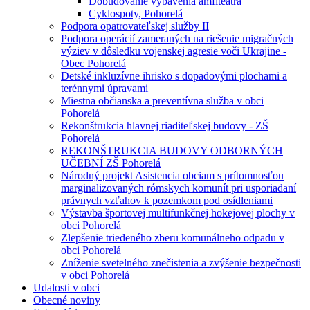
Dobudovanie vybavenia amfiteátra
Cyklospoty, Pohorelá
Podpora opatrovateľskej služby II
Podpora operácií zameraných na riešenie migračných
výziev v dôsledku vojenskej agresie voči Ukrajine -
Obec Pohorelá
Detské inkluzívne ihrisko s dopadovými plochami a
terénnymi úpravami
Miestna občianska a preventívna služba v obci
Pohorelá
Rekonštrukcia hlavnej riaditeľskej budovy - ZŠ
Pohorelá
REKONŠTRUKCIA BUDOVY ODBORNÝCH
UČEBNÍ ZŠ Pohorelá
Národný projekt Asistencia obciam s prítomnosťou
marginalizovaných rómskych komunít pri usporiadaní
právnych vzťahov k pozemkom pod osídleniami
Výstavba športovej multifunkčnej hokejovej plochy v
obci Pohorelá
Zlepšenie triedeného zberu komunálneho odpadu v
obci Pohorelá
Zníženie svetelného znečistenia a zvýšenie bezpečnosti
v obci Pohorelá
Udalosti v obci
Obecné noviny