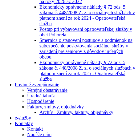
na roky 2026 až 2032
Ekonomicky oprávnené náklady § 72 ods. 5
zákona č. 448⁄2008 Z. z. o sociálnych službách v
platnom znení za rok 2024 - Opatrovateľská
služba
Postup pri vybavovaní opatrovateľskej služby v
obci Pohorelá
Smernica o stanovení postupov a podmienok na
zabezpečenie poskytovania sociálnej služby v
zariadení pre seniorov z dôvodov určených
obcou
Ekonomicky oprávnené náklady § 72 ods. 5
zákona č. 448/2008 Z. z. o sociálnych službách v
platnom znení za rok 2025 - Opatrovateľská
služba
Povinné zverejňovanie
Verejné obstarávanie
Úradná tabuľa
Hospodárenie
Faktury, zmluvy, objednávky
Archív - Zmluvy, faktury, objednávky
e-služby
Kontakty
Kontakt
Napíšte nám