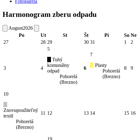
Fotogaléria
Harmonogram zberu odpadu
August
2026
Po
Ut
St
Št
Pi
So
Ne
27
28
29
30
31
1
2
5
7
Tuhý
komunálny
Plasty
3
4
6
8
9
odpad
Pohorelá
Pohorelá
(Brezno)
(Brezno)
10
Znovupoužiteľný
11
12
13
14
15
16
textil
Pohorelá
(Brezno)
19