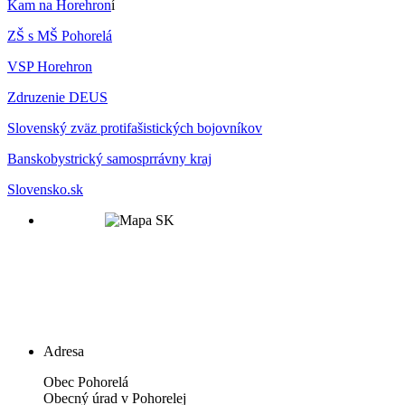
Kam na Horehron
í
ZŠ s MŠ Pohorelá
VSP Horehron
Zdruzenie DEUS
Slovenský zväz protifašistických bojovníkov
Banskobystrický samosprrávny kraj
Slovensko.sk
Adresa
Obec Pohorelá
Obecný úrad v Pohorelej