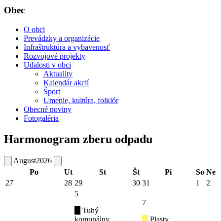
Obec
O obci
Prevádzky a organizácie
Infraštruktúra a vybavenosť
Rozvojové projekty
Udalosti v obci
Aktuality
Kalendár akcií
Šport
Umenie, kultúra, folklór
Obecné noviny
Fotogaléria
Harmonogram zberu odpadu
August
2026
Po
Ut
St
Št
Pi
So
Ne
27
28
29
30
31
1
2
5
7
Tuhý
komunálny
Plasty