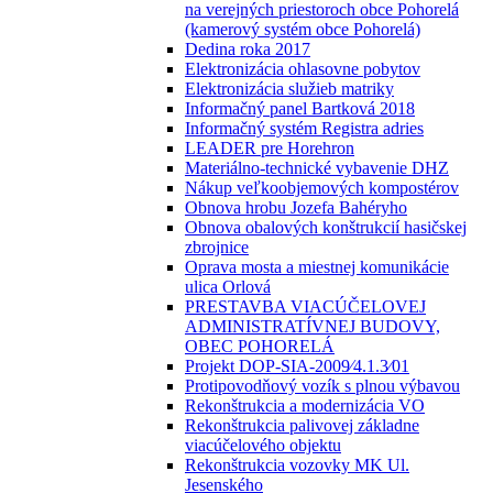
na verejných priestoroch obce Pohorelá
(kamerový systém obce Pohorelá)
Dedina roka 2017
Elektronizácia ohlasovne pobytov
Elektronizácia služieb matriky
Informačný panel Bartková 2018
Informačný systém Registra adries
LEADER pre Horehron
Materiálno-technické vybavenie DHZ
Nákup veľkoobjemových kompostérov
Obnova hrobu Jozefa Bahéryho
Obnova obalových konštrukcií hasičskej
zbrojnice
Oprava mosta a miestnej komunikácie
ulica Orlová
PRESTAVBA VIACÚČELOVEJ
ADMINISTRATÍVNEJ BUDOVY,
OBEC POHORELÁ
Projekt DOP-SIA-2009⁄4.1.3⁄01
Protipovodňový vozík s plnou výbavou
Rekonštrukcia a modernizácia VO
Rekonštrukcia palivovej základne
viacúčelového objektu
Rekonštrukcia vozovky MK Ul.
Jesenského