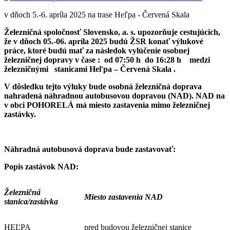
v dňoch 5.-6. apríla 2025 na trase Heľpa - Červená Skala
Železničná spoločnosť Slovensko, a. s. upozorňuje cestujúcich,
že v dňoch 05.-06. apríla 2025 budú ŽSR konať výlukové
práce, ktoré budú mať za následok vylúčenie osobnej
železničnej dopravy v čase : od 07:50 h do 16:28 h medzi
železničnými stanicami Heľpa – Červená Skala .
V dôsledku tejto výluky bude osobná železničná doprava
nahradená náhradnou autobusovou dopravou (NAD). NAD na
v obci POHORELÁ má miesto zastavenia mimo železničnej
zastávky.
Náhradná autobusová doprava bude zastavovať:
Popis zastávok NAD:
Železničná
Miesto zastavenia NAD
stanica/zastávka
HEĽPA
pred budovou železničnej stanice