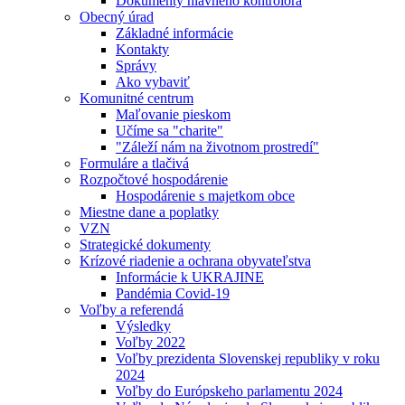
Dokumenty hlavného kontrolóra
Obecný úrad
Základné informácie
Kontakty
Správy
Ako vybaviť
Komunitné centrum
Maľovanie pieskom
Učíme sa "charite"
"Záleží nám na životnom prostredí"
Formuláre a tlačivá
Rozpočtové hospodárenie
Hospodárenie s majetkom obce
Miestne dane a poplatky
VZN
Strategické dokumenty
Krízové riadenie a ochrana obyvateľstva
Informácie k UKRAJINE
Pandémia Covid-19
Voľby a referendá
Výsledky
Voľby 2022
Voľby prezidenta Slovenskej republiky v roku
2024
Voľby do Európskeho parlamentu 2024