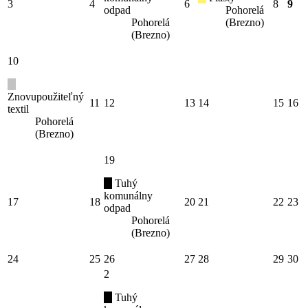
3
4
6
8
9
odpad
Pohorelá
Pohorelá
(Brezno)
(Brezno)
10
Znovupoužiteľný
11
12
13
14
15
16
textil
Pohorelá
(Brezno)
19
Tuhý
komunálny
17
18
20
21
22
23
odpad
Pohorelá
(Brezno)
24
25
26
27
28
29
30
2
Tuhý