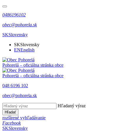
0486196102
obec@pohorela.sk
SK
Slovensky
SK
Slovensky
EN
English
Pohorelá
– oficiálna stránka obce
Pohorelá
– oficiálna stránka obce
048 6196 102
obec@pohorela.sk
Hľadaný výraz
Hľadať
rozšírené vyhľadávanie
Facebook
SK
Slovensky