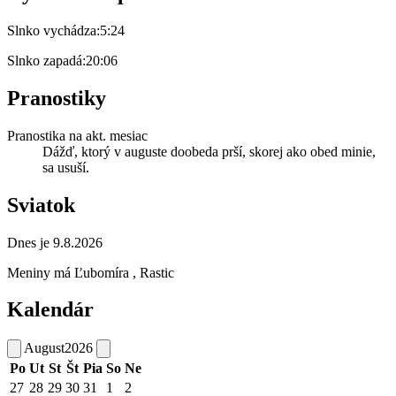
Slnko vychádza:
5:24
Slnko zapadá:
20:06
Pranostiky
Pranostika na akt. mesiac
Dážď, ktorý v auguste doobeda prší, skorej ako obed minie,
sa usuší.
Sviatok
Dnes je 9.8.2026
Meniny má
Ľubomíra
, Rastic
Kalendár
August
2026
Po
Ut
St
Št
Pia
So
Ne
27
28
29
30
31
1
2