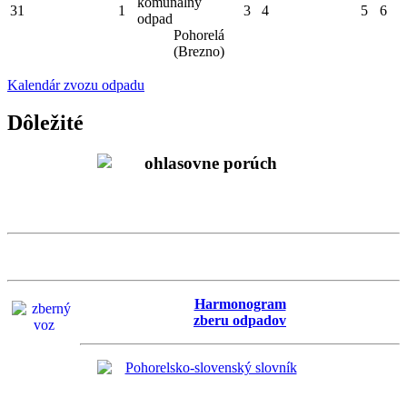
komunálny
31
1
3
4
5
6
odpad
Pohorelá
(Brezno)
Kalendár zvozu odpadu
Dôležité
Harmonogram
zberu odpadov