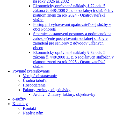
na roky 2026 až 2032
Ekonomicky oprávnené náklady § 72 ods. 5
zákona č. 448⁄2008 Z. z. o sociálnych službách v
platnom znení za rok 2024 - Opatrovateľská
služba
Postup pri vybavovaní opatrovateľskej služby v
obci Pohorelá
Smernica o stanovení postupov a podmienok na
zabezpečenie poskytovania sociálnej služby v
zariadení pre seniorov z dôvodov určených
obcou
Ekonomicky oprávnené náklady § 72 ods. 5
zákona č. 448/2008 Z. z. o sociálnych službách v
platnom znení za rok 2025 - Opatrovateľská
služba
Povinné zverejňovanie
Verejné obstarávanie
Úradná tabuľa
Hospodárenie
Faktury, zmluvy, objednávky
Archív - Zmluvy, faktury, objednávky
e-služby
Kontakty
Kontakt
Napíšte nám