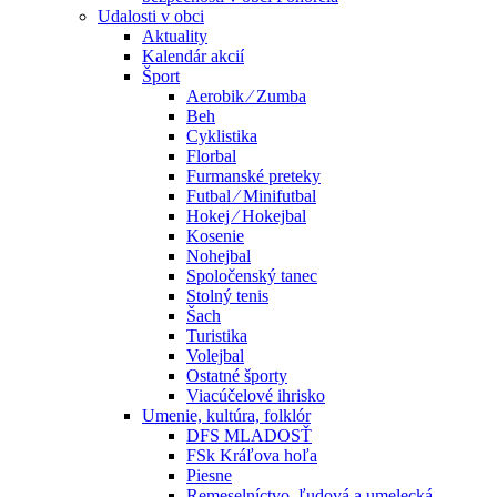
Udalosti v obci
Aktuality
Kalendár akcií
Šport
Aerobik ⁄ Zumba
Beh
Cyklistika
Florbal
Furmanské preteky
Futbal ⁄ Minifutbal
Hokej ⁄ Hokejbal
Kosenie
Nohejbal
Spoločenský tanec
Stolný tenis
Šach
Turistika
Volejbal
Ostatné športy
Viacúčelové ihrisko
Umenie, kultúra, folklór
DFS MLADOSŤ
FSk Kráľova hoľa
Piesne
Remeselníctvo, ľudová a umelecká