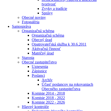
tvorivosť
Zvyky a tradície
Správy
Obecné noviny
Fotogaléria
Samospráva
Organizačná schéma
Organizačná schéma
Obecný úrad
Opatrovateľská služba k 30.6.2011
Aktivačná činnosť
Matričný úrad
Starosta
Obecné zastupiteľstvo
Uznesenia
Zápisnice
Poslanci
Archív
Účasť poslancov na rokovaniach
Obecného zastupiteľstva
Komisie 2014 - 2018
Komisie 2018 - 2022
Komisie 2022 - 2026
Hlavný kontrolór