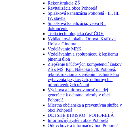
Rekonštrukcia ZŠ
Revitalizácia obce Pohorelá
Splašková kanalizácia Pohorelá - II., III.,
IV. stavba
Splašková kanalizácia, vetva B -
dokončenie
Tretia technologická časť ČOV
Vyhliadková lokalita Orlová, Kráľova
Hoľa a Gindura
Vzdelávanie MRK
Vzdelávaním a spoluprácou k lepšiemu
plneniu úloh
Zlepšenie kľúčových kompetencií žiakov
ZŠ s MŠ, Kpt. Nálepku 878, Pohoreá,
rekonštrukciou a zlepšením technického
vybavenia jazykových, odborných a
prírodovedných učební
Výchova a informovanosť mladej
generácie k ochrane prírody v obci
Pohorelá
Miestna občianska a preventívna služba v
obci Pohorelá
DETSKÉ IHRISKO - POHORELÁ
Informačný systém obce Pohorelá
Oddychový a informačný bod Pohorelá