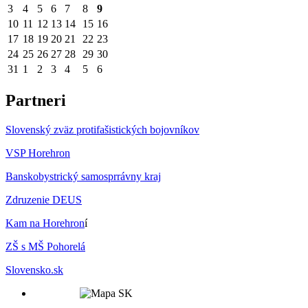
3
4
5
6
7
8
9
10
11
12
13
14
15
16
17
18
19
20
21
22
23
24
25
26
27
28
29
30
31
1
2
3
4
5
6
Partneri
Slovenský zväz protifašistických bojovníkov
VSP Horehron
Banskobystrický samosprrávny kraj
Zdruzenie DEUS
Kam na Horehron
í
ZŠ s MŠ Pohorelá
Slovensko.sk