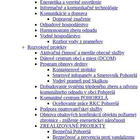
Energetika a verejné osvetlenie
Informačné a komunikačné technológie
Komunikácie a doprava
Dopravné značenie
Odpadové hospodárstvo
Harmonogram zberu odpadu
Vodné hospodárstvo
Rozbor vody z prameňov
Rozvojové projekty
Aktivačná činnosť a menšie obecné služby
Dátové centrum obcí a miest (DCOM)
Program obnovy dediny
Kontajnerové stojisko
Smerové infopanely a Smerovník Pohorelá
Vodný prameň pod Skalkou
Dobudovanie systému triedeného zberu a odvozu
komunálneho odpadu v obci Pohorelá
Komunitné centrum POHORELÁ
Oceňovanie práce RKC Pohorelá
Podpora opatrovateľskej služby
Obnova obalových konštrukcií objektu požiarnej
zbrojnice - zníženie energetickej náročnosti
ZREALIZOVANÉ PROJEKTY
Bezpečná Pohorelá
Bezpečnosť a prevencia proti vandalizmu