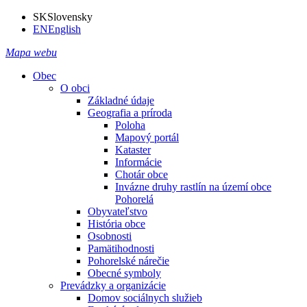
SK
Slovensky
EN
English
Mapa webu
Obec
O obci
Základné údaje
Geografia a príroda
Poloha
Mapový portál
Kataster
Informácie
Chotár obce
Invázne druhy rastlín na území obce
Pohorelá
Obyvateľstvo
História obce
Osobnosti
Pamätihodnosti
Pohorelské nárečie
Obecné symboly
Prevádzky a organizácie
Domov sociálnych služieb