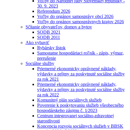
Voľby do Národnej rady Slovenskej republiky -
30. 9. 2023
Referendum 2026
Voľby do orgánov samosprávy obcí 2026
Voľby do orgánov samosprávnych krajov 2026
Sčítanie obyvateľov, domov a bytov
SODB 2021
SODB 2011
Ako vybaviť
Rybársky lístok
Samostatne hospodáriaci roľník - zápis, výmaz,
prerušenie
Sociálne služby
Priemerné ekonomicky oprávnené náklady,
výdavky a príjmy za poskytnuté sociálne služby
za rok 2021
Priemerné ekonomicky oprávnené náklady,
výdavky a príjmy za poskytnuté sociálne služby
za rok 2022
Komunitný plán sociálnych služieb
Poverenie k poskytovaniu služieb všeobecného
hospodárskeho záujmu č. 1⁄2023
Centrum integrovanej sociálno-zdravotnej
starostlivosti
Koncepcia rozvoja sociálnych služieb v BBSK