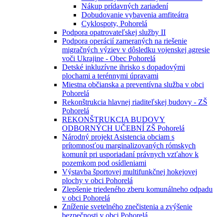
Nákup prídavných zariadení
Dobudovanie vybavenia amfiteátra
Cyklospoty, Pohorelá
Podpora opatrovateľskej služby II
Podpora operácií zameraných na riešenie
migračných výziev v dôsledku vojenskej agresie
voči Ukrajine - Obec Pohorelá
Detské inkluzívne ihrisko s dopadovými
plochami a terénnymi úpravami
Miestna občianska a preventívna služba v obci
Pohorelá
Rekonštrukcia hlavnej riaditeľskej budovy - ZŠ
Pohorelá
REKONŠTRUKCIA BUDOVY
ODBORNÝCH UČEBNÍ ZŠ Pohorelá
Národný projekt Asistencia obciam s
prítomnosťou marginalizovaných rómskych
komunít pri usporiadaní právnych vzťahov k
pozemkom pod osídleniami
Výstavba športovej multifunkčnej hokejovej
plochy v obci Pohorelá
Zlepšenie triedeného zberu komunálneho odpadu
v obci Pohorelá
Zníženie svetelného znečistenia a zvýšenie
bezpečnosti v obci Pohorelá