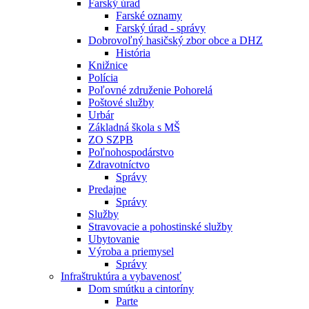
Farský úrad
Farské oznamy
Farský úrad - správy
Dobrovoľný hasičský zbor obce a DHZ
História
Knižnice
Polícia
Poľovné združenie Pohorelá
Poštové služby
Urbár
Základná škola s MŠ
ZO SZPB
Poľnohospodárstvo
Zdravotníctvo
Správy
Predajne
Správy
Služby
Stravovacie a pohostinské služby
Ubytovanie
Výroba a priemysel
Správy
Infraštruktúra a vybavenosť
Dom smútku a cintoríny
Parte