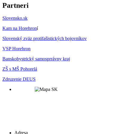
Partneri
Slovensko.sk
Kam na Horehron
í
Slovenský zväz protifašistických bojovníkov
VSP Horehron
Banskobystrický samosprrávny kraj
ZŠ s MŠ Pohorelá
Zdruzenie DEUS
Adresa