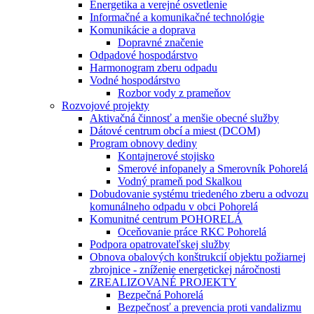
Energetika a verejné osvetlenie
Informačné a komunikačné technológie
Komunikácie a doprava
Dopravné značenie
Odpadové hospodárstvo
Harmonogram zberu odpadu
Vodné hospodárstvo
Rozbor vody z prameňov
Rozvojové projekty
Aktivačná činnosť a menšie obecné služby
Dátové centrum obcí a miest (DCOM)
Program obnovy dediny
Kontajnerové stojisko
Smerové infopanely a Smerovník Pohorelá
Vodný prameň pod Skalkou
Dobudovanie systému triedeného zberu a odvozu
komunálneho odpadu v obci Pohorelá
Komunitné centrum POHORELÁ
Oceňovanie práce RKC Pohorelá
Podpora opatrovateľskej služby
Obnova obalových konštrukcií objektu požiarnej
zbrojnice - zníženie energetickej náročnosti
ZREALIZOVANÉ PROJEKTY
Bezpečná Pohorelá
Bezpečnosť a prevencia proti vandalizmu