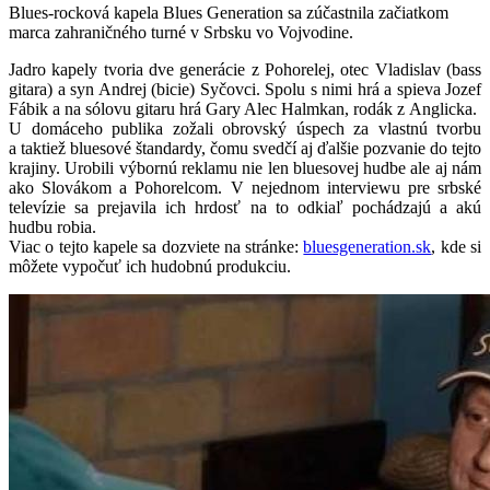
Blues-rocková kapela Blues Generation sa zúčastnila začiatkom
marca zahraničného turné v Srbsku vo Vojvodine.
Jadro kapely tvoria dve generácie z Pohorelej, otec Vladislav (bass
gitara) a syn Andrej (bicie) Syčovci. Spolu s nimi hrá a spieva Jozef
Fábik a na sólovu gitaru hrá Gary Alec Halmkan, rodák z Anglicka.
U domáceho publika zožali obrovský úspech za vlastnú tvorbu
a taktiež bluesové štandardy, čomu svedčí aj ďalšie pozvanie do tejto
krajiny. Urobili výbornú reklamu nie len bluesovej hudbe ale aj nám
ako Slovákom a Pohorelcom. V nejednom interviewu pre srbské
televízie sa prejavila ich hrdosť na to odkiaľ pochádzajú a akú
hudbu robia.
Viac o tejto kapele sa dozviete na stránke:
bluesgeneration.sk
, kde si
môžete vypočuť ich hudobnú produkciu.