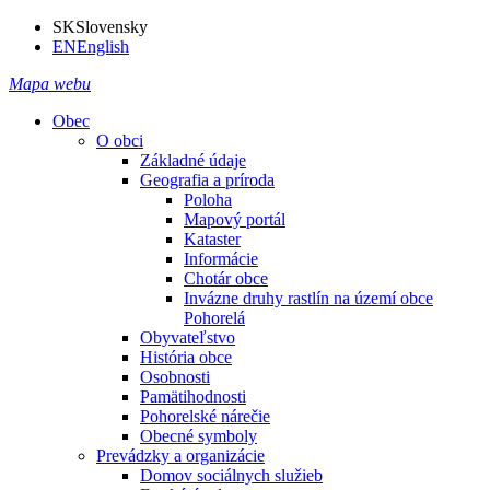
SK
Slovensky
EN
English
Mapa webu
Obec
O obci
Základné údaje
Geografia a príroda
Poloha
Mapový portál
Kataster
Informácie
Chotár obce
Invázne druhy rastlín na území obce
Pohorelá
Obyvateľstvo
História obce
Osobnosti
Pamätihodnosti
Pohorelské nárečie
Obecné symboly
Prevádzky a organizácie
Domov sociálnych služieb