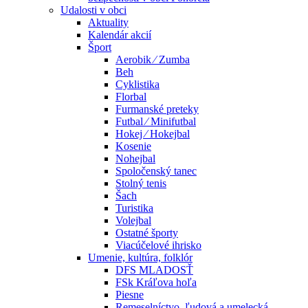
Udalosti v obci
Aktuality
Kalendár akcií
Šport
Aerobik ⁄ Zumba
Beh
Cyklistika
Florbal
Furmanské preteky
Futbal ⁄ Minifutbal
Hokej ⁄ Hokejbal
Kosenie
Nohejbal
Spoločenský tanec
Stolný tenis
Šach
Turistika
Volejbal
Ostatné športy
Viacúčelové ihrisko
Umenie, kultúra, folklór
DFS MLADOSŤ
FSk Kráľova hoľa
Piesne
Remeselníctvo, ľudová a umelecká