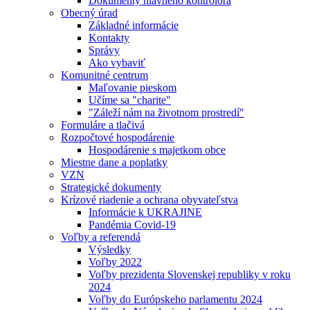
Dokumenty hlavného kontrolóra
Obecný úrad
Základné informácie
Kontakty
Správy
Ako vybaviť
Komunitné centrum
Maľovanie pieskom
Učíme sa "charite"
"Záleží nám na životnom prostredí"
Formuláre a tlačivá
Rozpočtové hospodárenie
Hospodárenie s majetkom obce
Miestne dane a poplatky
VZN
Strategické dokumenty
Krízové riadenie a ochrana obyvateľstva
Informácie k UKRAJINE
Pandémia Covid-19
Voľby a referendá
Výsledky
Voľby 2022
Voľby prezidenta Slovenskej republiky v roku
2024
Voľby do Európskeho parlamentu 2024