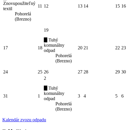
Znovupoužiteľný
11
12
13
14
15
16
textil
Pohorelá
(Brezno)
19
Tuhý
komunálny
17
18
20
21
22
23
odpad
Pohorelá
(Brezno)
24
25
26
27
28
29
30
2
Tuhý
komunálny
31
1
3
4
5
6
odpad
Pohorelá
(Brezno)
Kalendár zvozu odpadu