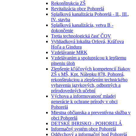
Rekonštrukcia ZŠ
Revitalizácia obce Pohorelá
Splašková kanalizácia Pohorelá - II., III.,
IV. stavba
Splašková kanalizácia, vetva B -
dokončenie
Tretia technologická časť ČOV
Vyhliadková lokalita Orlová, Kráľova
Hoľa a Gindura
Vzdelávanie MRK
Vzdelávaním a spoluprácou k lepšiemu
plneniu úloh
Zlepšenie kľúčových kompetencií žiakov
ZŠ s MŠ, Kpt. Nálepku 878, Pohoreá,
rekonštrukciou a zlepšením technického
vybavenia jazykových, odborných a
prírodovedných učební
Výchova a informovanosť mladej
generácie k ochrane prírody v obci
Pohorelá
Miestna občianska a preventívna služba v
obci Pohorelá
DETSKÉ IHRISKO - POHORELÁ
Informačný systém obce Pohorelá
Oddychový a informačný bod Pohorelá