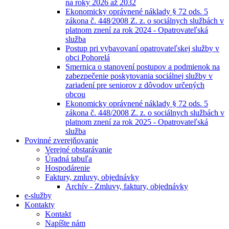
na roky 2026 až 2032
Ekonomicky oprávnené náklady § 72 ods. 5
zákona č. 448⁄2008 Z. z. o sociálnych službách v
platnom znení za rok 2024 - Opatrovateľská
služba
Postup pri vybavovaní opatrovateľskej služby v
obci Pohorelá
Smernica o stanovení postupov a podmienok na
zabezpečenie poskytovania sociálnej služby v
zariadení pre seniorov z dôvodov určených
obcou
Ekonomicky oprávnené náklady § 72 ods. 5
zákona č. 448/2008 Z. z. o sociálnych službách v
platnom znení za rok 2025 - Opatrovateľská
služba
Povinné zverejňovanie
Verejné obstarávanie
Úradná tabuľa
Hospodárenie
Faktury, zmluvy, objednávky
Archív - Zmluvy, faktury, objednávky
e-služby
Kontakty
Kontakt
Napíšte nám