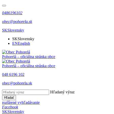
0486196102
obec@pohorela.sk
SK
Slovensky
SK
Slovensky
EN
English
Pohorelá
– oficiálna stránka obce
Pohorelá
– oficiálna stránka obce
048 6196 102
obec@pohorela.sk
Hľadaný výraz
Hľadať
rozšírené vyhľadávanie
Facebook
SK
Slovensky