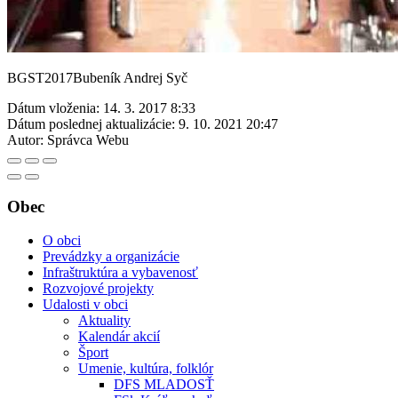
BGST2017Bubeník Andrej Syč
Dátum vloženia:
14. 3. 2017 8:33
Dátum poslednej aktualizácie:
9. 10. 2021 20:47
Autor:
Správca Webu
Obec
O obci
Prevádzky a organizácie
Infraštruktúra a vybavenosť
Rozvojové projekty
Udalosti v obci
Aktuality
Kalendár akcií
Šport
Umenie, kultúra, folklór
DFS MLADOSŤ