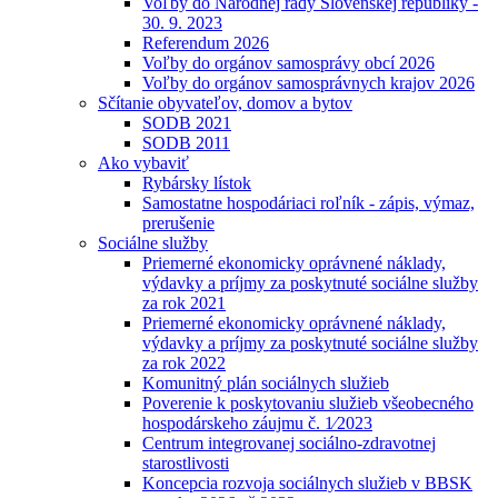
Voľby do Národnej rady Slovenskej republiky -
30. 9. 2023
Referendum 2026
Voľby do orgánov samosprávy obcí 2026
Voľby do orgánov samosprávnych krajov 2026
Sčítanie obyvateľov, domov a bytov
SODB 2021
SODB 2011
Ako vybaviť
Rybársky lístok
Samostatne hospodáriaci roľník - zápis, výmaz,
prerušenie
Sociálne služby
Priemerné ekonomicky oprávnené náklady,
výdavky a príjmy za poskytnuté sociálne služby
za rok 2021
Priemerné ekonomicky oprávnené náklady,
výdavky a príjmy za poskytnuté sociálne služby
za rok 2022
Komunitný plán sociálnych služieb
Poverenie k poskytovaniu služieb všeobecného
hospodárskeho záujmu č. 1⁄2023
Centrum integrovanej sociálno-zdravotnej
starostlivosti
Koncepcia rozvoja sociálnych služieb v BBSK