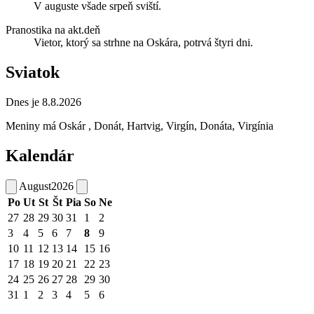
V auguste všade srpeň sviští.
Pranostika na akt.deň
Vietor, ktorý sa strhne na Oskára, potrvá štyri dni.
Sviatok
Dnes je 8.8.2026
Meniny má
Oskár
, Donát, Hartvig, Virgín, Donáta, Virgínia
Kalendár
August
2026
Po
Ut
St
Št
Pia
So
Ne
27
28
29
30
31
1
2
3
4
5
6
7
8
9
10
11
12
13
14
15
16
17
18
19
20
21
22
23
24
25
26
27
28
29
30
31
1
2
3
4
5
6