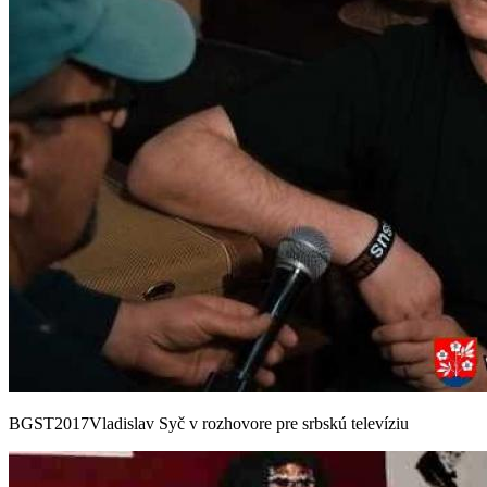
BGST2017Vladislav Syč v rozhovore pre srbskú televíziu