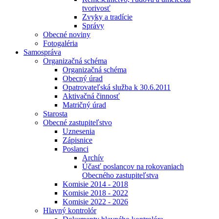
tvorivosť
Zvyky a tradície
Správy
Obecné noviny
Fotogaléria
Samospráva
Organizačná schéma
Organizačná schéma
Obecný úrad
Opatrovateľská služba k 30.6.2011
Aktivačná činnosť
Matričný úrad
Starosta
Obecné zastupiteľstvo
Uznesenia
Zápisnice
Poslanci
Archív
Účasť poslancov na rokovaniach
Obecného zastupiteľstva
Komisie 2014 - 2018
Komisie 2018 - 2022
Komisie 2022 - 2026
Hlavný kontrolór