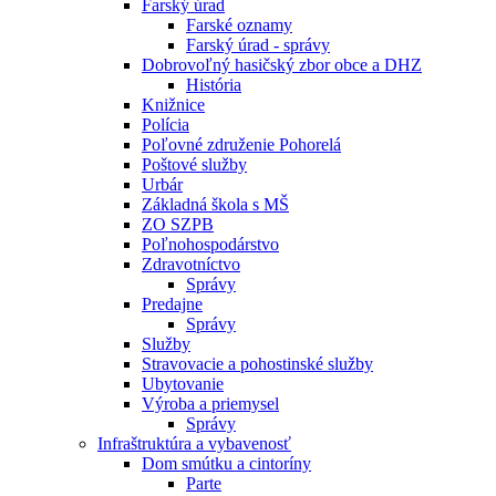
Farský úrad
Farské oznamy
Farský úrad - správy
Dobrovoľný hasičský zbor obce a DHZ
História
Knižnice
Polícia
Poľovné združenie Pohorelá
Poštové služby
Urbár
Základná škola s MŠ
ZO SZPB
Poľnohospodárstvo
Zdravotníctvo
Správy
Predajne
Správy
Služby
Stravovacie a pohostinské služby
Ubytovanie
Výroba a priemysel
Správy
Infraštruktúra a vybavenosť
Dom smútku a cintoríny
Parte