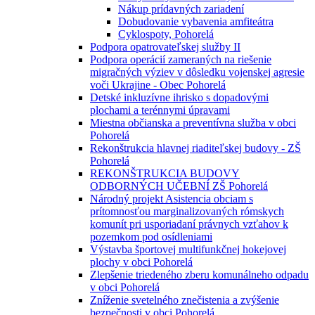
Nákup prídavných zariadení
Dobudovanie vybavenia amfiteátra
Cyklospoty, Pohorelá
Podpora opatrovateľskej služby II
Podpora operácií zameraných na riešenie
migračných výziev v dôsledku vojenskej agresie
voči Ukrajine - Obec Pohorelá
Detské inkluzívne ihrisko s dopadovými
plochami a terénnymi úpravami
Miestna občianska a preventívna služba v obci
Pohorelá
Rekonštrukcia hlavnej riaditeľskej budovy - ZŠ
Pohorelá
REKONŠTRUKCIA BUDOVY
ODBORNÝCH UČEBNÍ ZŠ Pohorelá
Národný projekt Asistencia obciam s
prítomnosťou marginalizovaných rómskych
komunít pri usporiadaní právnych vzťahov k
pozemkom pod osídleniami
Výstavba športovej multifunkčnej hokejovej
plochy v obci Pohorelá
Zlepšenie triedeného zberu komunálneho odpadu
v obci Pohorelá
Zníženie svetelného znečistenia a zvýšenie
bezpečnosti v obci Pohorelá