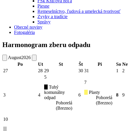
FSk Kráľova hoľa
Piesne
Remeselníctvo, ľudová a umelecká tvorivosť
Zvyky a tradície
Správy
Obecné noviny
Fotogaléria
Harmonogram zberu odpadu
August
2026
Po
Ut
St
Št
Pi
So
Ne
27
28
29
30
31
1
2
5
7
Tuhý
komunálny
Plasty
3
4
6
8
9
odpad
Pohorelá
Pohorelá
(Brezno)
(Brezno)
10