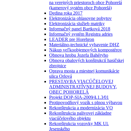
na verejných priestoroch obce Pohorelá
(kamerový systém obce Pohorelá)
Dedina roka 2017
Elektronizácia ohlasovne pobytov
Elektronizácia služieb matriky
Informačný panel Bartková 2018
Informačný systém Registra adries
LEADER pre Horehron
Materiálno-technické vybavenie DHZ
Nákup veľkoobjemových kompostérov
Obnova hrobu Jozefa Bahéryho
Obnova obalových konštrukcií hasičskej
zbrojnice
Oprava mosta a miestnej komunikácie
ulica Orlová
PRESTAVBA VIACÚČELOVEJ
ADMINISTRATÍVNEJ BUDOVY,
OBEC POHORELÁ
Projekt DOP-SIA-2009⁄4.1.3⁄01
Protipovodňový vozík s plnou výbavou
Rekonštrukcia a modernizácia VO
Rekonštrukcia palivovej základne
viacúčelového objektu
Rekonštrukcia vozovky MK Ul.
Jesenského