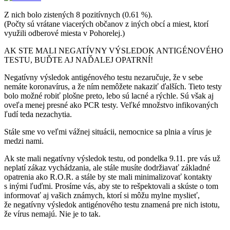
Z nich bolo zistených 8 pozitívnych (0.61 %).
(Počty sú vrátane viacerých občanov z iných obcí a miest, ktorí
využili odberové miesta v Pohorelej.)
AK STE MALI NEGATÍVNY VÝSLEDOK ANTIGÉNOVÉHO
TESTU, BUĎTE AJ NAĎALEJ OPATRNÍ!
Negatívny výsledok antigénového testu nezaručuje, že v sebe
nemáte koronavírus, a že ním nemôžete nakaziť ďalších. Tieto testy
bolo možné robiť plošne preto, lebo sú lacné a rýchle. Sú však aj
oveľa menej presné ako PCR testy. Veľké množstvo infikovaných
ľudí teda nezachytia.
Stále sme vo veľmi vážnej situácii, nemocnice sa plnia a vírus je
medzi nami.
Ak ste mali negatívny výsledok testu, od pondelka 9.11. pre vás už
neplatí zákaz vychádzania, ale stále musíte dodržiavať základné
opatrenia ako R.O.R. a stále by ste mali minimalizovať kontakty
s inými ľuďmi. Prosíme vás, aby ste to rešpektovali a skúste o tom
informovať aj vašich známych, ktorí si môžu mylne myslieť,
že negatívny výsledok antigénového testu znamená pre nich istotu,
že vírus nemajú. Nie je to tak.