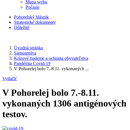
Mapa webu
Počasie
Pohorelský hlásnik
Strategické dokumenty
Dôležité
Úvodná stránka
Samospráva
Krízové riadenie a ochrana obyvateľstva
Pandémia Covid-19
V Pohorelej bolo 7.-8.11. vykonaných ...
Vytlačiť
V Pohorelej bolo 7.-8.11.
vykonaných 1306 antigénových
testov.