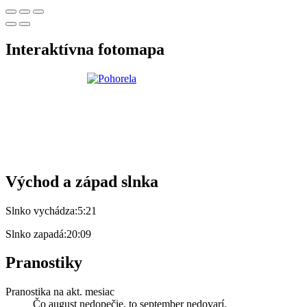
Interaktívna fotomapa
Východ a západ slnka
Slnko vychádza:
5:21
Slnko zapadá:
20:09
Pranostiky
Pranostika na akt. mesiac
Čo august nedopečie, to september nedovarí.