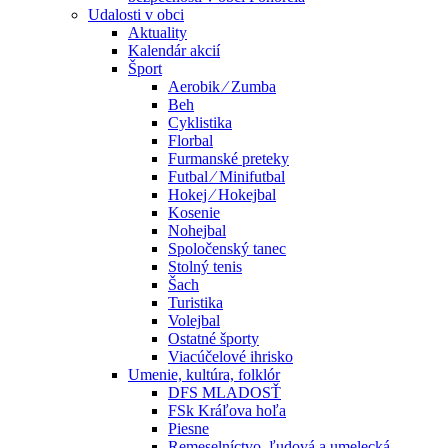
Udalosti v obci
Aktuality
Kalendár akcií
Šport
Aerobik ⁄ Zumba
Beh
Cyklistika
Florbal
Furmanské preteky
Futbal ⁄ Minifutbal
Hokej ⁄ Hokejbal
Kosenie
Nohejbal
Spoločenský tanec
Stolný tenis
Šach
Turistika
Volejbal
Ostatné športy
Viacúčelové ihrisko
Umenie, kultúra, folklór
DFS MLADOSŤ
FSk Kráľova hoľa
Piesne
Remeselníctvo, ľudová a umelecká