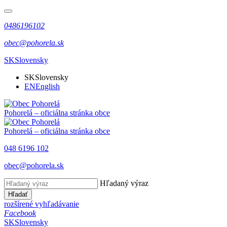
0486196102
obec@pohorela.sk
SK
Slovensky
SK
Slovensky
EN
English
Pohorelá
– oficiálna stránka obce
Pohorelá
– oficiálna stránka obce
048 6196 102
obec@pohorela.sk
Hľadaný výraz
Hľadať
rozšírené vyhľadávanie
Facebook
SK
Slovensky