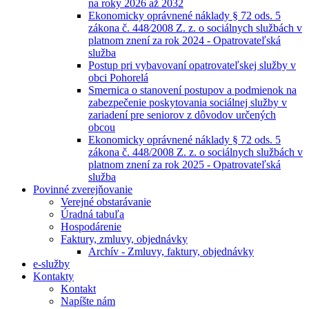
na roky 2026 až 2032
Ekonomicky oprávnené náklady § 72 ods. 5
zákona č. 448⁄2008 Z. z. o sociálnych službách v
platnom znení za rok 2024 - Opatrovateľská
služba
Postup pri vybavovaní opatrovateľskej služby v
obci Pohorelá
Smernica o stanovení postupov a podmienok na
zabezpečenie poskytovania sociálnej služby v
zariadení pre seniorov z dôvodov určených
obcou
Ekonomicky oprávnené náklady § 72 ods. 5
zákona č. 448/2008 Z. z. o sociálnych službách v
platnom znení za rok 2025 - Opatrovateľská
služba
Povinné zverejňovanie
Verejné obstarávanie
Úradná tabuľa
Hospodárenie
Faktury, zmluvy, objednávky
Archív - Zmluvy, faktury, objednávky
e-služby
Kontakty
Kontakt
Napíšte nám