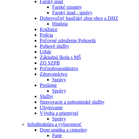
Farský úrad
Farské oznamy
Farský úrad - správy
Dobrovoľný hasičský zbor obce a DHZ
História
Knižnice
Polícia
Poľovné združenie Pohorelá
Poštové služby
Urbár
Základná škola s MŠ
ZO SZPB
Poľnohospodárstvo
Zdravotníctvo
Správy
Predajne
Správy
Služby
Stravovacie a pohostinské služby
Ubytovanie
Výroba a priemysel
Správy
Infraštruktúra a vybavenosť
Dom smútku a cintoríny
Parte