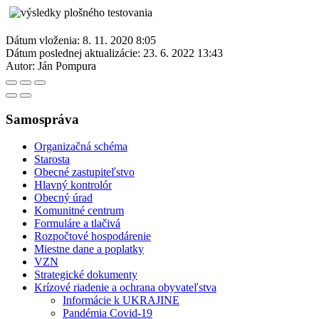
Dátum vloženia:
8. 11. 2020 8:05
Dátum poslednej aktualizácie:
23. 6. 2022 13:43
Autor:
Ján Pompura
Samospráva
Organizačná schéma
Starosta
Obecné zastupiteľstvo
Hlavný kontrolór
Obecný úrad
Komunitné centrum
Formuláre a tlačivá
Rozpočtové hospodárenie
Miestne dane a poplatky
VZN
Strategické dokumenty
Krízové riadenie a ochrana obyvateľstva
Informácie k UKRAJINE
Pandémia Covid-19