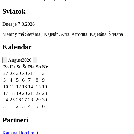
Sviatok
Dnes je 7.8.2026
Meniny má
Štefánia
, Kajetán, Afra, Afrodita, Kajetána, Štefana
Kalendár
August
2026
Po
Ut
St
Št
Pia
So
Ne
27
28
29
30
31
1
2
3
4
5
6
7
8
9
10
11
12
13
14
15
16
17
18
19
20
21
22
23
24
25
26
27
28
29
30
31
1
2
3
4
5
6
Partneri
Kam na Horehron
í