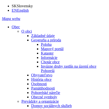
SK
Slovensky
EN
English
Mapa webu
Obec
O obci
Základné údaje
Geografia a príroda
Poloha
Mapový portál
Kataster
Informácie
Chotár obce
Invázne druhy rastlín na území obce
Pohorelá
Obyvateľstvo
História obce
Osobnosti
Pamätihodnosti
Pohorelské nárečie
Obecné symboly
Prevádzky a organizácie
Domov sociálnych služieb