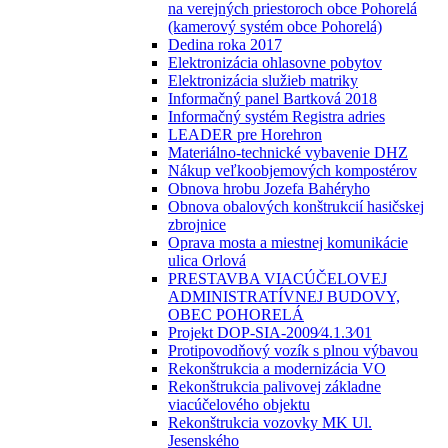
na verejných priestoroch obce Pohorelá
(kamerový systém obce Pohorelá)
Dedina roka 2017
Elektronizácia ohlasovne pobytov
Elektronizácia služieb matriky
Informačný panel Bartková 2018
Informačný systém Registra adries
LEADER pre Horehron
Materiálno-technické vybavenie DHZ
Nákup veľkoobjemových kompostérov
Obnova hrobu Jozefa Bahéryho
Obnova obalových konštrukcií hasičskej
zbrojnice
Oprava mosta a miestnej komunikácie
ulica Orlová
PRESTAVBA VIACÚČELOVEJ
ADMINISTRATÍVNEJ BUDOVY,
OBEC POHORELÁ
Projekt DOP-SIA-2009⁄4.1.3⁄01
Protipovodňový vozík s plnou výbavou
Rekonštrukcia a modernizácia VO
Rekonštrukcia palivovej základne
viacúčelového objektu
Rekonštrukcia vozovky MK Ul.
Jesenského