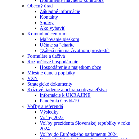
Dokumenty hlavného kontrolóra
Obecný úrad
Základné informácie
Kontakty
Správy
Ako vybaviť
Komunitné centrum
Maľovanie pieskom
Učíme sa "charite"
"Záleží nám na životnom prostredí"
Formuláre a tlačivá
Rozpočtové hospodárenie
Hospodárenie s majetkom obce
Miestne dane a poplatky
VZN
Strategické dokumenty
Krízové riadenie a ochrana obyvateľstva
Informácie k UKRAJINE
Pandémia Covid-19
Voľby a referendá
Výsledky
Voľby 2022
Voľby prezidenta Slovenskej republiky v roku
2024
Voľby do Európskeho parlamentu 2024