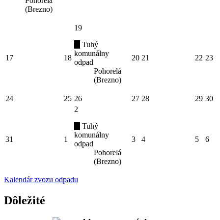
Pohorelá
(Brezno)
19
Tuhý
komunálny
17
18
20
21
22
23
odpad
Pohorelá
(Brezno)
24
25
26
27
28
29
30
2
Tuhý
komunálny
31
1
3
4
5
6
odpad
Pohorelá
(Brezno)
Kalendár zvozu odpadu
Dôležité