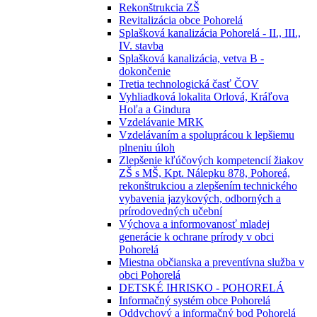
Rekonštrukcia ZŠ
Revitalizácia obce Pohorelá
Splašková kanalizácia Pohorelá - II., III.,
IV. stavba
Splašková kanalizácia, vetva B -
dokončenie
Tretia technologická časť ČOV
Vyhliadková lokalita Orlová, Kráľova
Hoľa a Gindura
Vzdelávanie MRK
Vzdelávaním a spoluprácou k lepšiemu
plneniu úloh
Zlepšenie kľúčových kompetencií žiakov
ZŠ s MŠ, Kpt. Nálepku 878, Pohoreá,
rekonštrukciou a zlepšením technického
vybavenia jazykových, odborných a
prírodovedných učební
Výchova a informovanosť mladej
generácie k ochrane prírody v obci
Pohorelá
Miestna občianska a preventívna služba v
obci Pohorelá
DETSKÉ IHRISKO - POHORELÁ
Informačný systém obce Pohorelá
Oddychový a informačný bod Pohorelá