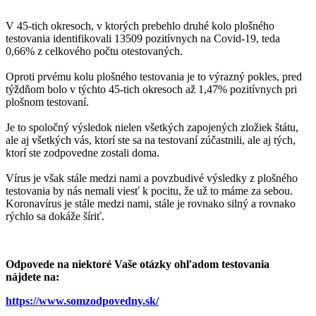
V 45-tich okresoch, v ktorých prebehlo druhé kolo plošného
testovania identifikovali 13509 pozitívnych na Covid-19, teda
0,66% z celkového počtu otestovaných.
Oproti prvému kolu plošného testovania je to výrazný pokles, pred
týždňom bolo v týchto 45-tich okresoch až 1,47% pozitívnych pri
plošnom testovaní.
Je to spoločný výsledok nielen všetkých zapojených zložiek štátu,
ale aj všetkých vás, ktorí ste sa na testovaní zúčastnili, ale aj tých,
ktorí ste zodpovedne zostali doma.
Vírus je však stále medzi nami a povzbudivé výsledky z plošného
testovania by nás nemali viesť k pocitu, že už to máme za sebou.
Koronavírus je stále medzi nami, stále je rovnako silný a rovnako
rýchlo sa dokáže šíriť.
Odpovede na niektoré Vaše otázky ohľadom testovania
nájdete na:
https://www.somzodpovedny.sk/