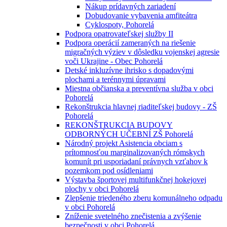
Nákup prídavných zariadení
Dobudovanie vybavenia amfiteátra
Cyklospoty, Pohorelá
Podpora opatrovateľskej služby II
Podpora operácií zameraných na riešenie
migračných výziev v dôsledku vojenskej agresie
voči Ukrajine - Obec Pohorelá
Detské inkluzívne ihrisko s dopadovými
plochami a terénnymi úpravami
Miestna občianska a preventívna služba v obci
Pohorelá
Rekonštrukcia hlavnej riaditeľskej budovy - ZŠ
Pohorelá
REKONŠTRUKCIA BUDOVY
ODBORNÝCH UČEBNÍ ZŠ Pohorelá
Národný projekt Asistencia obciam s
prítomnosťou marginalizovaných rómskych
komunít pri usporiadaní právnych vzťahov k
pozemkom pod osídleniami
Výstavba športovej multifunkčnej hokejovej
plochy v obci Pohorelá
Zlepšenie triedeného zberu komunálneho odpadu
v obci Pohorelá
Zníženie svetelného znečistenia a zvýšenie
bezpečnosti v obci Pohorelá