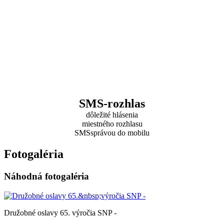
SMS-rozhlas
dôležité hlásenia
miestného rozhlasu
SMSsprávou do mobilu
Fotogaléria
Náhodná fotogaléria
Družobné oslavy 65. výročia SNP -