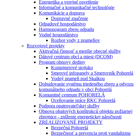
Energetika a verejné osvetlenie
Informačné a komunikačné technológie
Komunikácie a doprava
Dopravné značenie
Odpadové hospodárstvo
Harmonogram zberu odpadu
Vodné hospodárstvo
Rozbor vody z prameňov
Rozvojové projekty
Aktivačná činnosť a menšie obecné služby
Dátové centrum obcí a miest (DCOM)
Program obnovy dediny
Kontajnerové stojisko
Smerové infopanely a Smerovník Pohorelá
Vodný prameň pod Skalkou
Dobudovanie systému triedeného zberu a odvozu
komunálneho odpadu v obci Pohorelá
Komunitné centrum POHORELÁ
Oceňovanie práce RKC Pohorelá
Podpora opatrovateľskej služby
Obnova obalových konštrukcií objektu požiarnej
zbrojnice - zníženie energetickej náročnosti
ZREALIZOVANÉ PROJEKTY
Bezpečná Pohorelá
Bezpečnosť a prevencia proti vandalizmu