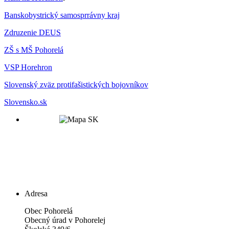
Banskobystrický samosprrávny kraj
Zdruzenie DEUS
ZŠ s MŠ Pohorelá
VSP Horehron
Slovenský zväz protifašistických bojovníkov
Slovensko.sk
Adresa
Obec Pohorelá
Obecný úrad v Pohorelej