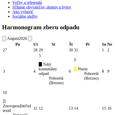
Voľby a referendá
Sčítanie obyvateľov, domov a bytov
Ako vybaviť
Sociálne služby
Harmonogram zberu odpadu
August
2026
Po
Ut
St
Št
Pi
So
Ne
27
28
29
30
31
1
2
5
7
Tuhý
komunálny
Plasty
3
4
6
8
9
odpad
Pohorelá
Pohorelá
(Brezno)
(Brezno)
10
Znovupoužiteľný
11
12
13
14
15
16
textil