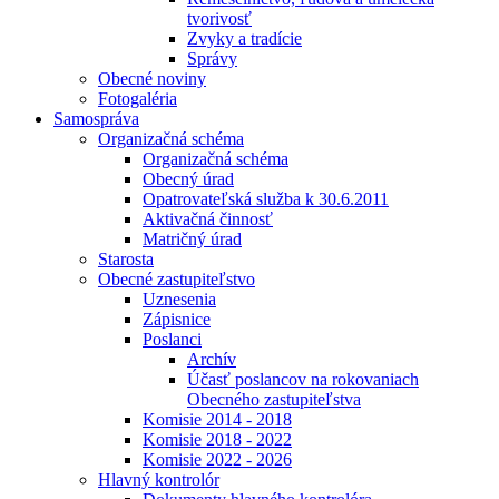
tvorivosť
Zvyky a tradície
Správy
Obecné noviny
Fotogaléria
Samospráva
Organizačná schéma
Organizačná schéma
Obecný úrad
Opatrovateľská služba k 30.6.2011
Aktivačná činnosť
Matričný úrad
Starosta
Obecné zastupiteľstvo
Uznesenia
Zápisnice
Poslanci
Archív
Účasť poslancov na rokovaniach
Obecného zastupiteľstva
Komisie 2014 - 2018
Komisie 2018 - 2022
Komisie 2022 - 2026
Hlavný kontrolór