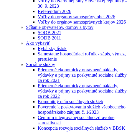
Voľby do Národnej rady Slovenskej republiky -
30. 9. 2023
Referendum 2026
Voľby do orgánov samosprávy obcí 2026
Voľby do orgánov samosprávnych krajov 2026
Sčítanie obyvateľov, domov a bytov
SODB 2021
SODB 2011
Ako vybaviť
Rybársky lístok
Samostatne hospodáriaci roľník - zápis, výmaz,
prerušenie
Sociálne služby
Priemerné ekonomicky oprávnené náklady,
výdavky a príjmy za poskytnuté sociálne služby
za rok 2021
Priemerné ekonomicky oprávnené náklady,
výdavky a príjmy za poskytnuté sociálne služby
za rok 2022
Komunitný plán sociálnych služieb
Poverenie k poskytovaniu služieb všeobecného
hospodárskeho záujmu č. 1⁄2023
Centrum integrovanej sociálno-zdravotnej
starostlivosti
Koncepcia rozvoja sociálnych služieb v BBSK