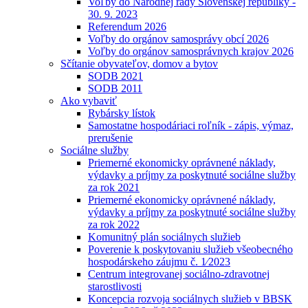
Voľby do Národnej rady Slovenskej republiky -
30. 9. 2023
Referendum 2026
Voľby do orgánov samosprávy obcí 2026
Voľby do orgánov samosprávnych krajov 2026
Sčítanie obyvateľov, domov a bytov
SODB 2021
SODB 2011
Ako vybaviť
Rybársky lístok
Samostatne hospodáriaci roľník - zápis, výmaz,
prerušenie
Sociálne služby
Priemerné ekonomicky oprávnené náklady,
výdavky a príjmy za poskytnuté sociálne služby
za rok 2021
Priemerné ekonomicky oprávnené náklady,
výdavky a príjmy za poskytnuté sociálne služby
za rok 2022
Komunitný plán sociálnych služieb
Poverenie k poskytovaniu služieb všeobecného
hospodárskeho záujmu č. 1⁄2023
Centrum integrovanej sociálno-zdravotnej
starostlivosti
Koncepcia rozvoja sociálnych služieb v BBSK