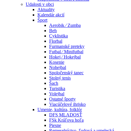
Udalosti v obci
Aktuality
Kalendár akcií
Šport
Aerobik ⁄ Zumba
Beh
Cyklistika
Florbal
Furmanské preteky
Futbal ⁄ Minifutbal
Hokej ⁄ Hokejbal
Kosenie
Nohejbal
Spoločenský tanec
Stolný tenis
Šach
Turistika
Volejbal
Ostatné športy
Viacúčelové ihrisko
Umenie, kultúra, folklór
DFS MLADOSŤ
FSk Kráľova hoľa
Piesne
Remeselníctvo, ľudová a umelecká