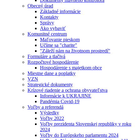
Dokumenty hlavného kontrolóra
Obecný úrad
Základné informácie
Kontakty
Správy
Ako vybaviť
Komunitné centrum
Maľovanie pieskom
Učíme sa "charite"
"Záleží nám na životnom prostredí"
Formuláre a tlačivá
Rozpočtové hospodárenie
Hospodárenie s majetkom obce
Miestne dane a poplatky
VZN
Strategické dokumenty
Krízové riadenie a ochrana obyvateľstva
Informácie k UKRAJINE
Pandémia Covid-19
Voľby a referendá
Výsledky
Voľby 2022
Voľby prezidenta Slovenskej republiky v roku
2024
Voľby do Európskeho parlamentu 2024