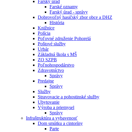
Farský úrad
Farské oznamy
Farský úrad - správy
Dobrovoľný hasičský zbor obce a DHZ
História
Knižnice
Polícia
Poľovné združenie Pohorelá
Poštové služby
Urbár
Základná škola s MŠ
ZO SZPB
Poľnohospodárstvo
Zdravotníctvo
Správy
Predajne
Správy
Služby
Stravovacie a pohostinské služby
Ubytovanie
Výroba a priemysel
Správy
Infraštruktúra a vybavenosť
Dom smútku a cintoríny
Parte