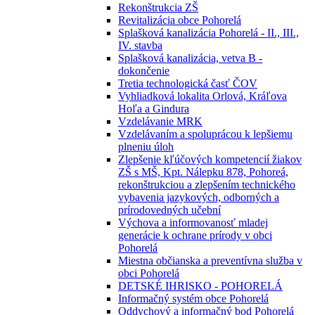
Rekonštrukcia ZŠ
Revitalizácia obce Pohorelá
Splašková kanalizácia Pohorelá - II., III.,
IV. stavba
Splašková kanalizácia, vetva B -
dokončenie
Tretia technologická časť ČOV
Vyhliadková lokalita Orlová, Kráľova
Hoľa a Gindura
Vzdelávanie MRK
Vzdelávaním a spoluprácou k lepšiemu
plneniu úloh
Zlepšenie kľúčových kompetencií žiakov
ZŠ s MŠ, Kpt. Nálepku 878, Pohoreá,
rekonštrukciou a zlepšením technického
vybavenia jazykových, odborných a
prírodovedných učební
Výchova a informovanosť mladej
generácie k ochrane prírody v obci
Pohorelá
Miestna občianska a preventívna služba v
obci Pohorelá
DETSKÉ IHRISKO - POHORELÁ
Informačný systém obce Pohorelá
Oddychový a informačný bod Pohorelá