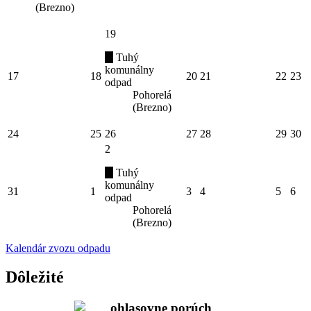
(Brezno)
19
Tuhý
komunálny
17
18
20
21
22
23
odpad
Pohorelá
(Brezno)
24
25
26
27
28
29
30
2
Tuhý
komunálny
31
1
3
4
5
6
odpad
Pohorelá
(Brezno)
Kalendár zvozu odpadu
Dôležité