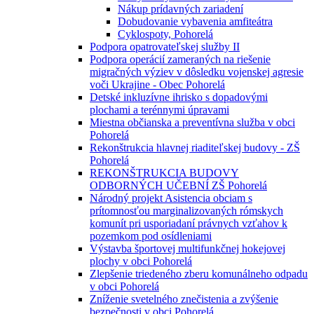
Nákup prídavných zariadení
Dobudovanie vybavenia amfiteátra
Cyklospoty, Pohorelá
Podpora opatrovateľskej služby II
Podpora operácií zameraných na riešenie
migračných výziev v dôsledku vojenskej agresie
voči Ukrajine - Obec Pohorelá
Detské inkluzívne ihrisko s dopadovými
plochami a terénnymi úpravami
Miestna občianska a preventívna služba v obci
Pohorelá
Rekonštrukcia hlavnej riaditeľskej budovy - ZŠ
Pohorelá
REKONŠTRUKCIA BUDOVY
ODBORNÝCH UČEBNÍ ZŠ Pohorelá
Národný projekt Asistencia obciam s
prítomnosťou marginalizovaných rómskych
komunít pri usporiadaní právnych vzťahov k
pozemkom pod osídleniami
Výstavba športovej multifunkčnej hokejovej
plochy v obci Pohorelá
Zlepšenie triedeného zberu komunálneho odpadu
v obci Pohorelá
Zníženie svetelného znečistenia a zvýšenie
bezpečnosti v obci Pohorelá