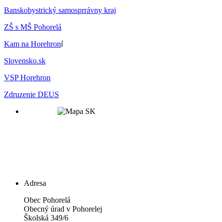
Banskobystrický samosprrávny kraj
ZŠ s MŠ Pohorelá
Kam na Horehron
í
Slovensko.sk
VSP Horehron
Zdruzenie DEUS
Adresa
Obec Pohorelá
Obecný úrad v Pohorelej
Školská 349/6