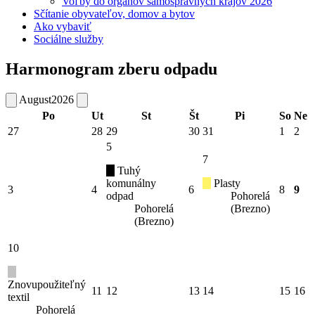
Voľby do orgánov samosprávnych krajov 2026
Sčítanie obyvateľov, domov a bytov
Ako vybaviť
Sociálne služby
Harmonogram zberu odpadu
August
2026
Po
Ut
St
Št
Pi
So
Ne
27
28
29
30
31
1
2
5
7
Tuhý
komunálny
Plasty
3
4
6
8
9
odpad
Pohorelá
Pohorelá
(Brezno)
(Brezno)
10
Znovupoužiteľný
11
12
13
14
15
16
textil
Pohorelá