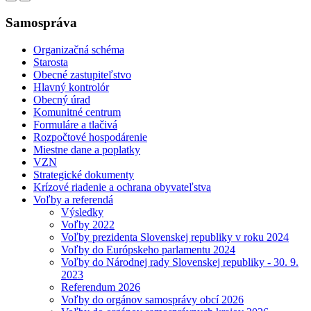
Samospráva
Organizačná schéma
Starosta
Obecné zastupiteľstvo
Hlavný kontrolór
Obecný úrad
Komunitné centrum
Formuláre a tlačivá
Rozpočtové hospodárenie
Miestne dane a poplatky
VZN
Strategické dokumenty
Krízové riadenie a ochrana obyvateľstva
Voľby a referendá
Výsledky
Voľby 2022
Voľby prezidenta Slovenskej republiky v roku 2024
Voľby do Európskeho parlamentu 2024
Voľby do Národnej rady Slovenskej republiky - 30. 9.
2023
Referendum 2026
Voľby do orgánov samosprávy obcí 2026