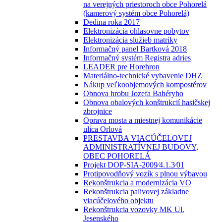
na verejných priestoroch obce Pohorelá
(kamerový systém obce Pohorelá)
Dedina roka 2017
Elektronizácia ohlasovne pobytov
Elektronizácia služieb matriky
Informačný panel Bartková 2018
Informačný systém Registra adries
LEADER pre Horehron
Materiálno-technické vybavenie DHZ
Nákup veľkoobjemových kompostérov
Obnova hrobu Jozefa Bahéryho
Obnova obalových konštrukcií hasičskej
zbrojnice
Oprava mosta a miestnej komunikácie
ulica Orlová
PRESTAVBA VIACÚČELOVEJ
ADMINISTRATÍVNEJ BUDOVY,
OBEC POHORELÁ
Projekt DOP-SIA-2009⁄4.1.3⁄01
Protipovodňový vozík s plnou výbavou
Rekonštrukcia a modernizácia VO
Rekonštrukcia palivovej základne
viacúčelového objektu
Rekonštrukcia vozovky MK Ul.
Jesenského