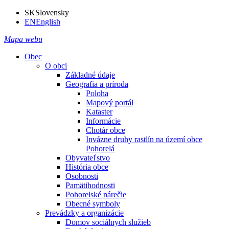
SK
Slovensky
EN
English
Mapa webu
Obec
O obci
Základné údaje
Geografia a príroda
Poloha
Mapový portál
Kataster
Informácie
Chotár obce
Invázne druhy rastlín na území obce
Pohorelá
Obyvateľstvo
História obce
Osobnosti
Pamätihodnosti
Pohorelské nárečie
Obecné symboly
Prevádzky a organizácie
Domov sociálnych služieb