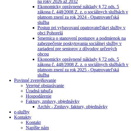
na roky 2026 až 2032
Ekonomicky oprávnené náklady § 72 ods. 5
zákona č. 448⁄2008 Z. z. o sociálnych službách v
platnom znení za rok 2024 - Opatrovateľská
služba
Postup pri vybavovaní opatrovateľskej služby v
obci Pohorelá
Smernica o stanovení postupov a podmienok na
zabezpečenie poskytovania sociálnej služby v
zariadení pre seniorov z dôvodov určených
obcou
Ekonomicky oprávnené náklady § 72 ods. 5
zákona č. 448/2008 Z. z. o sociálnych službách v
platnom znení za rok 2025 - Opatrovateľská
služba
Povinné zverejňovanie
Verejné obstarávanie
Úradná tabuľa
Hospodárenie
Faktury, zmluvy, objednávky
Archív - Zmluvy, faktury, objednávky
e-služby
Kontakty
Kontakt
Napíšte nám