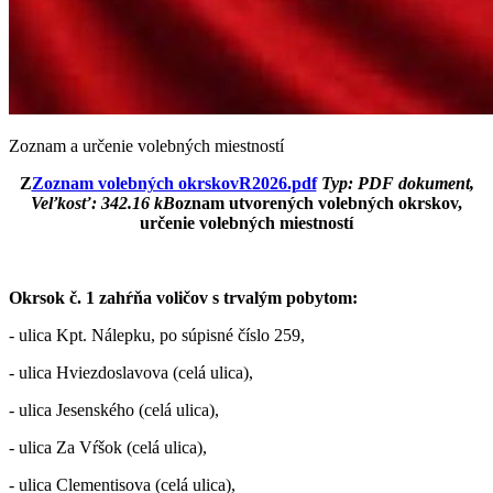
Zoznam a určenie volebných miestností
Z
Zoznam volebných okrskovR2026.pdf
Typ: PDF dokument,
Veľkosť: 342.16 kB
oznam utvorených volebných okrskov,
určenie volebných miestností
Okrsok č. 1 zahŕňa voličov s trvalým pobytom:
- ulica Kpt. Nálepku, po súpisné číslo 259,
- ulica Hviezdoslavova (celá ulica),
- ulica Jesenského (celá ulica),
- ulica Za Vŕšok (celá ulica),
- ulica Clementisova (celá ulica),