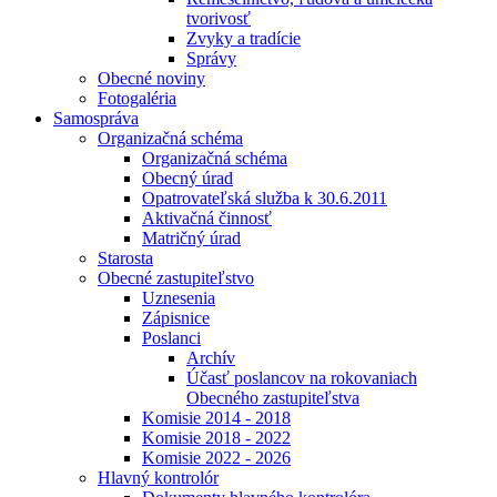
tvorivosť
Zvyky a tradície
Správy
Obecné noviny
Fotogaléria
Samospráva
Organizačná schéma
Organizačná schéma
Obecný úrad
Opatrovateľská služba k 30.6.2011
Aktivačná činnosť
Matričný úrad
Starosta
Obecné zastupiteľstvo
Uznesenia
Zápisnice
Poslanci
Archív
Účasť poslancov na rokovaniach
Obecného zastupiteľstva
Komisie 2014 - 2018
Komisie 2018 - 2022
Komisie 2022 - 2026
Hlavný kontrolór