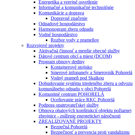
Energetika a verejné osvetlenie
Informačné a komunikačné technológie
Komunikácie a doprava
Dopravné značenie
Odpadové hospodárstvo
Harmonogram zberu odpadu
Vodné hospodárstvo
Rozbor vody z prameňov
Rozvojové projekty
Aktivačná činnosť a menšie obecné služby
Dátové centrum obcí a miest (DCOM)
Program obnovy dediny
Kontajnerové stojisko
Smerové infopanely a Smerovník Pohorelá
Vodný prameň pod Skalkou
Dobudovanie systému triedeného zberu a odvozu
komunálneho odpadu v obci Pohorelá
Komunitné centrum POHORELÁ
Oceňovanie práce RKC Pohorelá
Podpora opatrovateľskej služby
Obnova obalových konštrukcií objektu požiarnej
zbrojnice - zníženie energetickej náročnosti
ZREALIZOVANÉ PROJEKTY
Bezpečná Pohorelá
Bezpečnosť a prevencia proti vandalizmu