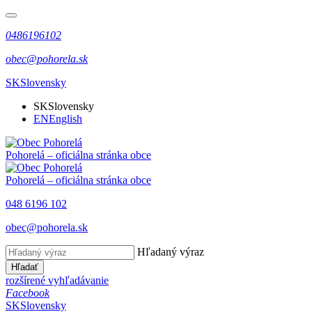
0486196102
obec@pohorela.sk
SK
Slovensky
SK
Slovensky
EN
English
Pohorelá
– oficiálna stránka obce
Pohorelá
– oficiálna stránka obce
048 6196 102
obec@pohorela.sk
Hľadaný výraz
Hľadať
rozšírené vyhľadávanie
Facebook
SK
Slovensky