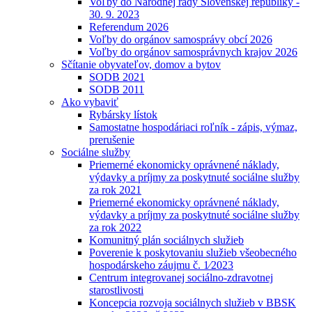
Voľby do Národnej rady Slovenskej republiky -
30. 9. 2023
Referendum 2026
Voľby do orgánov samosprávy obcí 2026
Voľby do orgánov samosprávnych krajov 2026
Sčítanie obyvateľov, domov a bytov
SODB 2021
SODB 2011
Ako vybaviť
Rybársky lístok
Samostatne hospodáriaci roľník - zápis, výmaz,
prerušenie
Sociálne služby
Priemerné ekonomicky oprávnené náklady,
výdavky a príjmy za poskytnuté sociálne služby
za rok 2021
Priemerné ekonomicky oprávnené náklady,
výdavky a príjmy za poskytnuté sociálne služby
za rok 2022
Komunitný plán sociálnych služieb
Poverenie k poskytovaniu služieb všeobecného
hospodárskeho záujmu č. 1⁄2023
Centrum integrovanej sociálno-zdravotnej
starostlivosti
Koncepcia rozvoja sociálnych služieb v BBSK