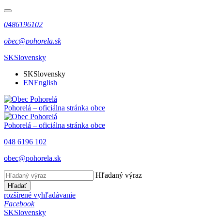
0486196102
obec@pohorela.sk
SK
Slovensky
SK
Slovensky
EN
English
Pohorelá
– oficiálna stránka obce
Pohorelá
– oficiálna stránka obce
048 6196 102
obec@pohorela.sk
Hľadaný výraz
Hľadať
rozšírené vyhľadávanie
Facebook
SK
Slovensky