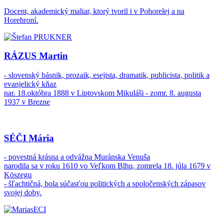
Docent, akademický maliar, ktorý tvoril i v Pohorelej a na
Horehroní.
RÁZUS Martin
- slovenský básnik, prozaik, esejista, dramatik, publicista, politik a
evanjelický kňaz
nar. 18.októbra 1888 v Liptovskom Mikuláši - zomr. 8. augusta
1937 v Brezne
SÉČI Mária
- povestná krásna a odvážna Muránska Venuša
narodila sa v roku 1610 vo Veľkom Blhu, zomrela 18. júla 1679 v
Köszegu
- šľachtičná, bola súčasťou politických a spoločenských zápasov
svojej doby.