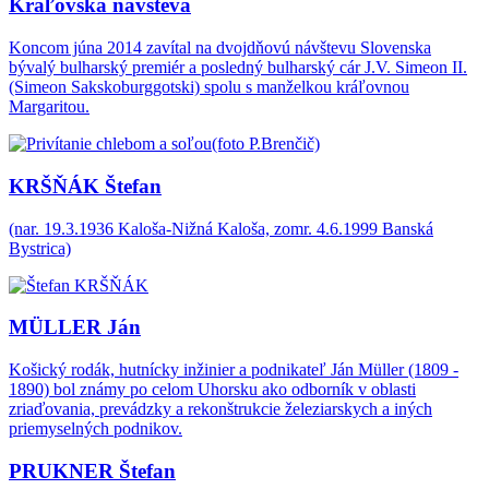
Kráľovská návšteva
Koncom júna 2014 zavítal na dvojdňovú návštevu Slovenska
bývalý bulharský premiér a posledný bulharský cár J.V. Simeon II.
(Simeon Sakskoburggotski) spolu s manželkou kráľovnou
Margaritou.
KRŠŇÁK Štefan
(nar. 19.3.1936 Kaloša-Nižná Kaloša, zomr. 4.6.1999 Banská
Bystrica)
MÜLLER Ján
Košický rodák, hutnícky inžinier a podnikateľ Ján Müller (1809 -
1890) bol známy po celom Uhorsku ako odborník v oblasti
zriaďovania, prevádzky a rekonštrukcie železiarskych a iných
priemyselných podnikov.
PRUKNER Štefan