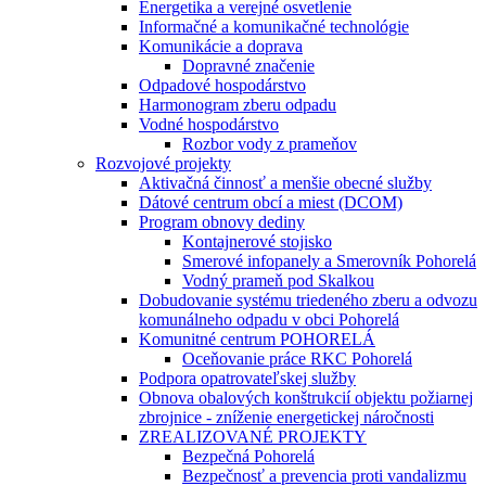
Energetika a verejné osvetlenie
Informačné a komunikačné technológie
Komunikácie a doprava
Dopravné značenie
Odpadové hospodárstvo
Harmonogram zberu odpadu
Vodné hospodárstvo
Rozbor vody z prameňov
Rozvojové projekty
Aktivačná činnosť a menšie obecné služby
Dátové centrum obcí a miest (DCOM)
Program obnovy dediny
Kontajnerové stojisko
Smerové infopanely a Smerovník Pohorelá
Vodný prameň pod Skalkou
Dobudovanie systému triedeného zberu a odvozu
komunálneho odpadu v obci Pohorelá
Komunitné centrum POHORELÁ
Oceňovanie práce RKC Pohorelá
Podpora opatrovateľskej služby
Obnova obalových konštrukcií objektu požiarnej
zbrojnice - zníženie energetickej náročnosti
ZREALIZOVANÉ PROJEKTY
Bezpečná Pohorelá
Bezpečnosť a prevencia proti vandalizmu