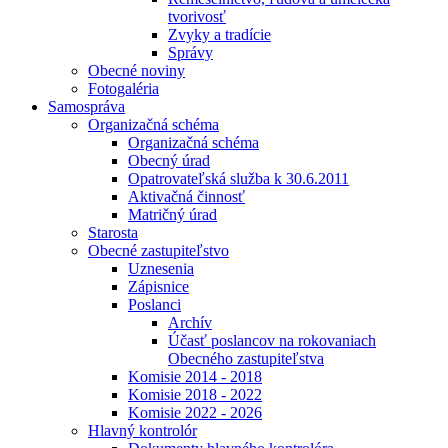
tvorivosť
Zvyky a tradície
Správy
Obecné noviny
Fotogaléria
Samospráva
Organizačná schéma
Organizačná schéma
Obecný úrad
Opatrovateľská služba k 30.6.2011
Aktivačná činnosť
Matričný úrad
Starosta
Obecné zastupiteľstvo
Uznesenia
Zápisnice
Poslanci
Archív
Účasť poslancov na rokovaniach
Obecného zastupiteľstva
Komisie 2014 - 2018
Komisie 2018 - 2022
Komisie 2022 - 2026
Hlavný kontrolór