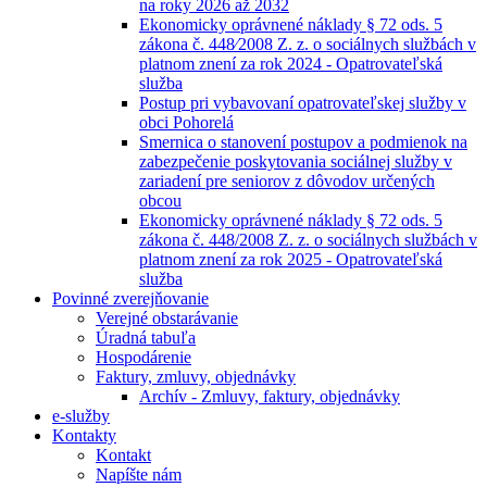
na roky 2026 až 2032
Ekonomicky oprávnené náklady § 72 ods. 5
zákona č. 448⁄2008 Z. z. o sociálnych službách v
platnom znení za rok 2024 - Opatrovateľská
služba
Postup pri vybavovaní opatrovateľskej služby v
obci Pohorelá
Smernica o stanovení postupov a podmienok na
zabezpečenie poskytovania sociálnej služby v
zariadení pre seniorov z dôvodov určených
obcou
Ekonomicky oprávnené náklady § 72 ods. 5
zákona č. 448/2008 Z. z. o sociálnych službách v
platnom znení za rok 2025 - Opatrovateľská
služba
Povinné zverejňovanie
Verejné obstarávanie
Úradná tabuľa
Hospodárenie
Faktury, zmluvy, objednávky
Archív - Zmluvy, faktury, objednávky
e-služby
Kontakty
Kontakt
Napíšte nám