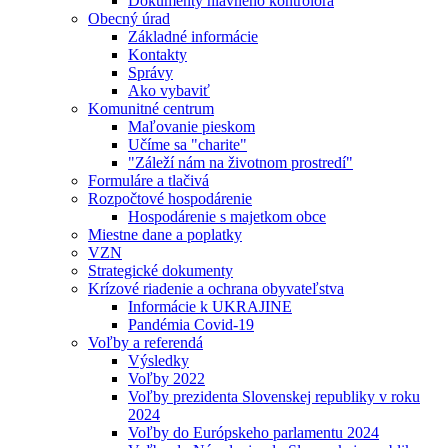
Dokumenty hlavného kontrolóra
Obecný úrad
Základné informácie
Kontakty
Správy
Ako vybaviť
Komunitné centrum
Maľovanie pieskom
Učíme sa "charite"
"Záleží nám na životnom prostredí"
Formuláre a tlačivá
Rozpočtové hospodárenie
Hospodárenie s majetkom obce
Miestne dane a poplatky
VZN
Strategické dokumenty
Krízové riadenie a ochrana obyvateľstva
Informácie k UKRAJINE
Pandémia Covid-19
Voľby a referendá
Výsledky
Voľby 2022
Voľby prezidenta Slovenskej republiky v roku
2024
Voľby do Európskeho parlamentu 2024