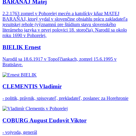
BARAŇAJ Matej
2.2.1763 zomrel v Pohorelej mecén a katolícky kňaz MATEJ
BARAŇAJ, ktorý vydal v slovenčine obsiahlu prácu zakladateľa
jezuitskej rehole (významnú pre štúdium stavu slovenského
literárneho jazyka v prvej polovici 18. storočia). Narodil sa okolo
roku 1690 v Pohorelej.
BIELIK Ernest
Narodil sa 18.6.1917 v Topoľčiankach, zomrel 15.6.1995 v
Bratislave.
CLEMENTIS Vladimír
- politik, právnik, spisovateľ, prekladateľ, poslanec za Horehronie
COBURG August Ľudovít Viktor
- vojvoda, generál