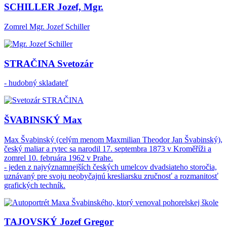
SCHILLER Jozef, Mgr.
Zomrel Mgr. Jozef Schiller
STRAČINA Svetozár
- hudobný skladateľ
ŠVABINSKÝ Max
Max Švabinský (celým menom Maxmilian Theodor Jan Švabinský),
český maliar a rytec sa narodil 17. septembra 1873 v Kroměříži a
zomrel 10. februára 1962 v Prahe.
- jeden z najvýznamnejších českých umelcov dvadsiateho storočia,
uznávaný pre svoju neobyčajnú kresliarsku zručnosť a rozmanitosť
grafických techník.
TAJOVSKÝ Jozef Gregor