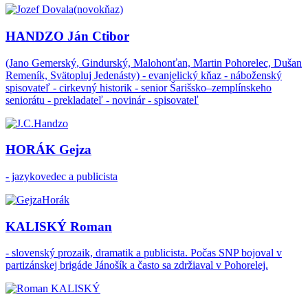
HANDZO Ján Ctibor
(Jano Gemerský, Gindurský, Malohonťan, Martin Pohorelec, Dušan
Remeník, Svätopluj Jedenásty) - evanjelický kňaz - náboženský
spisovateľ - cirkevný historik - senior Šarišsko–zemplínskeho
seniorátu - prekladateľ - novinár - spisovateľ
HORÁK Gejza
- jazykovedec a publicista
KALISKÝ Roman
- slovenský prozaik, dramatik a publicista. Počas SNP bojoval v
partizánskej brigáde Jánošík a často sa zdržiaval v Pohorelej.