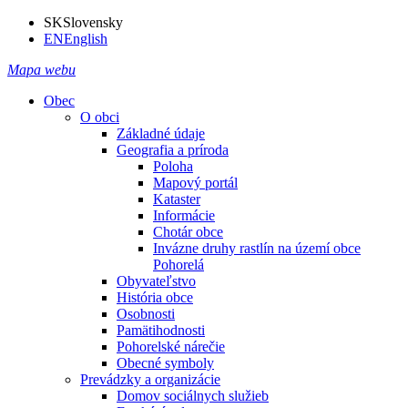
SK
Slovensky
EN
English
Mapa webu
Obec
O obci
Základné údaje
Geografia a príroda
Poloha
Mapový portál
Kataster
Informácie
Chotár obce
Invázne druhy rastlín na území obce
Pohorelá
Obyvateľstvo
História obce
Osobnosti
Pamätihodnosti
Pohorelské nárečie
Obecné symboly
Prevádzky a organizácie
Domov sociálnych služieb