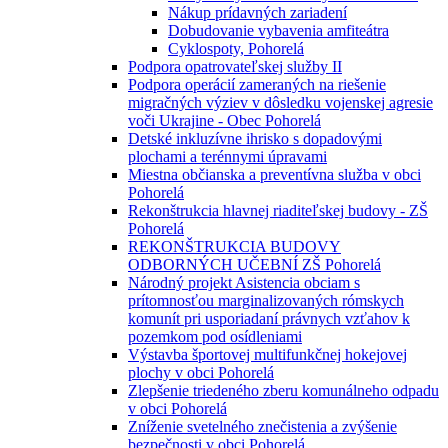
Nákup prídavných zariadení
Dobudovanie vybavenia amfiteátra
Cyklospoty, Pohorelá
Podpora opatrovateľskej služby II
Podpora operácií zameraných na riešenie
migračných výziev v dôsledku vojenskej agresie
voči Ukrajine - Obec Pohorelá
Detské inkluzívne ihrisko s dopadovými
plochami a terénnymi úpravami
Miestna občianska a preventívna služba v obci
Pohorelá
Rekonštrukcia hlavnej riaditeľskej budovy - ZŠ
Pohorelá
REKONŠTRUKCIA BUDOVY
ODBORNÝCH UČEBNÍ ZŠ Pohorelá
Národný projekt Asistencia obciam s
prítomnosťou marginalizovaných rómskych
komunít pri usporiadaní právnych vzťahov k
pozemkom pod osídleniami
Výstavba športovej multifunkčnej hokejovej
plochy v obci Pohorelá
Zlepšenie triedeného zberu komunálneho odpadu
v obci Pohorelá
Zníženie svetelného znečistenia a zvýšenie
bezpečnosti v obci Pohorelá