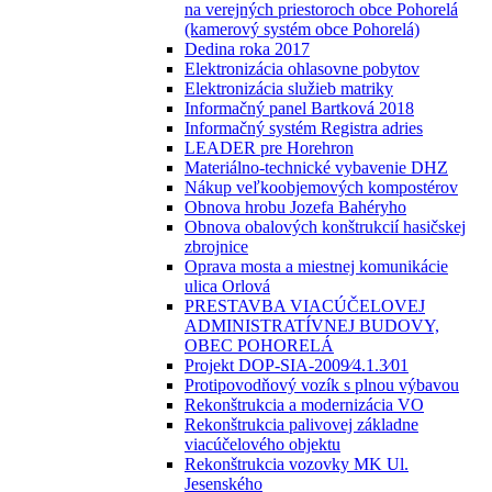
na verejných priestoroch obce Pohorelá
(kamerový systém obce Pohorelá)
Dedina roka 2017
Elektronizácia ohlasovne pobytov
Elektronizácia služieb matriky
Informačný panel Bartková 2018
Informačný systém Registra adries
LEADER pre Horehron
Materiálno-technické vybavenie DHZ
Nákup veľkoobjemových kompostérov
Obnova hrobu Jozefa Bahéryho
Obnova obalových konštrukcií hasičskej
zbrojnice
Oprava mosta a miestnej komunikácie
ulica Orlová
PRESTAVBA VIACÚČELOVEJ
ADMINISTRATÍVNEJ BUDOVY,
OBEC POHORELÁ
Projekt DOP-SIA-2009⁄4.1.3⁄01
Protipovodňový vozík s plnou výbavou
Rekonštrukcia a modernizácia VO
Rekonštrukcia palivovej základne
viacúčelového objektu
Rekonštrukcia vozovky MK Ul.
Jesenského