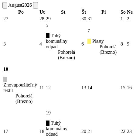
August
2026
Po
Ut
St
Št
Pi
So
Ne
27
28
29
30
31
1
2
5
7
Tuhý
komunálny
Plasty
3
4
6
8
9
odpad
Pohorelá
Pohorelá
(Brezno)
(Brezno)
10
Znovupoužiteľný
11
12
13
14
15
16
textil
Pohorelá
(Brezno)
19
Tuhý
komunálny
17
18
20
21
22
23
odpad