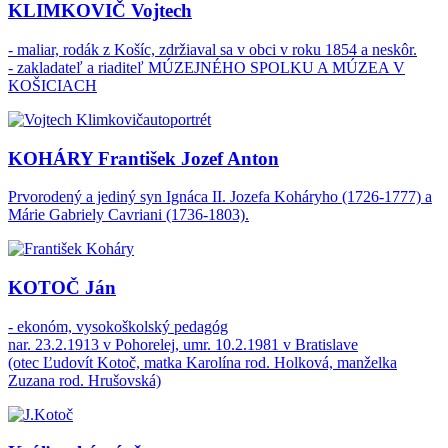
KLIMKOVIČ Vojtech
- maliar, rodák z Košíc, zdržiaval sa v obci v roku 1854 a neskôr.
- zakladateľ a riaditeľ MÚZEJNÉHO SPOLKU A MÚZEA V
KOŠICIACH
KOHÁRY František Jozef Anton
Prvorodený a jediný syn Ignáca II. Jozefa Koháryho (1726-1777) a
Márie Gabriely Cavriani (1736-1803).
KOTOČ Ján
- ekonóm, vysokoškolský pedagóg
nar. 23.2.1913 v Pohorelej, umr. 10.2.1981 v Bratislave
(otec Ľudovít Kotoč, matka Karolína rod. Holková, manželka
Zuzana rod. Hrušovská)