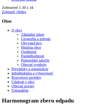
Zobrazené
1
-
30
z 34
Zobraziť všetko
Obec
O obci
Základné údaje
Geografia a príroda
Obyvateľstvo
História obce
Osobnosti
Pamätihodnosti
Pohorelské nárečie
Obecné symboly
Prevádzky a organizácie
Infraštruktúra a vybavenosť
Rozvojové projekty
Udalosti v obci
Obecné noviny
Fotogaléria
Harmonogram zberu odpadu