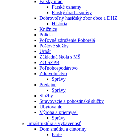
Farský úrad
Farské oznamy
Farský úrad - správy
Dobrovoľný hasičský zbor obce a DHZ
História
Knižnice
Polícia
Poľovné združenie Pohorelá
Poštové služby
Urbár
Základná škola s MŠ
ZO SZPB
Poľnohospodárstvo
Zdravotníctvo
Správy
Predajne
Správy
Služby
Stravovacie a pohostinské služby
Ubytovanie
Výroba a priemysel
Správy
Infraštruktúra a vybavenosť
Dom smútku a cintoríny
Parte