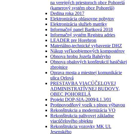
na verejných priestoroch obce Pohorelá
(kamerový systém obce Pohorelá)
Dedina roka 2017
Elektronizácia ohlasovne pobytov
Elektronizácia služieb matriky
Informačný panel Bartková 2018
Informačný systém Registra adries
LEADER pre Horehron
Materiálno-technické vybavenie DHZ
Nákup veľkoobjemových kompostérov
Obnova hrobu Jozefa Bahéryho
Obnova obalových konštrukcií hasičskej
zbrojnice
Oprava mosta a miestnej komunikácie
ulica Orlová
PRESTAVBA VIACÚČELOVEJ
ADMINISTRATÍVNEJ BUDOVY,
OBEC POHORELÁ
Projekt DOP-SIA-2009⁄4.1.3⁄01
Protipovodňový vozík s plnou výbavou
Rekonštrukcia a modernizácia VO
Rekonštrukcia palivovej základne
viacúčelového objektu
Rekonštrukcia vozovky MK Ul.
Jesenského