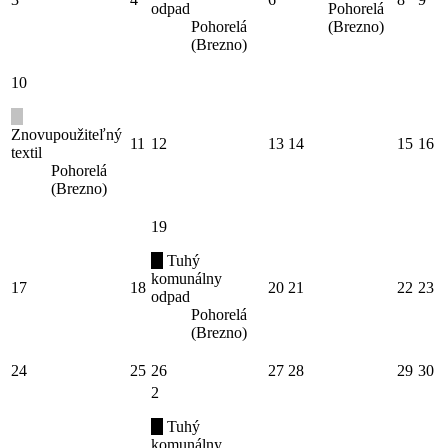
odpad
Pohorelá
Pohorelá
(Brezno)
(Brezno)
10
Znovupoužiteľný
11
12
13
14
15
16
textil
Pohorelá
(Brezno)
19
Tuhý
komunálny
17
18
20
21
22
23
odpad
Pohorelá
(Brezno)
24
25
26
27
28
29
30
2
Tuhý
komunálny