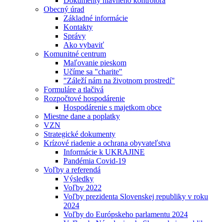
Dokumenty hlavného kontrolóra
Obecný úrad
Základné informácie
Kontakty
Správy
Ako vybaviť
Komunitné centrum
Maľovanie pieskom
Učíme sa "charite"
"Záleží nám na životnom prostredí"
Formuláre a tlačivá
Rozpočtové hospodárenie
Hospodárenie s majetkom obce
Miestne dane a poplatky
VZN
Strategické dokumenty
Krízové riadenie a ochrana obyvateľstva
Informácie k UKRAJINE
Pandémia Covid-19
Voľby a referendá
Výsledky
Voľby 2022
Voľby prezidenta Slovenskej republiky v roku
2024
Voľby do Európskeho parlamentu 2024