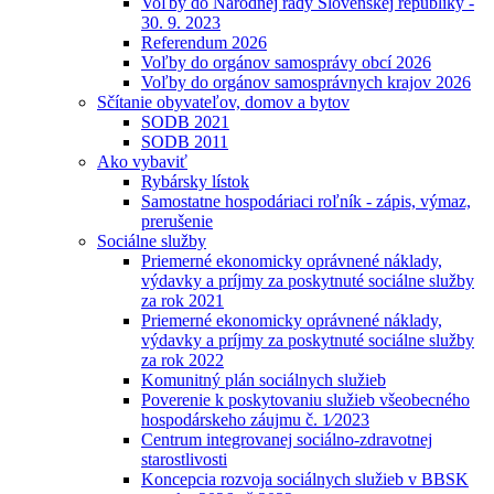
Voľby do Národnej rady Slovenskej republiky -
30. 9. 2023
Referendum 2026
Voľby do orgánov samosprávy obcí 2026
Voľby do orgánov samosprávnych krajov 2026
Sčítanie obyvateľov, domov a bytov
SODB 2021
SODB 2011
Ako vybaviť
Rybársky lístok
Samostatne hospodáriaci roľník - zápis, výmaz,
prerušenie
Sociálne služby
Priemerné ekonomicky oprávnené náklady,
výdavky a príjmy za poskytnuté sociálne služby
za rok 2021
Priemerné ekonomicky oprávnené náklady,
výdavky a príjmy za poskytnuté sociálne služby
za rok 2022
Komunitný plán sociálnych služieb
Poverenie k poskytovaniu služieb všeobecného
hospodárskeho záujmu č. 1⁄2023
Centrum integrovanej sociálno-zdravotnej
starostlivosti
Koncepcia rozvoja sociálnych služieb v BBSK