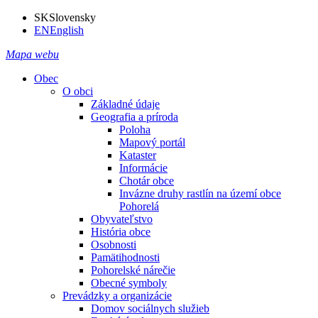
SK
Slovensky
EN
English
Mapa webu
Obec
O obci
Základné údaje
Geografia a príroda
Poloha
Mapový portál
Kataster
Informácie
Chotár obce
Invázne druhy rastlín na území obce
Pohorelá
Obyvateľstvo
História obce
Osobnosti
Pamätihodnosti
Pohorelské nárečie
Obecné symboly
Prevádzky a organizácie
Domov sociálnych služieb