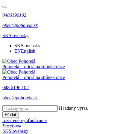
0486196102
obec@pohorela.sk
SK
Slovensky
SK
Slovensky
EN
English
Pohorelá
– oficiálna stránka obce
Pohorelá
– oficiálna stránka obce
048 6196 102
obec@pohorela.sk
Hľadaný výraz
Hľadať
rozšírené vyhľadávanie
Facebook
SK
Slovensky