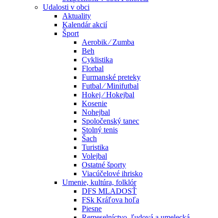
Udalosti v obci
Aktuality
Kalendár akcií
Šport
Aerobik ⁄ Zumba
Beh
Cyklistika
Florbal
Furmanské preteky
Futbal ⁄ Minifutbal
Hokej ⁄ Hokejbal
Kosenie
Nohejbal
Spoločenský tanec
Stolný tenis
Šach
Turistika
Volejbal
Ostatné športy
Viacúčelové ihrisko
Umenie, kultúra, folklór
DFS MLADOSŤ
FSk Kráľova hoľa
Piesne
Remeselníctvo, ľudová a umelecká