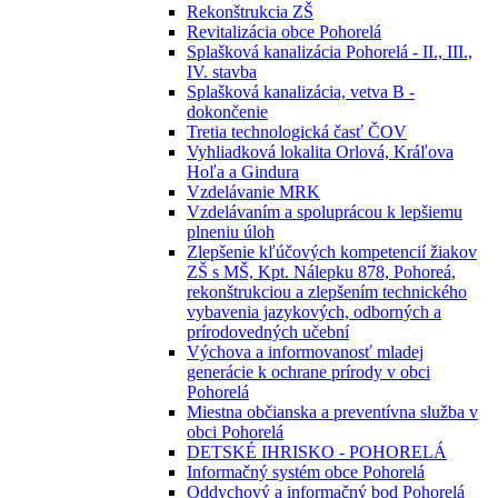
Rekonštrukcia ZŠ
Revitalizácia obce Pohorelá
Splašková kanalizácia Pohorelá - II., III.,
IV. stavba
Splašková kanalizácia, vetva B -
dokončenie
Tretia technologická časť ČOV
Vyhliadková lokalita Orlová, Kráľova
Hoľa a Gindura
Vzdelávanie MRK
Vzdelávaním a spoluprácou k lepšiemu
plneniu úloh
Zlepšenie kľúčových kompetencií žiakov
ZŠ s MŠ, Kpt. Nálepku 878, Pohoreá,
rekonštrukciou a zlepšením technického
vybavenia jazykových, odborných a
prírodovedných učební
Výchova a informovanosť mladej
generácie k ochrane prírody v obci
Pohorelá
Miestna občianska a preventívna služba v
obci Pohorelá
DETSKÉ IHRISKO - POHORELÁ
Informačný systém obce Pohorelá
Oddychový a informačný bod Pohorelá