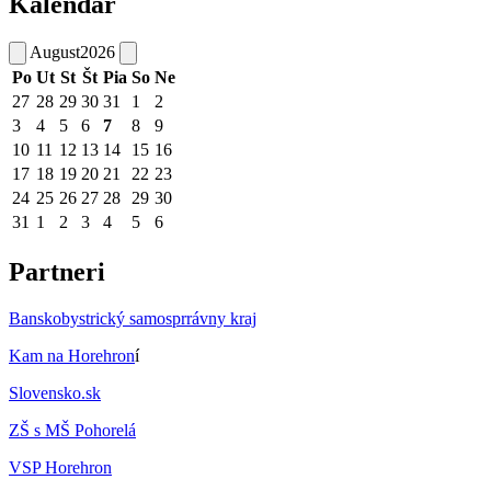
Kalendár
August
2026
Po
Ut
St
Št
Pia
So
Ne
27
28
29
30
31
1
2
3
4
5
6
7
8
9
10
11
12
13
14
15
16
17
18
19
20
21
22
23
24
25
26
27
28
29
30
31
1
2
3
4
5
6
Partneri
Banskobystrický samosprrávny kraj
Kam na Horehron
í
Slovensko.sk
ZŠ s MŠ Pohorelá
VSP Horehron