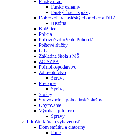
Farský úrad
Farské oznamy
Farský úrad - správy
Dobrovoľný hasičský zbor obce a DHZ
História
Knižnice
Polícia
Poľovné združenie Pohorelá
Poštové služby
Urbár
Základná škola s MŠ
ZO SZPB
Poľnohospodárstvo
Zdravotníctvo
Správy
Predajne
Správy
Služby
Stravovacie a pohostinské služby
Ubytovanie
Výroba a priemysel
Správy
Infraštruktúra a vybavenosť
Dom smútku a cintoríny
Parte