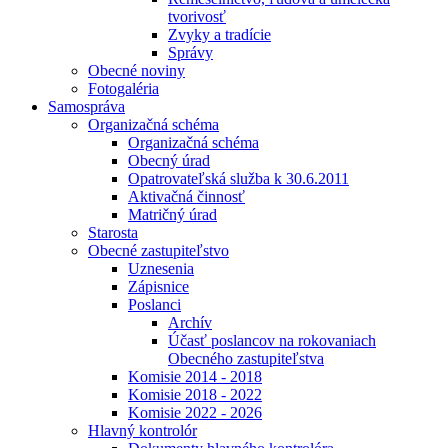
tvorivosť
Zvyky a tradície
Správy
Obecné noviny
Fotogaléria
Samospráva
Organizačná schéma
Organizačná schéma
Obecný úrad
Opatrovateľská služba k 30.6.2011
Aktivačná činnosť
Matričný úrad
Starosta
Obecné zastupiteľstvo
Uznesenia
Zápisnice
Poslanci
Archív
Účasť poslancov na rokovaniach
Obecného zastupiteľstva
Komisie 2014 - 2018
Komisie 2018 - 2022
Komisie 2022 - 2026
Hlavný kontrolór