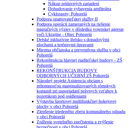
Nákup prídavných zariadení
Dobudovanie vybavenia amfiteátra
Cyklospoty, Pohorelá
Podpora opatrovateľskej služby II
Podpora operácií zameraných na riešenie
migračných výziev v dôsledku vojenskej agresie
voči Ukrajine - Obec Pohorelá
Detské inkluzívne ihrisko s dopadovými
plochami a terénnymi úpravami
Miestna občianska a preventívna služba v obci
Pohorelá
Rekonštrukcia hlavnej riaditeľskej budovy - ZŠ
Pohorelá
REKONŠTRUKCIA BUDOVY
ODBORNÝCH UČEBNÍ ZŠ Pohorelá
Národný projekt Asistencia obciam s
prítomnosťou marginalizovaných rómskych
komunít pri usporiadaní právnych vzťahov k
pozemkom pod osídleniami
Výstavba športovej multifunkčnej hokejovej
plochy v obci Pohorelá
Zlepšenie triedeného zberu komunálneho odpadu
v obci Pohorelá
Zníženie svetelného znečistenia a zvýšenie
bezpečnosti v obci Pohorelá