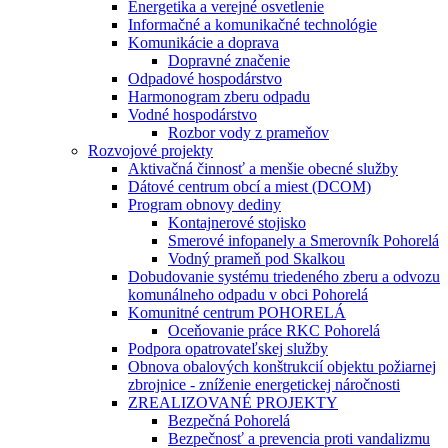
Energetika a verejné osvetlenie
Informačné a komunikačné technológie
Komunikácie a doprava
Dopravné značenie
Odpadové hospodárstvo
Harmonogram zberu odpadu
Vodné hospodárstvo
Rozbor vody z prameňov
Rozvojové projekty
Aktivačná činnosť a menšie obecné služby
Dátové centrum obcí a miest (DCOM)
Program obnovy dediny
Kontajnerové stojisko
Smerové infopanely a Smerovník Pohorelá
Vodný prameň pod Skalkou
Dobudovanie systému triedeného zberu a odvozu
komunálneho odpadu v obci Pohorelá
Komunitné centrum POHORELÁ
Oceňovanie práce RKC Pohorelá
Podpora opatrovateľskej služby
Obnova obalových konštrukcií objektu požiarnej
zbrojnice - zníženie energetickej náročnosti
ZREALIZOVANÉ PROJEKTY
Bezpečná Pohorelá
Bezpečnosť a prevencia proti vandalizmu