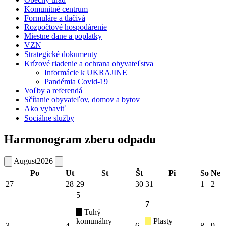
Komunitné centrum
Formuláre a tlačivá
Rozpočtové hospodárenie
Miestne dane a poplatky
VZN
Strategické dokumenty
Krízové riadenie a ochrana obyvateľstva
Informácie k UKRAJINE
Pandémia Covid-19
Voľby a referendá
Sčítanie obyvateľov, domov a bytov
Ako vybaviť
Sociálne služby
Harmonogram zberu odpadu
August
2026
Po
Ut
St
Št
Pi
So
Ne
27
28
29
30
31
1
2
5
7
Tuhý
komunálny
Plasty
3
4
6
8
9