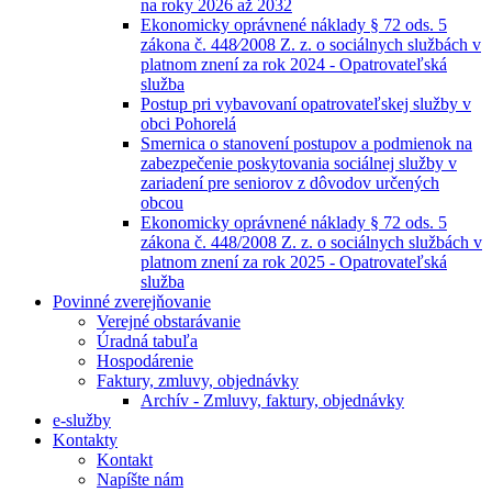
na roky 2026 až 2032
Ekonomicky oprávnené náklady § 72 ods. 5
zákona č. 448⁄2008 Z. z. o sociálnych službách v
platnom znení za rok 2024 - Opatrovateľská
služba
Postup pri vybavovaní opatrovateľskej služby v
obci Pohorelá
Smernica o stanovení postupov a podmienok na
zabezpečenie poskytovania sociálnej služby v
zariadení pre seniorov z dôvodov určených
obcou
Ekonomicky oprávnené náklady § 72 ods. 5
zákona č. 448/2008 Z. z. o sociálnych službách v
platnom znení za rok 2025 - Opatrovateľská
služba
Povinné zverejňovanie
Verejné obstarávanie
Úradná tabuľa
Hospodárenie
Faktury, zmluvy, objednávky
Archív - Zmluvy, faktury, objednávky
e-služby
Kontakty
Kontakt
Napíšte nám