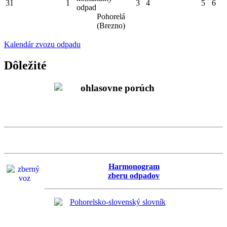
31
1
3
4
5
6
odpad
Pohorelá
(Brezno)
Kalendár zvozu odpadu
Dôležité
Harmonogram
zberu odpadov