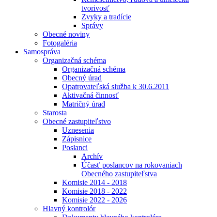
tvorivosť
Zvyky a tradície
Správy
Obecné noviny
Fotogaléria
Samospráva
Organizačná schéma
Organizačná schéma
Obecný úrad
Opatrovateľská služba k 30.6.2011
Aktivačná činnosť
Matričný úrad
Starosta
Obecné zastupiteľstvo
Uznesenia
Zápisnice
Poslanci
Archív
Účasť poslancov na rokovaniach
Obecného zastupiteľstva
Komisie 2014 - 2018
Komisie 2018 - 2022
Komisie 2022 - 2026
Hlavný kontrolór