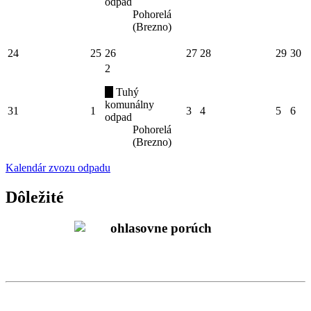
odpad
Pohorelá
(Brezno)
24
25
26
27
28
29
30
2
Tuhý
komunálny
31
1
3
4
5
6
odpad
Pohorelá
(Brezno)
Kalendár zvozu odpadu
Dôležité