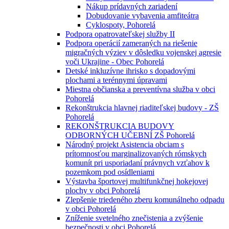
Nákup prídavných zariadení
Dobudovanie vybavenia amfiteátra
Cyklospoty, Pohorelá
Podpora opatrovateľskej služby II
Podpora operácií zameraných na riešenie
migračných výziev v dôsledku vojenskej agresie
voči Ukrajine - Obec Pohorelá
Detské inkluzívne ihrisko s dopadovými
plochami a terénnymi úpravami
Miestna občianska a preventívna služba v obci
Pohorelá
Rekonštrukcia hlavnej riaditeľskej budovy - ZŠ
Pohorelá
REKONŠTRUKCIA BUDOVY
ODBORNÝCH UČEBNÍ ZŠ Pohorelá
Národný projekt Asistencia obciam s
prítomnosťou marginalizovaných rómskych
komunít pri usporiadaní právnych vzťahov k
pozemkom pod osídleniami
Výstavba športovej multifunkčnej hokejovej
plochy v obci Pohorelá
Zlepšenie triedeného zberu komunálneho odpadu
v obci Pohorelá
Zníženie svetelného znečistenia a zvýšenie
bezpečnosti v obci Pohorelá