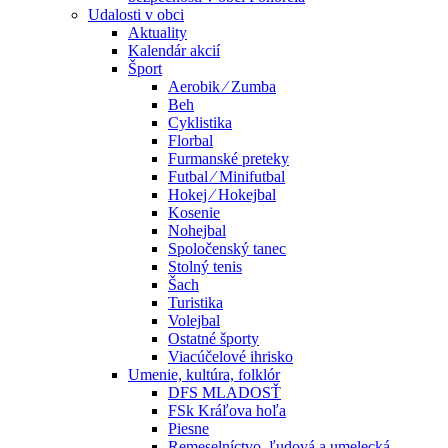
Udalosti v obci
Aktuality
Kalendár akcií
Šport
Aerobik ⁄ Zumba
Beh
Cyklistika
Florbal
Furmanské preteky
Futbal ⁄ Minifutbal
Hokej ⁄ Hokejbal
Kosenie
Nohejbal
Spoločenský tanec
Stolný tenis
Šach
Turistika
Volejbal
Ostatné športy
Viacúčelové ihrisko
Umenie, kultúra, folklór
DFS MLADOSŤ
FSk Kráľova hoľa
Piesne
Remeselníctvo, ľudová a umelecká