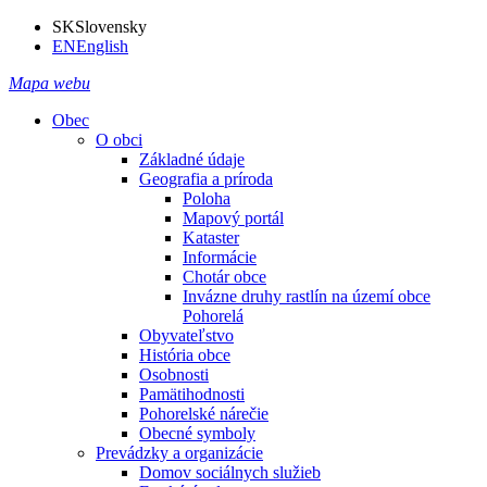
SK
Slovensky
EN
English
Mapa webu
Obec
O obci
Základné údaje
Geografia a príroda
Poloha
Mapový portál
Kataster
Informácie
Chotár obce
Invázne druhy rastlín na území obce
Pohorelá
Obyvateľstvo
História obce
Osobnosti
Pamätihodnosti
Pohorelské nárečie
Obecné symboly
Prevádzky a organizácie
Domov sociálnych služieb