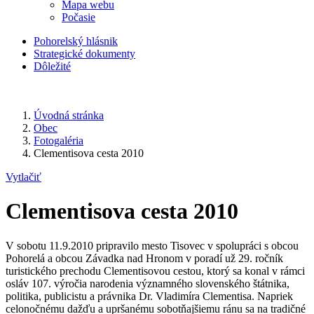
Mapa webu
Počasie
Pohorelský hlásnik
Strategické dokumenty
Dôležité
Úvodná stránka
Obec
Fotogaléria
Clementisova cesta 2010
Vytlačiť
Clementisova cesta 2010
V sobotu 11.9.2010 pripravilo mesto Tisovec v spolupráci s obcou
Pohorelá a obcou Závadka nad Hronom v poradí už 29. ročník
turistického prechodu Clementisovou cestou, ktorý sa konal v rámci
osláv 107. výročia narodenia významného slovenského štátnika,
politika, publicistu a právnika Dr. Vladimíra Clementisa. Napriek
celonočnému dažďu a upršanému sobotňajšiemu ránu sa na tradičné