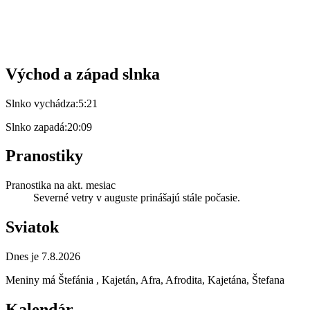
Východ a západ slnka
Slnko vychádza:
5:21
Slnko zapadá:
20:09
Pranostiky
Pranostika na akt. mesiac
Severné vetry v auguste prinášajú stále počasie.
Sviatok
Dnes je 7.8.2026
Meniny má
Štefánia
, Kajetán, Afra, Afrodita, Kajetána, Štefana
Kalendár