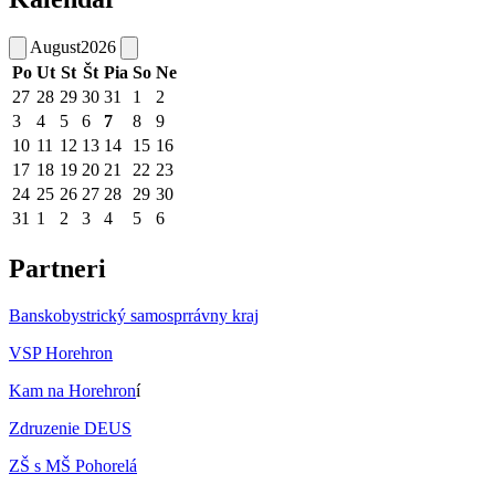
August
2026
Po
Ut
St
Št
Pia
So
Ne
27
28
29
30
31
1
2
3
4
5
6
7
8
9
10
11
12
13
14
15
16
17
18
19
20
21
22
23
24
25
26
27
28
29
30
31
1
2
3
4
5
6
Partneri
Banskobystrický samosprrávny kraj
VSP Horehron
Kam na Horehron
í
Zdruzenie DEUS
ZŠ s MŠ Pohorelá