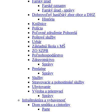
Farský úrad
Farské oznamy
Farský úrad - správy
Dobrovoľný hasičský zbor obce a DHZ
História
Knižnice
Polícia
Poľovné združenie Pohorelá
Poštové služby
Urbár
Základná škola s MŠ
ZO SZPB
Poľnohospodárstvo
Zdravotníctvo
Správy
Predajne
Správy
Služby
Stravovacie a pohostinské služby
Ubytovanie
Výroba a priemysel
Správy
Infraštruktúra a vybavenosť
Dom smútku a cintoríny
Parte