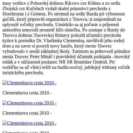
trasy vedúce z Pohorelej dolinou Rácovo cez Klátnu a zo sedla
Zbojská cez Kučelach vydali skalní priaznivci prechodu z
Horehronia i z Gemera. Po stretnutí na sedle Burda pri výbornom
guľáši, ktorý pripravili organizátori z Tisovca, si zaspomínali na
uplynulé ročníky prechodu. Umúdrilo sa aj počasie a príjemnú
atmosféru umocnili nesmelé lúče slniečka. Po zostupe z Burdy do
Tisovca dolinou Tisoveckej Rimavy polozili učastníci prechodu
kytice k pomníku Dr. Vladimíra Clementisa, navštívili jeho rodný
dom a na zaver si pozreli novy bazén, ktorý mesto Tisovec
vybudovalo v areáli základnej školy. Turistom sa prihovoril primátor
mesta Tisovec Peter Mináč i pravidelný účastnik podujatia –tisovský
rodák a v súčasnosti poslanec NR SR Branislav Ondruš. Pri
rozlúčke sa už všetci tešili na budúcoročný, jubilejný tridsiaty ročník
turistického prechodu.
Clementisova cesta 2010 -
Clementisova cesta 2010 -