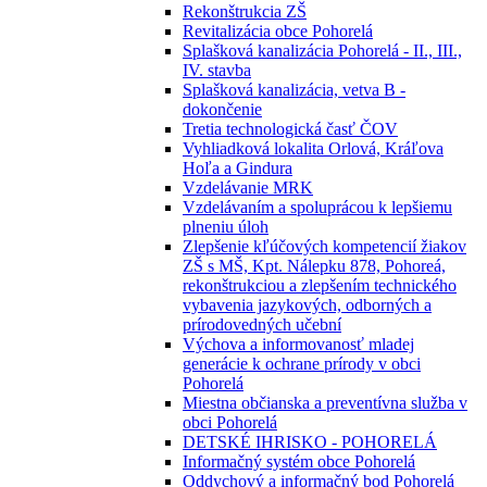
Rekonštrukcia ZŠ
Revitalizácia obce Pohorelá
Splašková kanalizácia Pohorelá - II., III.,
IV. stavba
Splašková kanalizácia, vetva B -
dokončenie
Tretia technologická časť ČOV
Vyhliadková lokalita Orlová, Kráľova
Hoľa a Gindura
Vzdelávanie MRK
Vzdelávaním a spoluprácou k lepšiemu
plneniu úloh
Zlepšenie kľúčových kompetencií žiakov
ZŠ s MŠ, Kpt. Nálepku 878, Pohoreá,
rekonštrukciou a zlepšením technického
vybavenia jazykových, odborných a
prírodovedných učební
Výchova a informovanosť mladej
generácie k ochrane prírody v obci
Pohorelá
Miestna občianska a preventívna služba v
obci Pohorelá
DETSKÉ IHRISKO - POHORELÁ
Informačný systém obce Pohorelá
Oddychový a informačný bod Pohorelá