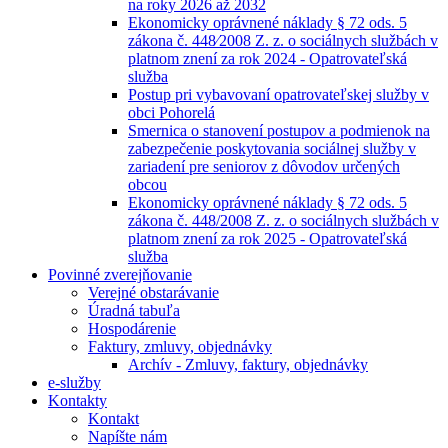
na roky 2026 až 2032
Ekonomicky oprávnené náklady § 72 ods. 5
zákona č. 448⁄2008 Z. z. o sociálnych službách v
platnom znení za rok 2024 - Opatrovateľská
služba
Postup pri vybavovaní opatrovateľskej služby v
obci Pohorelá
Smernica o stanovení postupov a podmienok na
zabezpečenie poskytovania sociálnej služby v
zariadení pre seniorov z dôvodov určených
obcou
Ekonomicky oprávnené náklady § 72 ods. 5
zákona č. 448/2008 Z. z. o sociálnych službách v
platnom znení za rok 2025 - Opatrovateľská
služba
Povinné zverejňovanie
Verejné obstarávanie
Úradná tabuľa
Hospodárenie
Faktury, zmluvy, objednávky
Archív - Zmluvy, faktury, objednávky
e-služby
Kontakty
Kontakt
Napíšte nám