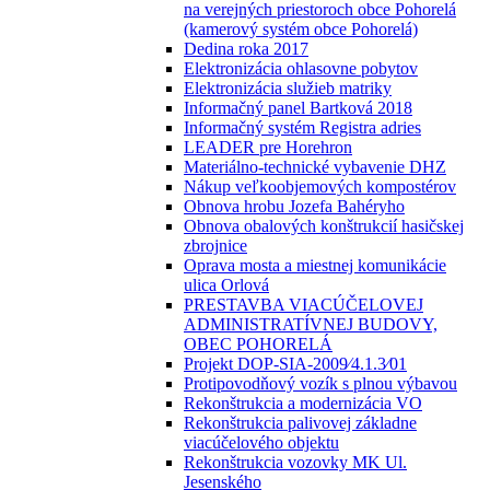
na verejných priestoroch obce Pohorelá
(kamerový systém obce Pohorelá)
Dedina roka 2017
Elektronizácia ohlasovne pobytov
Elektronizácia služieb matriky
Informačný panel Bartková 2018
Informačný systém Registra adries
LEADER pre Horehron
Materiálno-technické vybavenie DHZ
Nákup veľkoobjemových kompostérov
Obnova hrobu Jozefa Bahéryho
Obnova obalových konštrukcií hasičskej
zbrojnice
Oprava mosta a miestnej komunikácie
ulica Orlová
PRESTAVBA VIACÚČELOVEJ
ADMINISTRATÍVNEJ BUDOVY,
OBEC POHORELÁ
Projekt DOP-SIA-2009⁄4.1.3⁄01
Protipovodňový vozík s plnou výbavou
Rekonštrukcia a modernizácia VO
Rekonštrukcia palivovej základne
viacúčelového objektu
Rekonštrukcia vozovky MK Ul.
Jesenského