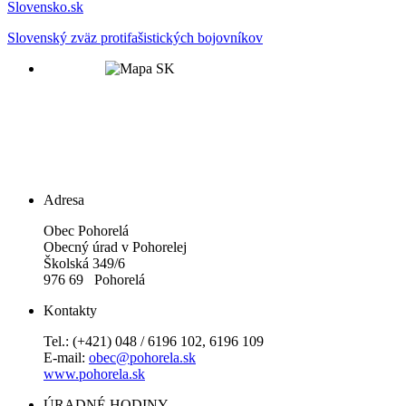
Slovensko.sk
Slovenský zväz protifašistických bojovníkov
Adresa
Obec Pohorelá
Obecný úrad v Pohorelej
Školská 349/6
976 69 Pohorelá
Kontakty
Tel.: (+421) 048 / 6196 102, 6196 109
E-mail:
obec@pohorela.sk
www.pohorela.sk
ÚRADNÉ HODINY