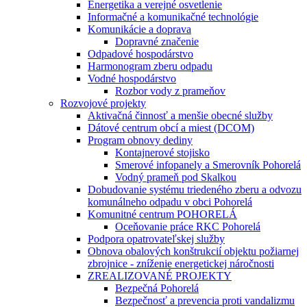
Energetika a verejné osvetlenie
Informačné a komunikačné technológie
Komunikácie a doprava
Dopravné značenie
Odpadové hospodárstvo
Harmonogram zberu odpadu
Vodné hospodárstvo
Rozbor vody z prameňov
Rozvojové projekty
Aktivačná činnosť a menšie obecné služby
Dátové centrum obcí a miest (DCOM)
Program obnovy dediny
Kontajnerové stojisko
Smerové infopanely a Smerovník Pohorelá
Vodný prameň pod Skalkou
Dobudovanie systému triedeného zberu a odvozu
komunálneho odpadu v obci Pohorelá
Komunitné centrum POHORELÁ
Oceňovanie práce RKC Pohorelá
Podpora opatrovateľskej služby
Obnova obalových konštrukcií objektu požiarnej
zbrojnice - zníženie energetickej náročnosti
ZREALIZOVANÉ PROJEKTY
Bezpečná Pohorelá
Bezpečnosť a prevencia proti vandalizmu