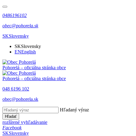
0486196102
obec@pohorela.sk
SK
Slovensky
SK
Slovensky
EN
English
Pohorelá
– oficiálna stránka obce
Pohorelá
– oficiálna stránka obce
048 6196 102
obec@pohorela.sk
Hľadaný výraz
Hľadať
rozšírené vyhľadávanie
Facebook
SK
Slovensky