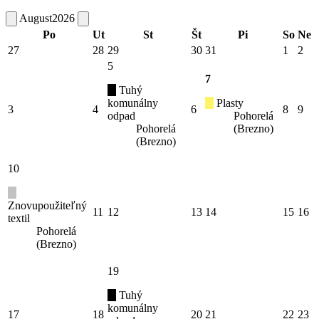
August
2026
Po
Ut
St
Št
Pi
So
Ne
27
28
29
30
31
1
2
5
7
Tuhý
komunálny
Plasty
3
4
6
8
9
odpad
Pohorelá
Pohorelá
(Brezno)
(Brezno)
10
Znovupoužiteľný
11
12
13
14
15
16
textil
Pohorelá
(Brezno)
19
Tuhý
komunálny
17
18
20
21
22
23