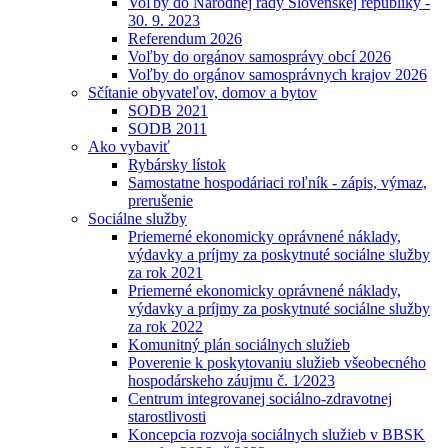
Voľby do Národnej rady Slovenskej republiky -
30. 9. 2023
Referendum 2026
Voľby do orgánov samosprávy obcí 2026
Voľby do orgánov samosprávnych krajov 2026
Sčítanie obyvateľov, domov a bytov
SODB 2021
SODB 2011
Ako vybaviť
Rybársky lístok
Samostatne hospodáriaci roľník - zápis, výmaz,
prerušenie
Sociálne služby
Priemerné ekonomicky oprávnené náklady,
výdavky a príjmy za poskytnuté sociálne služby
za rok 2021
Priemerné ekonomicky oprávnené náklady,
výdavky a príjmy za poskytnuté sociálne služby
za rok 2022
Komunitný plán sociálnych služieb
Poverenie k poskytovaniu služieb všeobecného
hospodárskeho záujmu č. 1⁄2023
Centrum integrovanej sociálno-zdravotnej
starostlivosti
Koncepcia rozvoja sociálnych služieb v BBSK