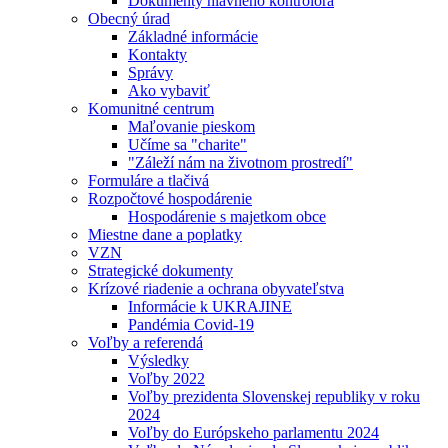
Dokumenty hlavného kontrolóra
Obecný úrad
Základné informácie
Kontakty
Správy
Ako vybaviť
Komunitné centrum
Maľovanie pieskom
Učíme sa "charite"
"Záleží nám na životnom prostredí"
Formuláre a tlačivá
Rozpočtové hospodárenie
Hospodárenie s majetkom obce
Miestne dane a poplatky
VZN
Strategické dokumenty
Krízové riadenie a ochrana obyvateľstva
Informácie k UKRAJINE
Pandémia Covid-19
Voľby a referendá
Výsledky
Voľby 2022
Voľby prezidenta Slovenskej republiky v roku
2024
Voľby do Európskeho parlamentu 2024