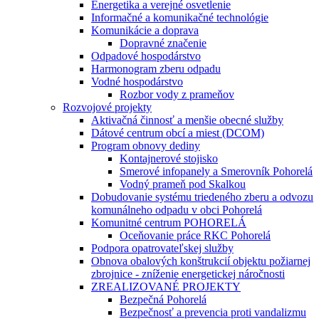
Energetika a verejné osvetlenie
Informačné a komunikačné technológie
Komunikácie a doprava
Dopravné značenie
Odpadové hospodárstvo
Harmonogram zberu odpadu
Vodné hospodárstvo
Rozbor vody z prameňov
Rozvojové projekty
Aktivačná činnosť a menšie obecné služby
Dátové centrum obcí a miest (DCOM)
Program obnovy dediny
Kontajnerové stojisko
Smerové infopanely a Smerovník Pohorelá
Vodný prameň pod Skalkou
Dobudovanie systému triedeného zberu a odvozu
komunálneho odpadu v obci Pohorelá
Komunitné centrum POHORELÁ
Oceňovanie práce RKC Pohorelá
Podpora opatrovateľskej služby
Obnova obalových konštrukcií objektu požiarnej
zbrojnice - zníženie energetickej náročnosti
ZREALIZOVANÉ PROJEKTY
Bezpečná Pohorelá
Bezpečnosť a prevencia proti vandalizmu