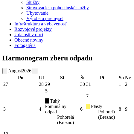
Služby
Stravovacie a pohostinské služby
Ubytovanie
Výroba a priemysel
Infraštruktúra a vybavenosť
Rozvojové projekty
Udalosti v obci
Obecné noviny
Fotogaléria
Harmonogram zberu odpadu
August
2026
Po
Ut
St
Št
Pi
So
Ne
27
28
29
30
31
1
2
5
7
Tuhý
komunálny
Plasty
3
4
6
8
9
odpad
Pohorelá
Pohorelá
(Brezno)
(Brezno)
10