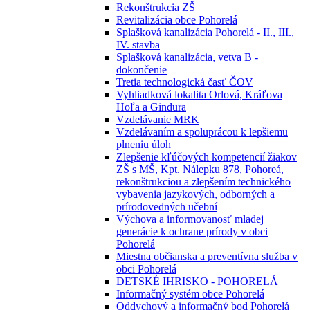
Rekonštrukcia ZŠ
Revitalizácia obce Pohorelá
Splašková kanalizácia Pohorelá - II., III.,
IV. stavba
Splašková kanalizácia, vetva B -
dokončenie
Tretia technologická časť ČOV
Vyhliadková lokalita Orlová, Kráľova
Hoľa a Gindura
Vzdelávanie MRK
Vzdelávaním a spoluprácou k lepšiemu
plneniu úloh
Zlepšenie kľúčových kompetencií žiakov
ZŠ s MŠ, Kpt. Nálepku 878, Pohoreá,
rekonštrukciou a zlepšením technického
vybavenia jazykových, odborných a
prírodovedných učební
Výchova a informovanosť mladej
generácie k ochrane prírody v obci
Pohorelá
Miestna občianska a preventívna služba v
obci Pohorelá
DETSKÉ IHRISKO - POHORELÁ
Informačný systém obce Pohorelá
Oddychový a informačný bod Pohorelá