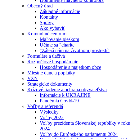
Dokumenty hlavného kontrolóra
Obecný úrad
Základné informácie
Kontakty
Správy
Ako vybaviť
Komunitné centrum
Maľovanie pieskom
Učíme sa "charite"
"Záleží nám na životnom prostredí"
Formuláre a tlačivá
Rozpočtové hospodárenie
Hospodárenie s majetkom obce
Miestne dane a poplatky
VZN
Strategické dokumenty
Krízové riadenie a ochrana obyvateľstva
Informácie k UKRAJINE
Pandémia Covid-19
Voľby a referendá
Výsledky
Voľby 2022
Voľby prezidenta Slovenskej republiky v roku
2024
Voľby do Európskeho parlamentu 2024