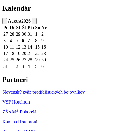
Kalendár
August
2026
Po
Ut
St
Št
Pia
So
Ne
27
28
29
30
31
1
2
3
4
5
6
7
8
9
10
11
12
13
14
15
16
17
18
19
20
21
22
23
24
25
26
27
28
29
30
31
1
2
3
4
5
6
Partneri
Slovenský zväz protifašistických bojovníkov
VSP Horehron
ZŠ s MŠ Pohorelá
Kam na Horehron
í