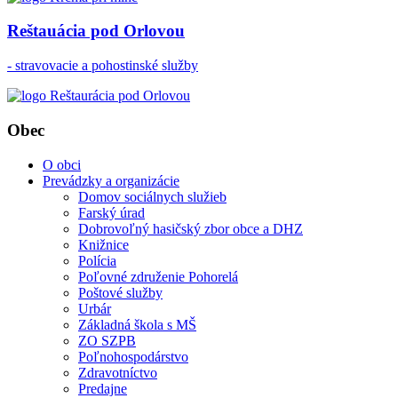
Reštauácia pod Orlovou
- stravovacie a pohostinské služby
Obec
O obci
Prevádzky a organizácie
Domov sociálnych služieb
Farský úrad
Dobrovoľný hasičský zbor obce a DHZ
Knižnice
Polícia
Poľovné združenie Pohorelá
Poštové služby
Urbár
Základná škola s MŠ
ZO SZPB
Poľnohospodárstvo
Zdravotníctvo
Predajne