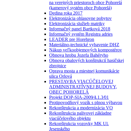
na verejných priestoroch obce Pohorelá
(kamerový systém obce Pohorelá)
Dedina roka 2017
Elektronizácia ohlasovne pobytov
Elektronizácia služieb matriky
Informačný panel Bartková 2018
Informačný systém Registra adries
LEADER pre Horehron
Materiálno-technické vybavenie DHZ
Nákup veľkoobjemových kompostérov
Obnova hrobu Jozefa Bahéryho
Obnova obalových konštrukcií hasičskej
zbrojnice
Oprava mosta a miestnej komunikácie
ulica Orlová
PRESTAVBA VIACÚČELOVEJ
ADMINISTRATÍVNEJ BUDOVY,
OBEC POHORELÁ
Projekt DOP-SIA-2009⁄4.1.3⁄01
Protipovodňový vozík s plnou výbavou
Rekonštrukcia a modernizácia VO
Rekonštrukcia palivovej základne
viacúčelového objektu
Rekonštrukcia vozovky MK Ul.
Jesenského