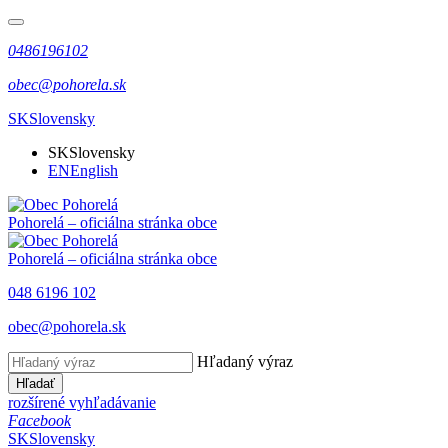
0486196102
obec@pohorela.sk
SK
Slovensky
SK
Slovensky
EN
English
Pohorelá
– oficiálna stránka obce
Pohorelá
– oficiálna stránka obce
048 6196 102
obec@pohorela.sk
Hľadaný výraz
Hľadať
rozšírené vyhľadávanie
Facebook
SK
Slovensky