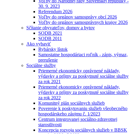
Voľby do Národnej rady Slovenskej republiky -
30. 9. 2023
Referendum 2026
Voľby do orgánov samosprávy obcí 2026
Voľby do orgánov samosprávnych krajov 2026
Sčítanie obyvateľov, domov a bytov
SODB 2021
SODB 2011
Ako vybaviť
Rybársky lístok
Samostatne hospodáriaci roľník - zápis, výmaz,
prerušenie
Sociálne služby
Priemerné ekonomicky oprávnené náklady,
výdavky a príjmy za poskytnuté sociálne služby
za rok 2021
Priemerné ekonomicky oprávnené náklady,
výdavky a príjmy za poskytnuté sociálne služby
za rok 2022
Komunitný plán sociálnych služieb
Poverenie k poskytovaniu služieb všeobecného
hospodárskeho záujmu č. 1⁄2023
Centrum integrovanej sociálno-zdravotnej
starostlivosti
Koncepcia rozvoja sociálnych služieb v BBSK