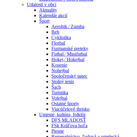
Udalosti v obci
Aktuality
Kalendár akcií
Šport
Aerobik ⁄ Zumba
Beh
Cyklistika
Florbal
Furmanské preteky
Futbal ⁄ Minifutbal
Hokej ⁄ Hokejbal
Kosenie
Nohejbal
Spoločenský tanec
Stolný tenis
Šach
Turistika
Volejbal
Ostatné športy
Viacúčelové ihrisko
Umenie, kultúra, folklór
DFS MLADOSŤ
FSk Kráľova hoľa
Piesne
Remeselníctvo, ľudová a umelecká