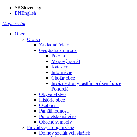
SK
Slovensky
EN
English
Mapa webu
Obec
O obci
Základné údaje
Geografia a príroda
Poloha
Mapový portál
Kataster
Informácie
Chotár obce
Invázne druhy rastlín na území obce
Pohorelá
Obyvateľstvo
História obce
Osobnosti
Pamätihodnosti
Pohorelské nárečie
Obecné symboly
Prevádzky a organizácie
Domov sociálnych služieb