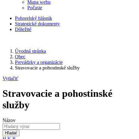
Mapa webu
Počasie
Pohorelský hlásnik
Strategické dokumenty
Dôležité
Úvodná stránka
Obec
Prevádzky a organizácie
Stravovacie a pohostinské služby
Vytlačiť
Stravovacie a pohostinské
služby
Názov
Hľadať
H
K
R