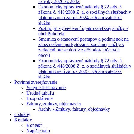
na roky 2026 až 2032
Ekonomicky oprávnené náklady § 72 ods. 5
zákona č. 448⁄2008 Z. z. o sociálnych službách v
platnom znení za rok 2024 - Opatrovateľská
služba
Postup pri vybavovaní opatrovateľskej služby v
obci Pohorelá
Smernica o stanovení postupov a podmienok na
zabezpečenie poskytovania sociálnej služby v
zariadení pre seniorov z dôvodov určených
obcou
Ekonomicky oprávnené náklady § 72 ods. 5
zákona č. 448/2008 Z. z. o sociálnych službách v
platnom znení za rok 2025 - Opatrovateľská
služba
Povinné zverejňovanie
Verejné obstarávanie
Úradná tabuľa
Hospodárenie
Faktury, zmluvy, objednávky
Archív - Zmluvy, faktury, objednávky
e-služby
Kontakty
Kontakt
Napíšte nám