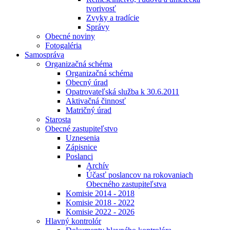
tvorivosť
Zvyky a tradície
Správy
Obecné noviny
Fotogaléria
Samospráva
Organizačná schéma
Organizačná schéma
Obecný úrad
Opatrovateľská služba k 30.6.2011
Aktivačná činnosť
Matričný úrad
Starosta
Obecné zastupiteľstvo
Uznesenia
Zápisnice
Poslanci
Archív
Účasť poslancov na rokovaniach
Obecného zastupiteľstva
Komisie 2014 - 2018
Komisie 2018 - 2022
Komisie 2022 - 2026
Hlavný kontrolór