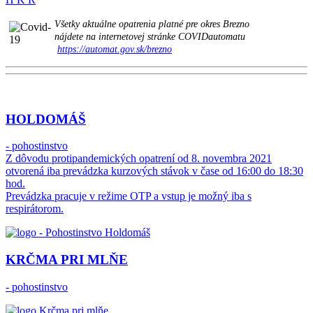
Všetky aktuálne opatrenia platné pre okres Brezno
nájdete na internetovej stránke COVIDautomatu
https://automat.gov.sk/brezno
HOLDOMÁŠ
- pohostinstvo
Z dôvodu protipandemických opatrení od 8. novembra 2021
otvorená iba prevádzka kurzových stávok v čase od 16:00 do 18:30
hod.
Prevádzka pracuje v režime OTP a vstup je možný iba s
respirátorom.
KRČMA PRI MLŇE
- pohostinstvo