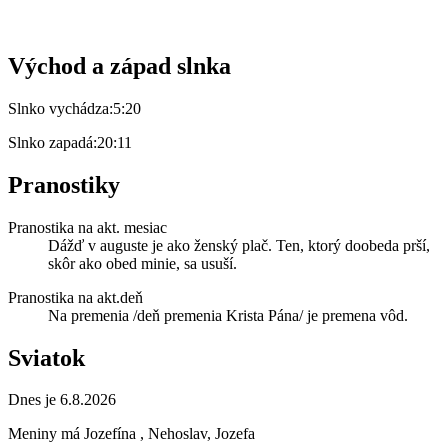
Východ a západ slnka
Slnko vychádza:
5:20
Slnko zapadá:
20:11
Pranostiky
Pranostika na akt. mesiac
Dážď v auguste je ako ženský plač. Ten, ktorý doobeda prší,
skôr ako obed minie, sa usuší.
Pranostika na akt.deň
Na premenia /deň premenia Krista Pána/ je premena vôd.
Sviatok
Dnes je 6.8.2026
Meniny má
Jozefína
, Nehoslav, Jozefa