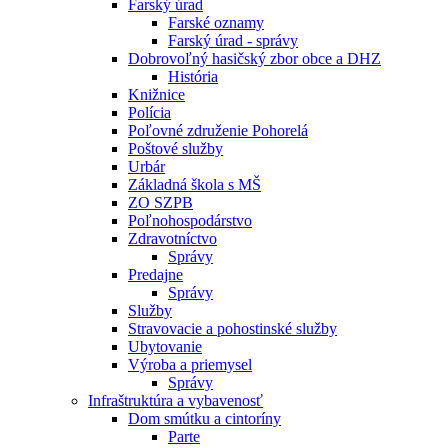
Farský úrad
Farské oznamy
Farský úrad - správy
Dobrovoľný hasičský zbor obce a DHZ
História
Knižnice
Polícia
Poľovné združenie Pohorelá
Poštové služby
Urbár
Základná škola s MŠ
ZO SZPB
Poľnohospodárstvo
Zdravotníctvo
Správy
Predajne
Správy
Služby
Stravovacie a pohostinské služby
Ubytovanie
Výroba a priemysel
Správy
Infraštruktúra a vybavenosť
Dom smútku a cintoríny
Parte