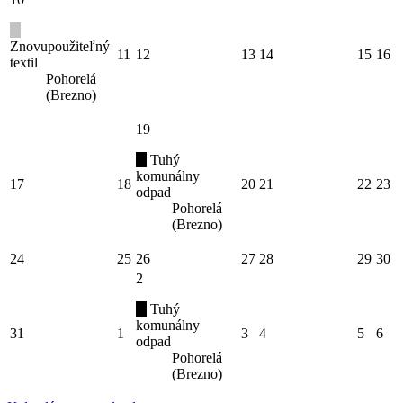
Znovupoužiteľný
11
12
13
14
15
16
textil
Pohorelá
(Brezno)
19
Tuhý
komunálny
17
18
20
21
22
23
odpad
Pohorelá
(Brezno)
24
25
26
27
28
29
30
2
Tuhý
komunálny
31
1
3
4
5
6
odpad
Pohorelá
(Brezno)