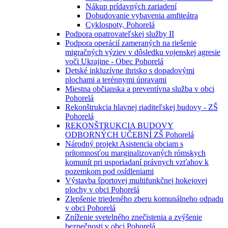
Nákup prídavných zariadení
Dobudovanie vybavenia amfiteátra
Cyklospoty, Pohorelá
Podpora opatrovateľskej služby II
Podpora operácií zameraných na riešenie
migračných výziev v dôsledku vojenskej agresie
voči Ukrajine - Obec Pohorelá
Detské inkluzívne ihrisko s dopadovými
plochami a terénnymi úpravami
Miestna občianska a preventívna služba v obci
Pohorelá
Rekonštrukcia hlavnej riaditeľskej budovy - ZŠ
Pohorelá
REKONŠTRUKCIA BUDOVY
ODBORNÝCH UČEBNÍ ZŠ Pohorelá
Národný projekt Asistencia obciam s
prítomnosťou marginalizovaných rómskych
komunít pri usporiadaní právnych vzťahov k
pozemkom pod osídleniami
Výstavba športovej multifunkčnej hokejovej
plochy v obci Pohorelá
Zlepšenie triedeného zberu komunálneho odpadu
v obci Pohorelá
Zníženie svetelného znečistenia a zvýšenie
bezpečnosti v obci Pohorelá