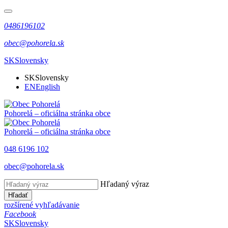
0486196102
obec@pohorela.sk
SK
Slovensky
SK
Slovensky
EN
English
Pohorelá
– oficiálna stránka obce
Pohorelá
– oficiálna stránka obce
048 6196 102
obec@pohorela.sk
Hľadaný výraz
Hľadať
rozšírené vyhľadávanie
Facebook
SK
Slovensky