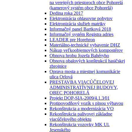
na verejných priestoroch obce Pohorelá
(kamerový systém obce Pohorelá)
Dedina roka 2017
Elektronizácia ohlasovne pobytov
Elektronizácia služieb matriky
Informačný panel Bartková 2018
Informačný systém Registra adries
LEADER pre Horehron
Materiálno-technické vybavenie DHZ
Nákup veľkoobjemových kompostérov
Obnova hrobu Jozefa Bahéryho
Obnova obalových konštrukcií hasičskej
zbrojnice
Oprava mosta a miestnej komunikácie
ulica Orlová
PRESTAVBA VIACÚČELOVEJ
ADMINISTRATÍVNEJ BUDOVY,
OBEC POHORELÁ
Projekt DOP-SIA-2009⁄4.1.3⁄01
Protipovodňový vozík s plnou výbavou
Rekonštrukcia a modernizácia VO
Rekonštrukcia palivovej základne
viacúčelového objektu
Rekonštrukcia vozovky MK Ul.
Jesenského