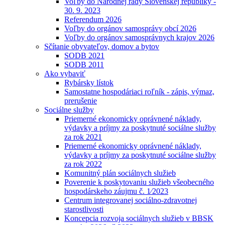
Voľby do Národnej rady Slovenskej republiky -
30. 9. 2023
Referendum 2026
Voľby do orgánov samosprávy obcí 2026
Voľby do orgánov samosprávnych krajov 2026
Sčítanie obyvateľov, domov a bytov
SODB 2021
SODB 2011
Ako vybaviť
Rybársky lístok
Samostatne hospodáriaci roľník - zápis, výmaz,
prerušenie
Sociálne služby
Priemerné ekonomicky oprávnené náklady,
výdavky a príjmy za poskytnuté sociálne služby
za rok 2021
Priemerné ekonomicky oprávnené náklady,
výdavky a príjmy za poskytnuté sociálne služby
za rok 2022
Komunitný plán sociálnych služieb
Poverenie k poskytovaniu služieb všeobecného
hospodárskeho záujmu č. 1⁄2023
Centrum integrovanej sociálno-zdravotnej
starostlivosti
Koncepcia rozvoja sociálnych služieb v BBSK