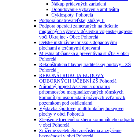
Nákup prídavných zariadení
Dobudovanie vybavenia amfiteátra
Cyklospoty, Pohorelá
Podpora opatrovateľskej služby II
Podpora operácií zameraných na riešenie
migračných výziev v dôsledku vojenskej agresie
voči Ukrajine - Obec Pohorelá
Detské inkluzívne ihrisko s dopadovými
plochami a terénnymi úpravami
Miestna občianska a preventívna služba v obci
Pohorelá
Rekonštrukcia hlavnej riaditeľskej budovy - ZŠ
Pohorelá
REKONŠTRUKCIA BUDOVY
ODBORNÝCH UČEBNÍ ZŠ Pohorelá
Národný projekt Asistencia obciam s
prítomnosťou marginalizovaných rómskych
komunít pri usporiadaní právnych vzťahov k
pozemkom pod osídleniami
Výstavba športovej multifunkčnej hokejovej
plochy v obci Pohorelá
Zlepšenie triedeného zberu komunálneho odpadu
v obci Pohorelá
Zníženie svetelného znečistenia a zvýšenie
bezpečnosti v obci Pohorelá