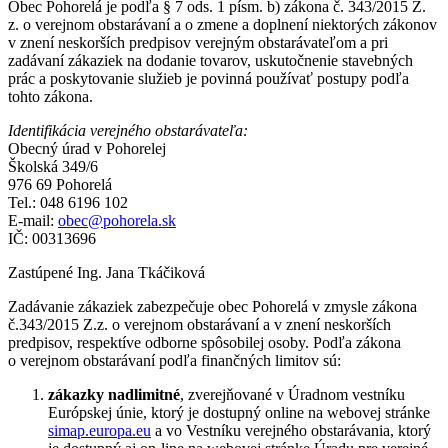
Obec Pohorelá je podľa § 7 ods. 1 písm. b) zákona č. 343/2015 Z.
z. o verejnom obstarávaní a o zmene a doplnení niektorých zákonov
v znení neskorších predpisov verejným obstarávateľom a pri
zadávaní zákaziek na dodanie tovarov, uskutočnenie stavebných
prác a poskytovanie služieb je povinná používať postupy podľa
tohto zákona.
Identifikácia verejného obstarávateľa:
Obecný úrad v Pohorelej
Školská 349/6
976 69 Pohorelá
Tel.: 048 6196 102
E-mail:
obec@pohorela.sk
IČ: 00313696
Zastúpené Ing. Jana Tkáčiková
Zadávanie zákaziek zabezpečuje obec Pohorelá v zmysle zákona
č.343/2015 Z.z. o verejnom obstarávaní a v znení neskorších
predpisov, respektíve odborne spôsobilej osoby. Podľa zákona
o verejnom obstarávaní podľa finančných limitov sú:
zákazky nadlimitné
, zverejňované v Úradnom vestníku
Európskej únie, ktorý je dostupný online na webovej stránke
simap.europa.eu
a vo Vestníku verejného obstarávania, ktorý