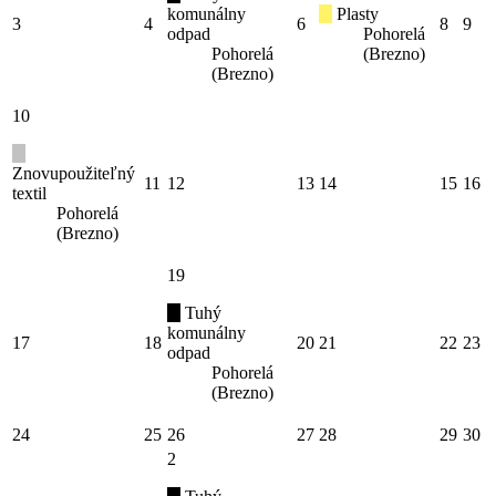
komunálny
Plasty
3
4
6
8
9
odpad
Pohorelá
Pohorelá
(Brezno)
(Brezno)
10
Znovupoužiteľný
11
12
13
14
15
16
textil
Pohorelá
(Brezno)
19
Tuhý
komunálny
17
18
20
21
22
23
odpad
Pohorelá
(Brezno)
24
25
26
27
28
29
30
2