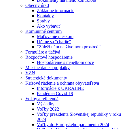
Dokumenty hlavného kontrolóra
Obecný úrad
Základné informácie
Kontakty
Správy
Ako vybaviť
Komunitné centrum
Maľovanie pieskom
Učíme sa "charite"
"Záleží nám na životnom prostredí"
Formuláre a tlačivá
Rozpočtové hospodárenie
Hospodárenie s majetkom obce
Miestne dane a poplatky
VZN
Strategické dokumenty
Krízové riadenie a ochrana obyvateľstva
Informácie k UKRAJINE
Pandémia Covid-19
Voľby a referendá
Výsledky
Voľby 2022
Voľby prezidenta Slovenskej republiky v roku
2024
Voľby do Európskeho parlamentu 2024