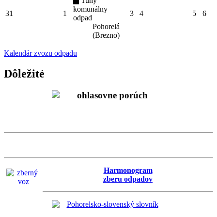
Tuhý
komunálny
31
1
3
4
5
6
odpad
Pohorelá
(Brezno)
Kalendár zvozu odpadu
Dôležité
Harmonogram
zberu odpadov