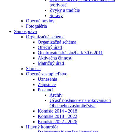
tvorivosť
Zvyky a tradície
Správy
Obecné noviny
Fotogaléria
Samospráva
Organizačná schéma
Organizačná schéma
Obecný úrad
Opatrovateľská služba k 30.6.2011
Aktivačná činnosť
Matričný úrad
Starosta
Obecné zastupiteľstvo
Uznesenia
Zápisnice
Poslanci
Archív
Účasť poslancov na rokovaniach
Obecného zastupiteľstva
Komisie 2014 - 2018
Komisie 2018 - 2022
Komisie 2022 - 2026
Hlavný kontrolór