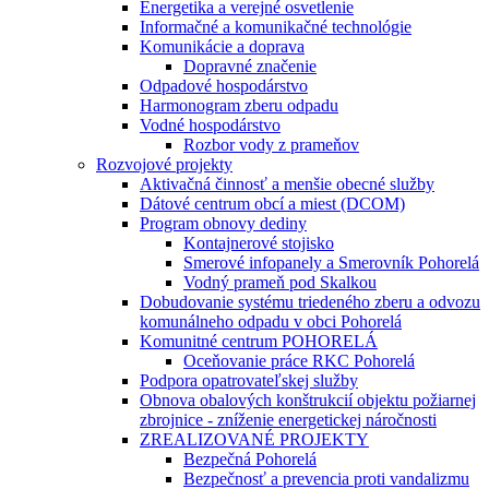
Energetika a verejné osvetlenie
Informačné a komunikačné technológie
Komunikácie a doprava
Dopravné značenie
Odpadové hospodárstvo
Harmonogram zberu odpadu
Vodné hospodárstvo
Rozbor vody z prameňov
Rozvojové projekty
Aktivačná činnosť a menšie obecné služby
Dátové centrum obcí a miest (DCOM)
Program obnovy dediny
Kontajnerové stojisko
Smerové infopanely a Smerovník Pohorelá
Vodný prameň pod Skalkou
Dobudovanie systému triedeného zberu a odvozu
komunálneho odpadu v obci Pohorelá
Komunitné centrum POHORELÁ
Oceňovanie práce RKC Pohorelá
Podpora opatrovateľskej služby
Obnova obalových konštrukcií objektu požiarnej
zbrojnice - zníženie energetickej náročnosti
ZREALIZOVANÉ PROJEKTY
Bezpečná Pohorelá
Bezpečnosť a prevencia proti vandalizmu