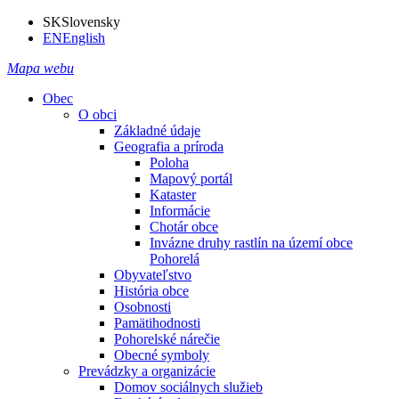
SK
Slovensky
EN
English
Mapa webu
Obec
O obci
Základné údaje
Geografia a príroda
Poloha
Mapový portál
Kataster
Informácie
Chotár obce
Invázne druhy rastlín na území obce
Pohorelá
Obyvateľstvo
História obce
Osobnosti
Pamätihodnosti
Pohorelské nárečie
Obecné symboly
Prevádzky a organizácie
Domov sociálnych služieb