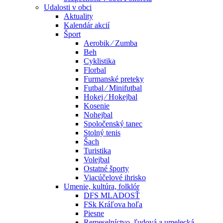
Udalosti v obci
Aktuality
Kalendár akcií
Šport
Aerobik ⁄ Zumba
Beh
Cyklistika
Florbal
Furmanské preteky
Futbal ⁄ Minifutbal
Hokej ⁄ Hokejbal
Kosenie
Nohejbal
Spoločenský tanec
Stolný tenis
Šach
Turistika
Volejbal
Ostatné športy
Viacúčelové ihrisko
Umenie, kultúra, folklór
DFS MLADOSŤ
FSk Kráľova hoľa
Piesne
Remeselníctvo, ľudová a umelecká