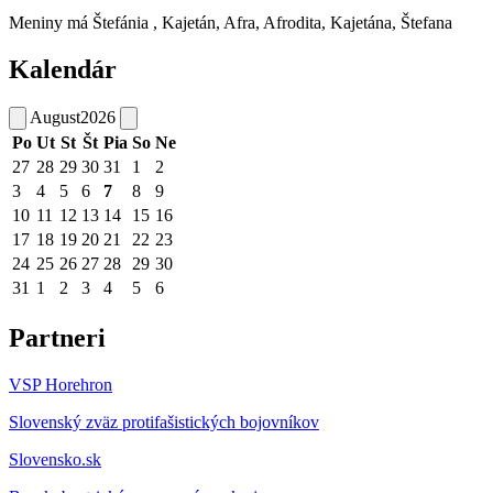
Meniny má
Štefánia
, Kajetán, Afra, Afrodita, Kajetána, Štefana
Kalendár
August
2026
Po
Ut
St
Št
Pia
So
Ne
27
28
29
30
31
1
2
3
4
5
6
7
8
9
10
11
12
13
14
15
16
17
18
19
20
21
22
23
24
25
26
27
28
29
30
31
1
2
3
4
5
6
Partneri
VSP Horehron
Slovenský zväz protifašistických bojovníkov
Slovensko.sk