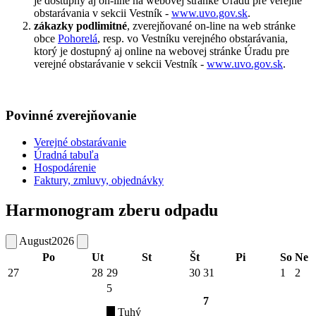
je dostupný aj on-line na webovej stránke Úradu pre verejné
obstarávania v sekcii Vestník -
www.uvo.gov.sk
.
zákazky podlimitné
, zverejňované on-line na web stránke
obce
Pohorelá
, resp. vo Vestníku verejného obstarávania,
ktorý je dostupný aj online na webovej stránke Úradu pre
verejné obstarávanie v sekcii Vestník -
www.uvo.gov.sk
.
Povinné zverejňovanie
Verejné obstarávanie
Úradná tabuľa
Hospodárenie
Faktury, zmluvy, objednávky
Harmonogram zberu odpadu
August
2026
Po
Ut
St
Št
Pi
So
Ne
27
28
29
30
31
1
2
5
7
Tuhý