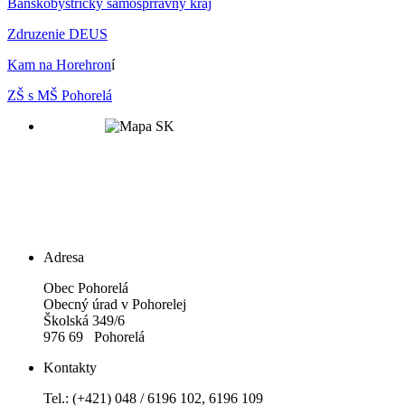
Banskobystrický samosprrávny kraj
Zdruzenie DEUS
Kam na Horehron
í
ZŠ s MŠ Pohorelá
Adresa
Obec Pohorelá
Obecný úrad v Pohorelej
Školská 349/6
976 69 Pohorelá
Kontakty
Tel.: (+421) 048 / 6196 102, 6196 109