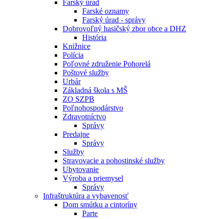
Farský úrad
Farské oznamy
Farský úrad - správy
Dobrovoľný hasičský zbor obce a DHZ
História
Knižnice
Polícia
Poľovné združenie Pohorelá
Poštové služby
Urbár
Základná škola s MŠ
ZO SZPB
Poľnohospodárstvo
Zdravotníctvo
Správy
Predajne
Správy
Služby
Stravovacie a pohostinské služby
Ubytovanie
Výroba a priemysel
Správy
Infraštruktúra a vybavenosť
Dom smútku a cintoríny
Parte