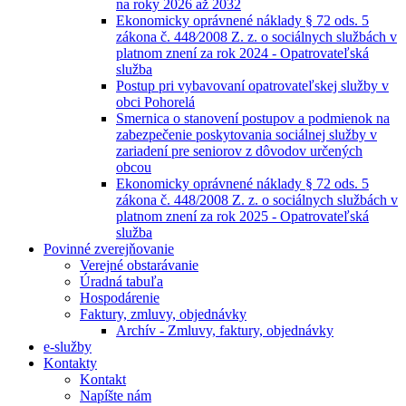
na roky 2026 až 2032
Ekonomicky oprávnené náklady § 72 ods. 5
zákona č. 448⁄2008 Z. z. o sociálnych službách v
platnom znení za rok 2024 - Opatrovateľská
služba
Postup pri vybavovaní opatrovateľskej služby v
obci Pohorelá
Smernica o stanovení postupov a podmienok na
zabezpečenie poskytovania sociálnej služby v
zariadení pre seniorov z dôvodov určených
obcou
Ekonomicky oprávnené náklady § 72 ods. 5
zákona č. 448/2008 Z. z. o sociálnych službách v
platnom znení za rok 2025 - Opatrovateľská
služba
Povinné zverejňovanie
Verejné obstarávanie
Úradná tabuľa
Hospodárenie
Faktury, zmluvy, objednávky
Archív - Zmluvy, faktury, objednávky
e-služby
Kontakty
Kontakt
Napíšte nám