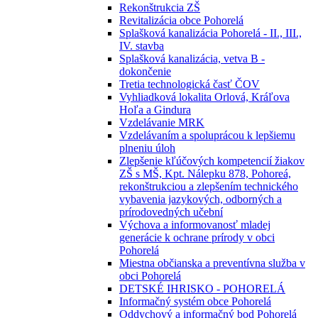
Rekonštrukcia ZŠ
Revitalizácia obce Pohorelá
Splašková kanalizácia Pohorelá - II., III.,
IV. stavba
Splašková kanalizácia, vetva B -
dokončenie
Tretia technologická časť ČOV
Vyhliadková lokalita Orlová, Kráľova
Hoľa a Gindura
Vzdelávanie MRK
Vzdelávaním a spoluprácou k lepšiemu
plneniu úloh
Zlepšenie kľúčových kompetencií žiakov
ZŠ s MŠ, Kpt. Nálepku 878, Pohoreá,
rekonštrukciou a zlepšením technického
vybavenia jazykových, odborných a
prírodovedných učební
Výchova a informovanosť mladej
generácie k ochrane prírody v obci
Pohorelá
Miestna občianska a preventívna služba v
obci Pohorelá
DETSKÉ IHRISKO - POHORELÁ
Informačný systém obce Pohorelá
Oddychový a informačný bod Pohorelá