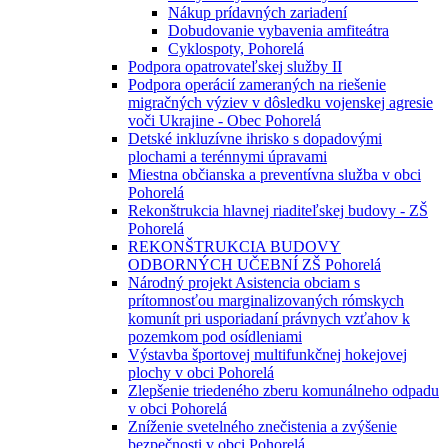
Nákup prídavných zariadení
Dobudovanie vybavenia amfiteátra
Cyklospoty, Pohorelá
Podpora opatrovateľskej služby II
Podpora operácií zameraných na riešenie
migračných výziev v dôsledku vojenskej agresie
voči Ukrajine - Obec Pohorelá
Detské inkluzívne ihrisko s dopadovými
plochami a terénnymi úpravami
Miestna občianska a preventívna služba v obci
Pohorelá
Rekonštrukcia hlavnej riaditeľskej budovy - ZŠ
Pohorelá
REKONŠTRUKCIA BUDOVY
ODBORNÝCH UČEBNÍ ZŠ Pohorelá
Národný projekt Asistencia obciam s
prítomnosťou marginalizovaných rómskych
komunít pri usporiadaní právnych vzťahov k
pozemkom pod osídleniami
Výstavba športovej multifunkčnej hokejovej
plochy v obci Pohorelá
Zlepšenie triedeného zberu komunálneho odpadu
v obci Pohorelá
Zníženie svetelného znečistenia a zvýšenie
bezpečnosti v obci Pohorelá