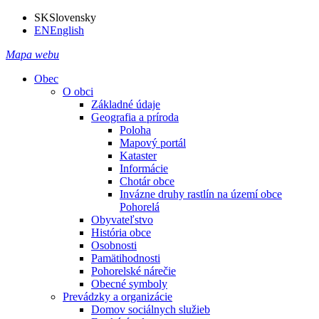
SK
Slovensky
EN
English
Mapa webu
Obec
O obci
Základné údaje
Geografia a príroda
Poloha
Mapový portál
Kataster
Informácie
Chotár obce
Invázne druhy rastlín na území obce
Pohorelá
Obyvateľstvo
História obce
Osobnosti
Pamätihodnosti
Pohorelské nárečie
Obecné symboly
Prevádzky a organizácie
Domov sociálnych služieb