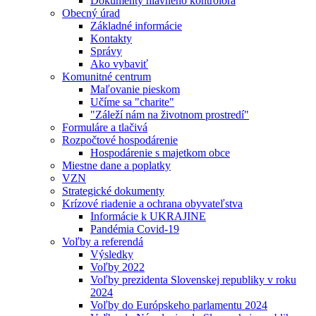
Dokumenty hlavného kontrolóra
Obecný úrad
Základné informácie
Kontakty
Správy
Ako vybaviť
Komunitné centrum
Maľovanie pieskom
Učíme sa "charite"
"Záleží nám na životnom prostredí"
Formuláre a tlačivá
Rozpočtové hospodárenie
Hospodárenie s majetkom obce
Miestne dane a poplatky
VZN
Strategické dokumenty
Krízové riadenie a ochrana obyvateľstva
Informácie k UKRAJINE
Pandémia Covid-19
Voľby a referendá
Výsledky
Voľby 2022
Voľby prezidenta Slovenskej republiky v roku
2024
Voľby do Európskeho parlamentu 2024