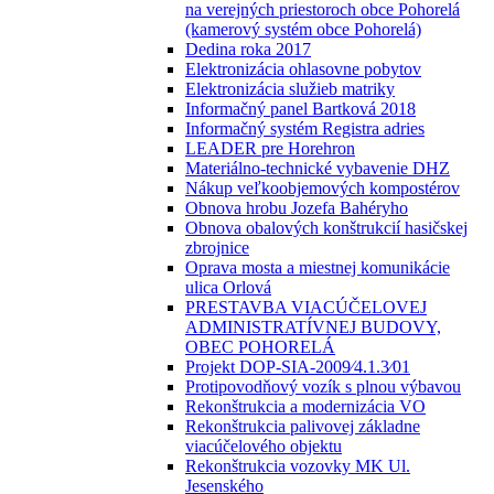
na verejných priestoroch obce Pohorelá
(kamerový systém obce Pohorelá)
Dedina roka 2017
Elektronizácia ohlasovne pobytov
Elektronizácia služieb matriky
Informačný panel Bartková 2018
Informačný systém Registra adries
LEADER pre Horehron
Materiálno-technické vybavenie DHZ
Nákup veľkoobjemových kompostérov
Obnova hrobu Jozefa Bahéryho
Obnova obalových konštrukcií hasičskej
zbrojnice
Oprava mosta a miestnej komunikácie
ulica Orlová
PRESTAVBA VIACÚČELOVEJ
ADMINISTRATÍVNEJ BUDOVY,
OBEC POHORELÁ
Projekt DOP-SIA-2009⁄4.1.3⁄01
Protipovodňový vozík s plnou výbavou
Rekonštrukcia a modernizácia VO
Rekonštrukcia palivovej základne
viacúčelového objektu
Rekonštrukcia vozovky MK Ul.
Jesenského