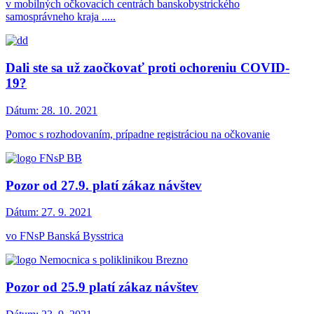
v mobilných očkovacích centrách banskobystrického
samosprávneho kraja .....
Dali ste sa už zaočkovať proti ochoreniu COVID-
19?
Dátum:
28. 10. 2021
Pomoc s rozhodovaním, prípadne registráciou na očkovanie
Pozor od 27.9. platí zákaz návštev
Dátum:
27. 9. 2021
vo FNsP Banská Bysstrica
Pozor od 25.9 platí zákaz návštev