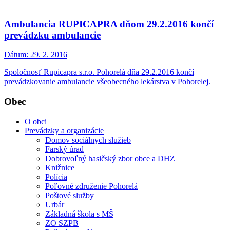
Ambulancia RUPICAPRA dňom 29.2.2016 končí
prevádzku ambulancie
Dátum:
29. 2. 2016
Spoločnosť Rupicapra s.r.o. Pohorelá dňa 29.2.2016 končí
prevádzkovanie ambulancie všeobecného lekárstva v Pohorelej.
Obec
O obci
Prevádzky a organizácie
Domov sociálnych služieb
Farský úrad
Dobrovoľný hasičský zbor obce a DHZ
Knižnice
Polícia
Poľovné združenie Pohorelá
Poštové služby
Urbár
Základná škola s MŠ
ZO SZPB