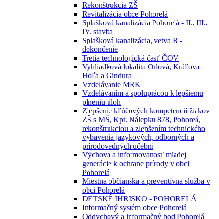
Rekonštrukcia ZŠ
Revitalizácia obce Pohorelá
Splašková kanalizácia Pohorelá - II., III.,
IV. stavba
Splašková kanalizácia, vetva B -
dokončenie
Tretia technologická časť ČOV
Vyhliadková lokalita Orlová, Kráľova
Hoľa a Gindura
Vzdelávanie MRK
Vzdelávaním a spoluprácou k lepšiemu
plneniu úloh
Zlepšenie kľúčových kompetencií žiakov
ZŠ s MŠ, Kpt. Nálepku 878, Pohoreá,
rekonštrukciou a zlepšením technického
vybavenia jazykových, odborných a
prírodovedných učební
Výchova a informovanosť mladej
generácie k ochrane prírody v obci
Pohorelá
Miestna občianska a preventívna služba v
obci Pohorelá
DETSKÉ IHRISKO - POHORELÁ
Informačný systém obce Pohorelá
Oddychový a informačný bod Pohorelá