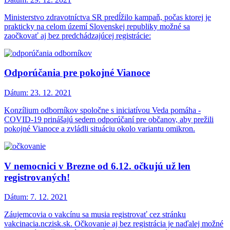
Ministerstvo zdravotníctva SR predĺžilo kampaň, počas ktorej je
prakticky na celom území Slovenskej republiky možné sa
zaočkovať aj bez predchádzajúcej registrácie:
Odporúčania pre pokojné Vianoce
Dátum:
23. 12. 2021
Konzílium odborníkov spoločne s iniciatívou Veda pomáha -
COVID-19 prinášajú sedem odporúčaní pre občanov, aby prežili
pokojné Vianoce a zvládli situáciu okolo variantu omikron.
V nemocnici v Brezne od 6.12. očkujú už len
registrovaných!
Dátum:
7. 12. 2021
Záujemcovia o vakcínu sa musia registrovať cez stránku
vakcinacia.nczisk.sk. Očkovanie aj bez registrácia je naďalej možné