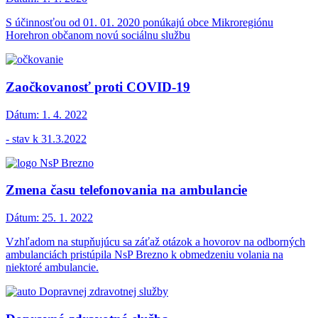
S účinnosťou od 01. 01. 2020 ponúkajú obce Mikroregiónu
Horehron občanom novú sociálnu službu
Zaočkovanosť proti COVID-19
Dátum:
1. 4. 2022
- stav k 31.3.2022
Zmena času telefonovania na ambulancie
Dátum:
25. 1. 2022
Vzhľadom na stupňujúcu sa záťaž otázok a hovorov na odborných
ambulanciách pristúpila NsP Brezno k obmedzeniu volania na
niektoré ambulancie.