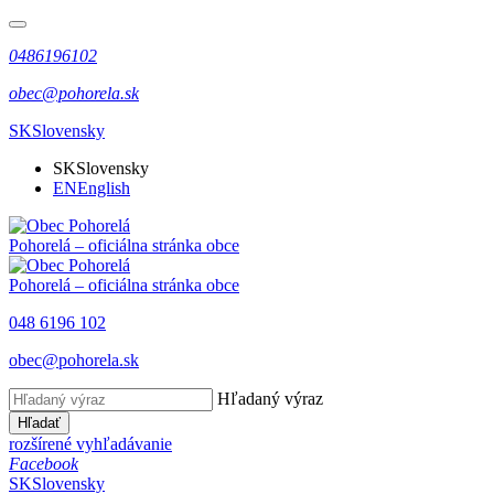
0486196102
obec@pohorela.sk
SK
Slovensky
SK
Slovensky
EN
English
Pohorelá
– oficiálna stránka obce
Pohorelá
– oficiálna stránka obce
048 6196 102
obec@pohorela.sk
Hľadaný výraz
Hľadať
rozšírené vyhľadávanie
Facebook
SK
Slovensky