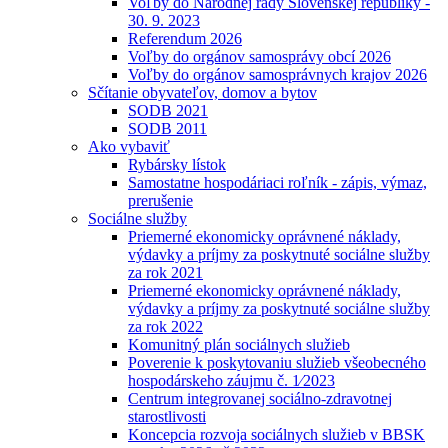
Voľby do Národnej rady Slovenskej republiky -
30. 9. 2023
Referendum 2026
Voľby do orgánov samosprávy obcí 2026
Voľby do orgánov samosprávnych krajov 2026
Sčítanie obyvateľov, domov a bytov
SODB 2021
SODB 2011
Ako vybaviť
Rybársky lístok
Samostatne hospodáriaci roľník - zápis, výmaz,
prerušenie
Sociálne služby
Priemerné ekonomicky oprávnené náklady,
výdavky a príjmy za poskytnuté sociálne služby
za rok 2021
Priemerné ekonomicky oprávnené náklady,
výdavky a príjmy za poskytnuté sociálne služby
za rok 2022
Komunitný plán sociálnych služieb
Poverenie k poskytovaniu služieb všeobecného
hospodárskeho záujmu č. 1⁄2023
Centrum integrovanej sociálno-zdravotnej
starostlivosti
Koncepcia rozvoja sociálnych služieb v BBSK