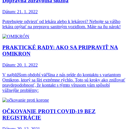
Dopravná zdravotná služba
Dátum:
21. 1. 2022
Potrebujete odviezť od lekára alebo k lekárovi? Nebojte sa vášho
lekára opýtať na prepravu sanitným vozidlom. Máte na ňu nárok!
PRAKTICKÉ RADY: AKO SA PRIPRAVIŤ NA
OMIKRON
Dátum:
20. 1. 2022
V najbližšom období väčšina z nás príde do kontaktu s variantom
Omikron, ktorý sa šíri extrémne rýchlo. Toto sú kroky ako znižovať
pravdepodobnosť, že kontakt s týmto vírusom vám spôsobí
vážnejšie problémy:
OČKOVANIE PROTI COVID-19 BEZ
REGISTRÁCIE
Dátum:
29. 12. 2021