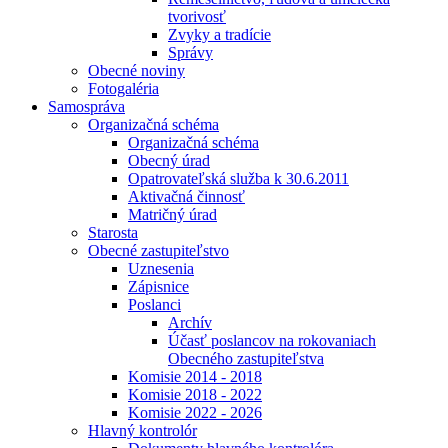
tvorivosť
Zvyky a tradície
Správy
Obecné noviny
Fotogaléria
Samospráva
Organizačná schéma
Organizačná schéma
Obecný úrad
Opatrovateľská služba k 30.6.2011
Aktivačná činnosť
Matričný úrad
Starosta
Obecné zastupiteľstvo
Uznesenia
Zápisnice
Poslanci
Archív
Účasť poslancov na rokovaniach
Obecného zastupiteľstva
Komisie 2014 - 2018
Komisie 2018 - 2022
Komisie 2022 - 2026
Hlavný kontrolór