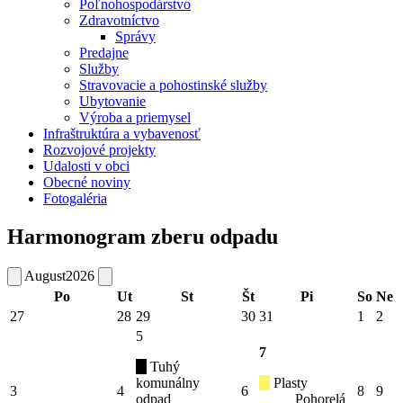
Poľnohospodárstvo
Zdravotníctvo
Správy
Predajne
Služby
Stravovacie a pohostinské služby
Ubytovanie
Výroba a priemysel
Infraštruktúra a vybavenosť
Rozvojové projekty
Udalosti v obci
Obecné noviny
Fotogaléria
Harmonogram zberu odpadu
August
2026
Po
Ut
St
Št
Pi
So
Ne
27
28
29
30
31
1
2
5
7
Tuhý
komunálny
Plasty
3
4
6
8
9
odpad
Pohorelá