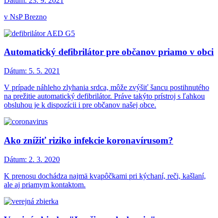
Dátum:
23. 9. 2021
v NsP Brezno
Automatický defibrilátor pre občanov priamo v obci
Dátum:
5. 5. 2021
V prípade náhleho zlyhania srdca, môže zvýšiť šancu postihnutého
na prežitie automatický defibrilátor. Práve takýto prístroj s ľahkou
obsluhou je k dispozícii i pre občanov našej obce.
Ako znížiť riziko infekcie koronavírusom?
Dátum:
2. 3. 2020
K prenosu dochádza najmä kvapôčkami pri kýchaní, reči, kašlaní,
ale aj priamym kontaktom.