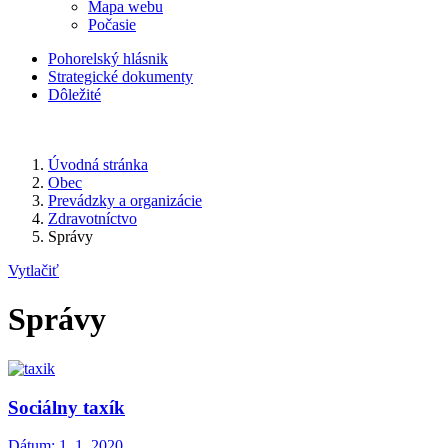
Mapa webu
Počasie
Pohorelský hlásnik
Strategické dokumenty
Dôležité
Úvodná stránka
Obec
Prevádzky a organizácie
Zdravotníctvo
Správy
Vytlačiť
Správy
Sociálny taxík
Dátum:
1. 1. 2020