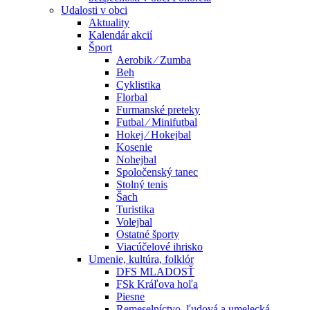
Udalosti v obci
Aktuality
Kalendár akcií
Šport
Aerobik ⁄ Zumba
Beh
Cyklistika
Florbal
Furmanské preteky
Futbal ⁄ Minifutbal
Hokej ⁄ Hokejbal
Kosenie
Nohejbal
Spoločenský tanec
Stolný tenis
Šach
Turistika
Volejbal
Ostatné športy
Viacúčelové ihrisko
Umenie, kultúra, folklór
DFS MLADOSŤ
FSk Kráľova hoľa
Piesne
Remeselníctvo, ľudová a umelecká