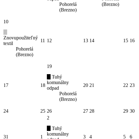
Pohorelá
(Brezno)
(Brezno)
10
Znovupoužiteľný
11
12
13
14
15
16
textil
Pohorelá
(Brezno)
19
Tuhý
komunálny
17
18
20
21
22
23
odpad
Pohorelá
(Brezno)
24
25
26
27
28
29
30
2
Tuhý
komunálny
31
1
3
4
5
6