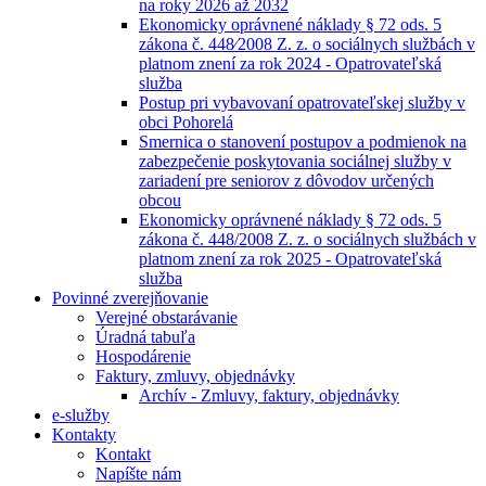
na roky 2026 až 2032
Ekonomicky oprávnené náklady § 72 ods. 5
zákona č. 448⁄2008 Z. z. o sociálnych službách v
platnom znení za rok 2024 - Opatrovateľská
služba
Postup pri vybavovaní opatrovateľskej služby v
obci Pohorelá
Smernica o stanovení postupov a podmienok na
zabezpečenie poskytovania sociálnej služby v
zariadení pre seniorov z dôvodov určených
obcou
Ekonomicky oprávnené náklady § 72 ods. 5
zákona č. 448/2008 Z. z. o sociálnych službách v
platnom znení za rok 2025 - Opatrovateľská
služba
Povinné zverejňovanie
Verejné obstarávanie
Úradná tabuľa
Hospodárenie
Faktury, zmluvy, objednávky
Archív - Zmluvy, faktury, objednávky
e-služby
Kontakty
Kontakt
Napíšte nám