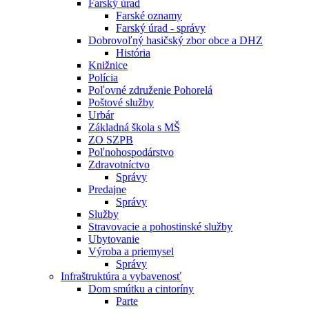
Farský úrad
Farské oznamy
Farský úrad - správy
Dobrovoľný hasičský zbor obce a DHZ
História
Knižnice
Polícia
Poľovné združenie Pohorelá
Poštové služby
Urbár
Základná škola s MŠ
ZO SZPB
Poľnohospodárstvo
Zdravotníctvo
Správy
Predajne
Správy
Služby
Stravovacie a pohostinské služby
Ubytovanie
Výroba a priemysel
Správy
Infraštruktúra a vybavenosť
Dom smútku a cintoríny
Parte