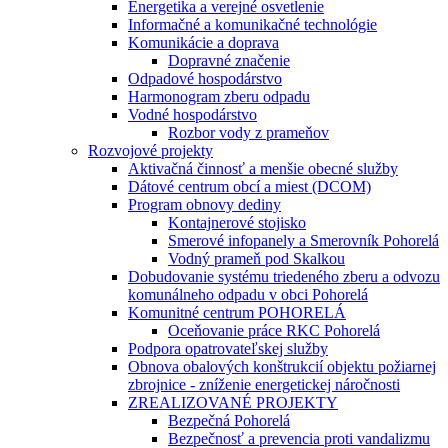
Energetika a verejné osvetlenie
Informačné a komunikačné technológie
Komunikácie a doprava
Dopravné značenie
Odpadové hospodárstvo
Harmonogram zberu odpadu
Vodné hospodárstvo
Rozbor vody z prameňov
Rozvojové projekty
Aktivačná činnosť a menšie obecné služby
Dátové centrum obcí a miest (DCOM)
Program obnovy dediny
Kontajnerové stojisko
Smerové infopanely a Smerovník Pohorelá
Vodný prameň pod Skalkou
Dobudovanie systému triedeného zberu a odvozu
komunálneho odpadu v obci Pohorelá
Komunitné centrum POHORELÁ
Oceňovanie práce RKC Pohorelá
Podpora opatrovateľskej služby
Obnova obalových konštrukcií objektu požiarnej
zbrojnice - zníženie energetickej náročnosti
ZREALIZOVANÉ PROJEKTY
Bezpečná Pohorelá
Bezpečnosť a prevencia proti vandalizmu