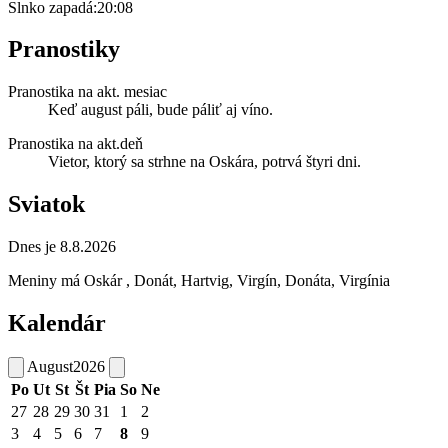
Slnko zapadá:
20:08
Pranostiky
Pranostika na akt. mesiac
Keď august páli, bude páliť aj víno.
Pranostika na akt.deň
Vietor, ktorý sa strhne na Oskára, potrvá štyri dni.
Sviatok
Dnes je 8.8.2026
Meniny má
Oskár
, Donát, Hartvig, Virgín, Donáta, Virgínia
Kalendár
August
2026
Po
Ut
St
Št
Pia
So
Ne
27
28
29
30
31
1
2
3
4
5
6
7
8
9