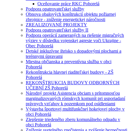
Oceňovanie práce RKC Pohorelá
Podpora opatrovateľskej služby
Obnova obalových konštrukcií objektu požiarnej
zbrojnice - zníženie energetickej náročnosti
ZREALIZOVANÉ PROJEKTY
Podpora opatrovateľskej služby II
Podpora operácií zameraných na riešenie migračných
výziev v dôsledku vojenskej agresie voči Ukrajine -
Obec Pohorelá
Detské inkluzívne ihrisko s dopadovými plochami a
terénnymi úpravami
Miestna občianska a preventívna služba v obci
Pohorelá
Rekonštrukcia hlavnej riaditeľskej budovy - ZŠ
Pohorelá
REKONŠTRUKCIA BUDOVY ODBORNÝCH
UČEBNÍ ZŠ Pohorelá
Národný projekt Asistencia obciam s prítomnosťou
marginalizovaných rómskych komunít pri usporiadaní
právnych vzťahov k pozemkom pod osídleniami
Výstavba športovej multifunkčnej hokejovej plochy v
obci Pohorelá
Zlepšenie triedeného zberu komunálneho odpadu v
obci Pohorelá
Zníženie svetelného znečistenia a zvýšenie bezpečnosti