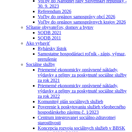
Voľby do Národnej rady Slovenskej republiky -
30. 9. 2023
Referendum 2026
Voľby do orgánov samosprávy obcí 2026
Voľby do orgánov samosprávnych krajov 2026
Sčítanie obyvateľov, domov a bytov
SODB 2021
SODB 2011
Ako vybaviť
Rybársky lístok
Samostatne hospodáriaci roľník - zápis, výmaz,
prerušenie
Sociálne služby
Priemerné ekonomicky oprávnené náklady,
výdavky a príjmy za poskytnuté sociálne služby
za rok 2021
Priemerné ekonomicky oprávnené náklady,
výdavky a príjmy za poskytnuté sociálne služby
za rok 2022
Komunitný plán sociálnych služieb
Poverenie k poskytovaniu služieb všeobecného
hospodárskeho záujmu č. 1⁄2023
Centrum integrovanej sociálno-zdravotnej
starostlivosti
Koncepcia rozvoja sociálnych služieb v BBSK