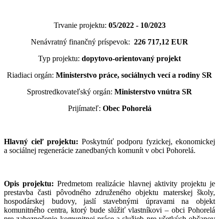
Trvanie projektu:
05/2022 - 10/2023
Nenávratný finančný príspevok:
226 717,12 EUR
Typ projektu:
dopytovo-orientovaný projekt
Riadiaci orgán:
Ministerstvo práce, sociálnych vecí a rodiny SR
Sprostredkovateľský orgán:
Ministerstvo vnútra SR
Prijímateľ:
Obec Pohorelá
Hlavný cieľ projektu:
Poskytnúť podporu fyzickej, ekonomickej
a sociálnej regenerácie zanedbaných komunít v obci Pohorelá.
Opis projektu:
Predmetom realizácie hlavnej aktivity projektu je
prestavba časti pôvodného združeného objektu materskej školy,
hospodárskej budovy, jaslí stavebnými úpravami na objekt
komunitného centra, ktorý bude slúžiť vlastníkovi – obci Pohorelá
pre zabezpečenie komunitnej práce a služieb pre všetkých občanov