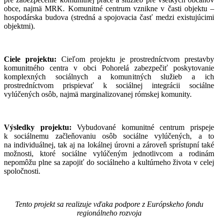
obce, najmä MRK. Komunitné centrum vznikne v časti objektu –
hospodárska budova (stredná a spojovacia časť medzi existujúcimi
objektmi).
Ciele projektu:
Cieľom projektu je prostredníctvom prestavby
komunitného centra v obci Pohorelá zabezpečiť poskytovanie
komplexných sociálnych a komunitných služieb a ich
prostredníctvom prispievať k sociálnej integrácii sociálne
vylúčených osôb, najmä marginalizovanej rómskej komunity.
Výsledky projektu:
Vybudované komunitné centrum prispeje
k sociálnemu začleňovaniu osôb sociálne vylúčených, a to
na individuálnej, tak aj na lokálnej úrovni a zároveň sprístupní také
možnosti, ktoré sociálne vylúčeným jednotlivcom a rodinám
nepomôžu plne sa zapojiť do sociálneho a kultúrneho života v celej
spoločnosti.
Tento projekt sa realizuje vďaka podpore z Európskeho fondu
regionálneho rozvoja