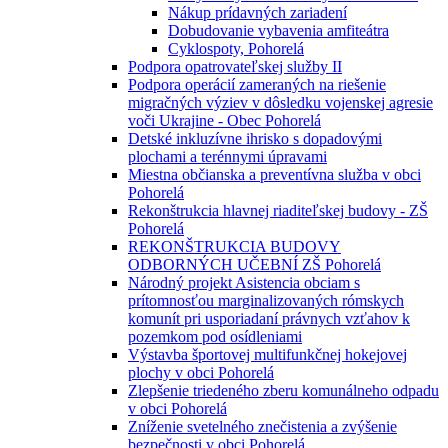
Nákup prídavných zariadení
Dobudovanie vybavenia amfiteátra
Cyklospoty, Pohorelá
Podpora opatrovateľskej služby II
Podpora operácií zameraných na riešenie
migračných výziev v dôsledku vojenskej agresie
voči Ukrajine - Obec Pohorelá
Detské inkluzívne ihrisko s dopadovými
plochami a terénnymi úpravami
Miestna občianska a preventívna služba v obci
Pohorelá
Rekonštrukcia hlavnej riaditeľskej budovy - ZŠ
Pohorelá
REKONŠTRUKCIA BUDOVY
ODBORNÝCH UČEBNÍ ZŠ Pohorelá
Národný projekt Asistencia obciam s
prítomnosťou marginalizovaných rómskych
komunít pri usporiadaní právnych vzťahov k
pozemkom pod osídleniami
Výstavba športovej multifunkčnej hokejovej
plochy v obci Pohorelá
Zlepšenie triedeného zberu komunálneho odpadu
v obci Pohorelá
Zníženie svetelného znečistenia a zvýšenie
bezpečnosti v obci Pohorelá