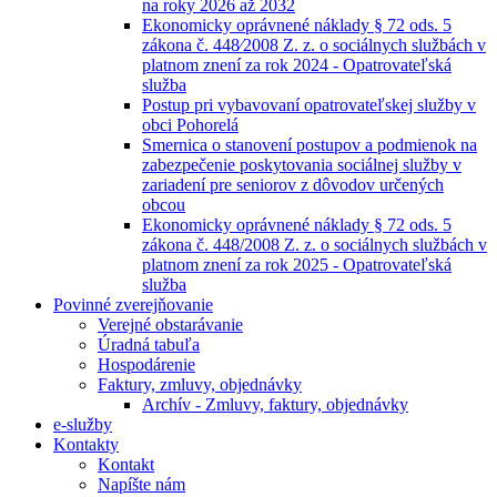
na roky 2026 až 2032
Ekonomicky oprávnené náklady § 72 ods. 5
zákona č. 448⁄2008 Z. z. o sociálnych službách v
platnom znení za rok 2024 - Opatrovateľská
služba
Postup pri vybavovaní opatrovateľskej služby v
obci Pohorelá
Smernica o stanovení postupov a podmienok na
zabezpečenie poskytovania sociálnej služby v
zariadení pre seniorov z dôvodov určených
obcou
Ekonomicky oprávnené náklady § 72 ods. 5
zákona č. 448/2008 Z. z. o sociálnych službách v
platnom znení za rok 2025 - Opatrovateľská
služba
Povinné zverejňovanie
Verejné obstarávanie
Úradná tabuľa
Hospodárenie
Faktury, zmluvy, objednávky
Archív - Zmluvy, faktury, objednávky
e-služby
Kontakty
Kontakt
Napíšte nám