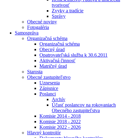
tvorivosť
Zvyky a tradície
Správy
Obecné noviny
Fotogaléria
Samospráva
Organizačná schéma
Organizačná schéma
Obecný úrad
Opatrovateľská služba k 30.6.2011
Aktivačná činnosť
Matričný úrad
Starosta
Obecné zastupiteľstvo
Uznesenia
Zápisnice
Poslanci
Archív
Účasť poslancov na rokovaniach
Obecného zastupiteľstva
Komisie 2014 - 2018
Komisie 2018 - 2022
Komisie 2022 - 2026
Hlavný kontrolór