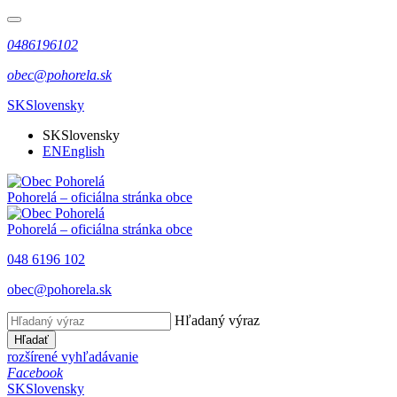
0486196102
obec@pohorela.sk
SK
Slovensky
SK
Slovensky
EN
English
Pohorelá
– oficiálna stránka obce
Pohorelá
– oficiálna stránka obce
048 6196 102
obec@pohorela.sk
Hľadaný výraz
Hľadať
rozšírené vyhľadávanie
Facebook
SK
Slovensky