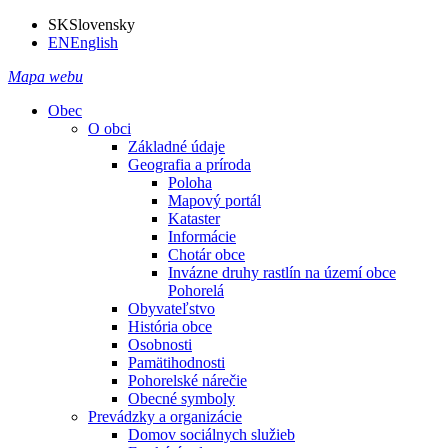
SK
Slovensky
EN
English
Mapa webu
Obec
O obci
Základné údaje
Geografia a príroda
Poloha
Mapový portál
Kataster
Informácie
Chotár obce
Invázne druhy rastlín na území obce
Pohorelá
Obyvateľstvo
História obce
Osobnosti
Pamätihodnosti
Pohorelské nárečie
Obecné symboly
Prevádzky a organizácie
Domov sociálnych služieb