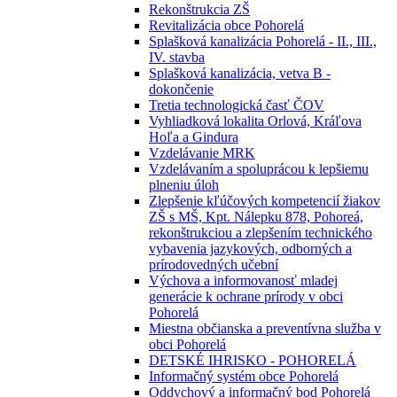
Rekonštrukcia ZŠ
Revitalizácia obce Pohorelá
Splašková kanalizácia Pohorelá - II., III.,
IV. stavba
Splašková kanalizácia, vetva B -
dokončenie
Tretia technologická časť ČOV
Vyhliadková lokalita Orlová, Kráľova
Hoľa a Gindura
Vzdelávanie MRK
Vzdelávaním a spoluprácou k lepšiemu
plneniu úloh
Zlepšenie kľúčových kompetencií žiakov
ZŠ s MŠ, Kpt. Nálepku 878, Pohoreá,
rekonštrukciou a zlepšením technického
vybavenia jazykových, odborných a
prírodovedných učební
Výchova a informovanosť mladej
generácie k ochrane prírody v obci
Pohorelá
Miestna občianska a preventívna služba v
obci Pohorelá
DETSKÉ IHRISKO - POHORELÁ
Informačný systém obce Pohorelá
Oddychový a informačný bod Pohorelá