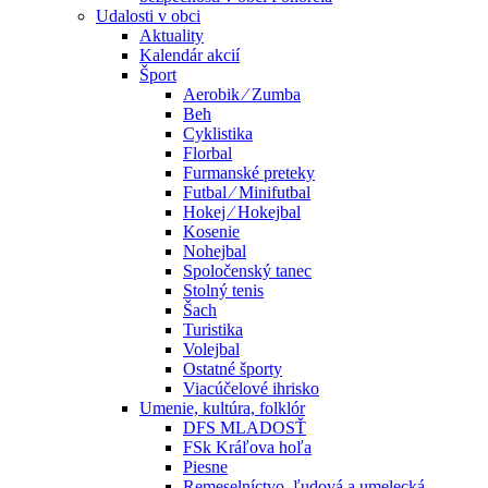
Udalosti v obci
Aktuality
Kalendár akcií
Šport
Aerobik ⁄ Zumba
Beh
Cyklistika
Florbal
Furmanské preteky
Futbal ⁄ Minifutbal
Hokej ⁄ Hokejbal
Kosenie
Nohejbal
Spoločenský tanec
Stolný tenis
Šach
Turistika
Volejbal
Ostatné športy
Viacúčelové ihrisko
Umenie, kultúra, folklór
DFS MLADOSŤ
FSk Kráľova hoľa
Piesne
Remeselníctvo, ľudová a umelecká