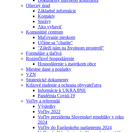
Dokumenty hlavného kontrolóra
Obecný úrad
Základné informácie
Kontakty
Správy
Ako vybaviť
Komunitné centrum
Maľovanie pieskom
Učíme sa "charite"
"Záleží nám na životnom prostredí"
Formuláre a tlačivá
Rozpočtové hospodárenie
Hospodárenie s majetkom obce
Miestne dane a poplatky
VZN
Strategické dokumenty
Krízové riadenie a ochrana obyvateľstva
Informácie k UKRAJINE
Pandémia Covid-19
Voľby a referendá
Výsledky
Voľby 2022
Voľby prezidenta Slovenskej republiky v roku
2024
Voľby do Európskeho parlamentu 2024