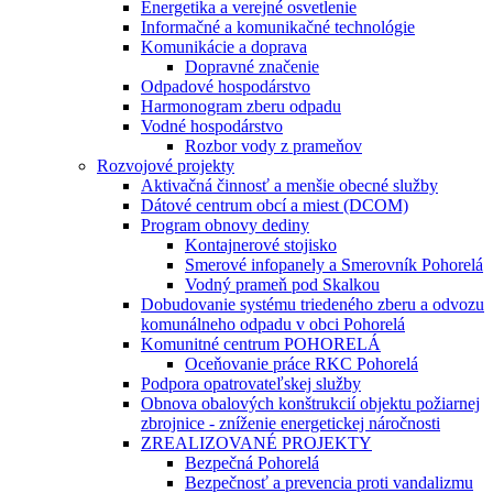
Energetika a verejné osvetlenie
Informačné a komunikačné technológie
Komunikácie a doprava
Dopravné značenie
Odpadové hospodárstvo
Harmonogram zberu odpadu
Vodné hospodárstvo
Rozbor vody z prameňov
Rozvojové projekty
Aktivačná činnosť a menšie obecné služby
Dátové centrum obcí a miest (DCOM)
Program obnovy dediny
Kontajnerové stojisko
Smerové infopanely a Smerovník Pohorelá
Vodný prameň pod Skalkou
Dobudovanie systému triedeného zberu a odvozu
komunálneho odpadu v obci Pohorelá
Komunitné centrum POHORELÁ
Oceňovanie práce RKC Pohorelá
Podpora opatrovateľskej služby
Obnova obalových konštrukcií objektu požiarnej
zbrojnice - zníženie energetickej náročnosti
ZREALIZOVANÉ PROJEKTY
Bezpečná Pohorelá
Bezpečnosť a prevencia proti vandalizmu