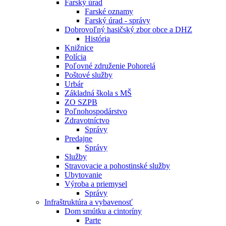
Farský úrad
Farské oznamy
Farský úrad - správy
Dobrovoľný hasičský zbor obce a DHZ
História
Knižnice
Polícia
Poľovné združenie Pohorelá
Poštové služby
Urbár
Základná škola s MŠ
ZO SZPB
Poľnohospodárstvo
Zdravotníctvo
Správy
Predajne
Správy
Služby
Stravovacie a pohostinské služby
Ubytovanie
Výroba a priemysel
Správy
Infraštruktúra a vybavenosť
Dom smútku a cintoríny
Parte