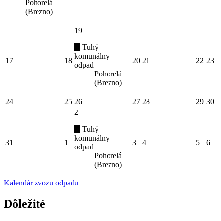
Pohorelá
(Brezno)
19
Tuhý
komunálny
17
18
20
21
22
23
odpad
Pohorelá
(Brezno)
24
25
26
27
28
29
30
2
Tuhý
komunálny
31
1
3
4
5
6
odpad
Pohorelá
(Brezno)
Kalendár zvozu odpadu
Dôležité