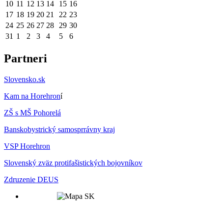
10
11
12
13
14
15
16
17
18
19
20
21
22
23
24
25
26
27
28
29
30
31
1
2
3
4
5
6
Partneri
Slovensko.sk
Kam na Horehron
í
ZŠ s MŠ Pohorelá
Banskobystrický samosprrávny kraj
VSP Horehron
Slovenský zväz protifašistických bojovníkov
Zdruzenie DEUS