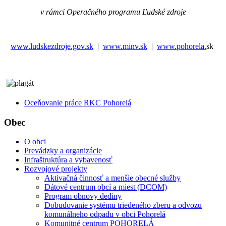
v rámci Operačného programu Ľudské zdroje
www.ludskezdroje.gov.sk
|
www.minv.sk
|
www.pohorela.
sk
Oceňovanie práce RKC Pohorelá
Obec
O obci
Prevádzky a organizácie
Infraštruktúra a vybavenosť
Rozvojové projekty
Aktivačná činnosť a menšie obecné služby
Dátové centrum obcí a miest (DCOM)
Program obnovy dediny
Dobudovanie systému triedeného zberu a odvozu
komunálneho odpadu v obci Pohorelá
Komunitné centrum POHORELÁ