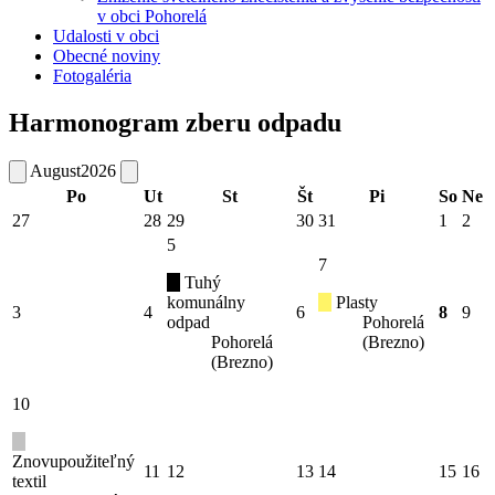
v obci Pohorelá
Udalosti v obci
Obecné noviny
Fotogaléria
Harmonogram zberu odpadu
August
2026
Po
Ut
St
Št
Pi
So
Ne
27
28
29
30
31
1
2
5
7
Tuhý
komunálny
Plasty
3
4
6
8
9
odpad
Pohorelá
Pohorelá
(Brezno)
(Brezno)
10
Znovupoužiteľný
11
12
13
14
15
16
textil