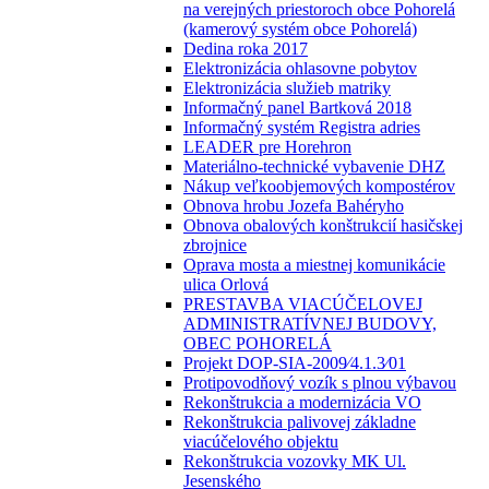
na verejných priestoroch obce Pohorelá
(kamerový systém obce Pohorelá)
Dedina roka 2017
Elektronizácia ohlasovne pobytov
Elektronizácia služieb matriky
Informačný panel Bartková 2018
Informačný systém Registra adries
LEADER pre Horehron
Materiálno-technické vybavenie DHZ
Nákup veľkoobjemových kompostérov
Obnova hrobu Jozefa Bahéryho
Obnova obalových konštrukcií hasičskej
zbrojnice
Oprava mosta a miestnej komunikácie
ulica Orlová
PRESTAVBA VIACÚČELOVEJ
ADMINISTRATÍVNEJ BUDOVY,
OBEC POHORELÁ
Projekt DOP-SIA-2009⁄4.1.3⁄01
Protipovodňový vozík s plnou výbavou
Rekonštrukcia a modernizácia VO
Rekonštrukcia palivovej základne
viacúčelového objektu
Rekonštrukcia vozovky MK Ul.
Jesenského