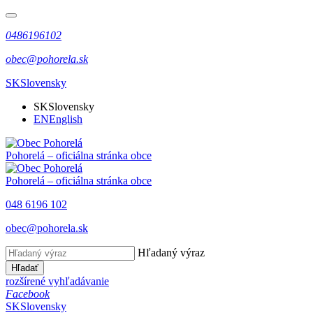
0486196102
obec@pohorela.sk
SK
Slovensky
SK
Slovensky
EN
English
Pohorelá
– oficiálna stránka obce
Pohorelá
– oficiálna stránka obce
048 6196 102
obec@pohorela.sk
Hľadaný výraz
Hľadať
rozšírené vyhľadávanie
Facebook
SK
Slovensky