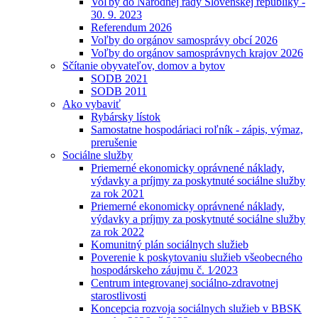
Voľby do Národnej rady Slovenskej republiky -
30. 9. 2023
Referendum 2026
Voľby do orgánov samosprávy obcí 2026
Voľby do orgánov samosprávnych krajov 2026
Sčítanie obyvateľov, domov a bytov
SODB 2021
SODB 2011
Ako vybaviť
Rybársky lístok
Samostatne hospodáriaci roľník - zápis, výmaz,
prerušenie
Sociálne služby
Priemerné ekonomicky oprávnené náklady,
výdavky a príjmy za poskytnuté sociálne služby
za rok 2021
Priemerné ekonomicky oprávnené náklady,
výdavky a príjmy za poskytnuté sociálne služby
za rok 2022
Komunitný plán sociálnych služieb
Poverenie k poskytovaniu služieb všeobecného
hospodárskeho záujmu č. 1⁄2023
Centrum integrovanej sociálno-zdravotnej
starostlivosti
Koncepcia rozvoja sociálnych služieb v BBSK