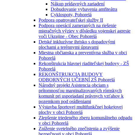
Nákup prídavných zariadení
Dobudovanie vybavenia amfiteátra
Cyklospoty, Pohorelá
Podpora opatrovateľskej služby II
Podpora operácií zameraných na riešenie
migračných výziev v dôsledku vojenskej agresie
voči Ukrajine - Obec Pohorelá
Detské inkluzívne ihrisko s dopadovými
plochami a terénnymi úpravami
Miestna občianska a preventívna služba v obci
Pohorelá
Rekonštrukcia hlavnej riaditeľskej budovy - ZŠ
Pohorelá
REKONŠTRUKCIA BUDOVY
ODBORNÝCH UČEBNÍ ZŠ Pohorelá
Národný projekt Asistencia obciam s
prítomnosťou marginalizovaných rómskych
komunít pri usporiadaní právnych vzťahov k
pozemkom pod osídleniami
Výstavba športovej multifunkčnej hokejovej
plochy v obci Pohorelá
Zlepšenie triedeného zberu komunálneho odpadu
v obci Pohorelá
Zníženie svetelného znečistenia a zvýšenie
bezpečnosti v obci Pohorelá