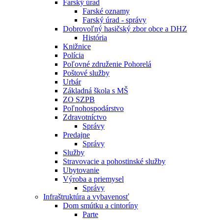
Farský úrad
Farské oznamy
Farský úrad - správy
Dobrovoľný hasičský zbor obce a DHZ
História
Knižnice
Polícia
Poľovné združenie Pohorelá
Poštové služby
Urbár
Základná škola s MŠ
ZO SZPB
Poľnohospodárstvo
Zdravotníctvo
Správy
Predajne
Správy
Služby
Stravovacie a pohostinské služby
Ubytovanie
Výroba a priemysel
Správy
Infraštruktúra a vybavenosť
Dom smútku a cintoríny
Parte