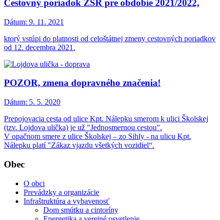
Cestovný poriadok ŽSR pre obdobie 2021/2022,
Dátum:
9. 11. 2021
ktorý vstúpi do platnosti od celoštátnej zmeny cestovných poriadkov
od 12. decembra 2021.
POZOR, zmena dopravného značenia!
Dátum:
5. 5. 2020
Prepojovacia cesta od ulice Kpt. Nálepku smerom k ulici Školskej
(tzv. Lojdova ulička) je už "Jednosmernou cestou".
V opačnom smere z ulice Školskej – zo Sihly - na ulicu Kpt.
Nálepku platí "Zákaz vjazdu všetkých vozidiel“.
Obec
O obci
Prevádzky a organizácie
Infraštruktúra a vybavenosť
Dom smútku a cintoríny
Energetika a verejné osvetlenie