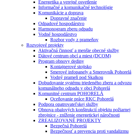
Energetika a verejné osvetlenie
Informačné a komunikačné technológie
Komunikácie a doprava
Dopravné značenie
Odpadové hospodárstvo
Harmonogram zberu odpadu
Vodné hospodárstvo
Rozbor vody z prameňov
Rozvojové projekty
Aktivačná činnosť a menšie obecné služby
Dátové centrum obcí a miest (DCOM)
Program obnovy dediny
Kontajnerové stojisko
Smerové infopanely a Smerovník Pohorelá
Vodný prameň pod Skalkou
Dobudovanie systému triedeného zberu a odvozu
komunálneho odpadu v obci Pohorelá
Komunitné centrum POHORELÁ
Oceňovanie práce RKC Pohorelá
Podpora opatrovateľskej služby
Obnova obalových konštrukcií objektu požiarnej
zbrojnice - zníženie energetickej náročnosti
ZREALIZOVANÉ PROJEKTY
Bezpečná Pohorelá
Bezpečnosť a prevencia proti vandalizmu