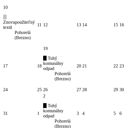
10
Znovupoužiteľný
11
12
13
14
15
16
textil
Pohorelá
(Brezno)
19
Tuhý
komunálny
17
18
20
21
22
23
odpad
Pohorelá
(Brezno)
24
25
26
27
28
29
30
2
Tuhý
komunálny
31
1
3
4
5
6
odpad
Pohorelá
(Brezno)