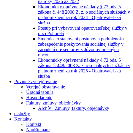
na roky 2026 až 2032
Ekonomicky oprávnené náklady § 72 ods. 5
zákona č. 448⁄2008 Z. z. o sociálnych službách v
platnom znení za rok 2024 - Opatrovateľská
služba
Postup pri vybavovaní opatrovateľskej služby v
obci Pohorelá
Smernica o stanovení postupov a podmienok na
zabezpečenie poskytovania sociálnej služby v
zariadení pre seniorov z dôvodov určených
obcou
Ekonomicky oprávnené náklady § 72 ods. 5
zákona č. 448/2008 Z. z. o sociálnych službách v
platnom znení za rok 2025 - Opatrovateľská
služba
Povinné zverejňovanie
Verejné obstarávanie
Úradná tabuľa
Hospodárenie
Faktury, zmluvy, objednávky
Archív - Zmluvy, faktury, objednávky
e-služby
Kontakty
Kontakt
Napíšte nám