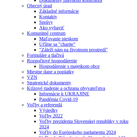
Dokumenty hlavného kontrolóra
Obecný úrad
Základné informácie
Kontakty
Správy
Ako vybaviť
Komunitné centrum
Maľovanie pieskom
Učíme sa "charite"
"Záleží nám na životnom prostredí"
Formuláre a tlačivá
Rozpočtové hospodárenie
Hospodárenie s majetkom obce
Miestne dane a poplatky
VZN
Strategické dokumenty
Krízové riadenie a ochrana obyvateľstva
Informácie k UKRAJINE
Pandémia Covid-19
Voľby a referendá
Výsledky
Voľby 2022
Voľby prezidenta Slovenskej republiky v roku
2024
Voľby do Európskeho parlamentu 2024