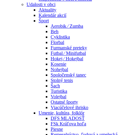
Udalosti v obci
Aktuality
Kalendár akcií
Šport
Aerobik ⁄ Zumba
Beh
Cyklistika
Florbal
Furmanské preteky
Futbal ⁄ Minifutbal
Hokej ⁄ Hokejbal
Kosenie
Nohejbal
Spoločenský tanec
Stolný tenis
Šach
Turistika
Volejbal
Ostatné športy
Viacúčelové ihrisko
Umenie, kultúra, folklór
DFS MLADOSŤ
FSk Kráľova hoľa
Piesne
Remeselníctvo, ľudová a umelecká