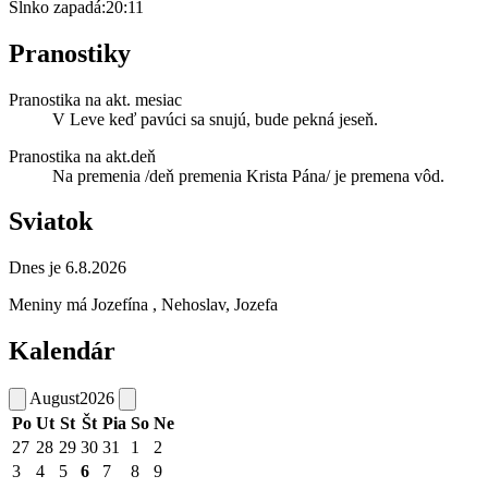
Slnko zapadá:
20:11
Pranostiky
Pranostika na akt. mesiac
V Leve keď pavúci sa snujú, bude pekná jeseň.
Pranostika na akt.deň
Na premenia /deň premenia Krista Pána/ je premena vôd.
Sviatok
Dnes je 6.8.2026
Meniny má
Jozefína
, Nehoslav, Jozefa
Kalendár
August
2026
Po
Ut
St
Št
Pia
So
Ne
27
28
29
30
31
1
2
3
4
5
6
7
8
9