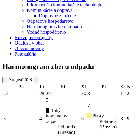
Informačné a komunikačné technológie
Komunikácie a doprava
Dopravné značenie
Odpadové hospodárstvo
Harmonogram zberu odpadu
Vodné hospodárstvo
Rozvojové projekty
Udalosti v obci
Obecné noviny
Fotogaléria
Harmonogram zberu odpadu
August
2026
Po
Ut
St
Št
Pi
So
Ne
27
28
29
30
31
1
2
5
7
Tuhý
komunálny
Plasty
3
4
6
8
9
odpad
Pohorelá
Pohorelá
(Brezno)
(Brezno)