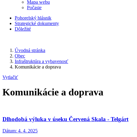
Mapa webu
Počasie
Pohorelský hlásnik
Strategické dokumenty
Dôležité
Úvodná stránka
Obec
Infraštruktúra a vybavenosť
Komunikácie a doprava
Vytlačiť
Komunikácie a doprava
Dlhodobá výluka v úseku Červená Skala - Telgárt
Dátum:
4. 4. 2025