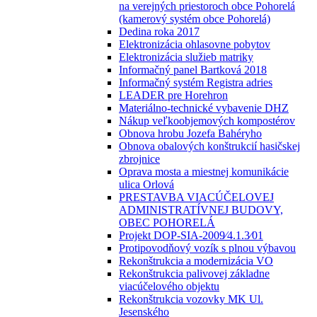
na verejných priestoroch obce Pohorelá
(kamerový systém obce Pohorelá)
Dedina roka 2017
Elektronizácia ohlasovne pobytov
Elektronizácia služieb matriky
Informačný panel Bartková 2018
Informačný systém Registra adries
LEADER pre Horehron
Materiálno-technické vybavenie DHZ
Nákup veľkoobjemových kompostérov
Obnova hrobu Jozefa Bahéryho
Obnova obalových konštrukcií hasičskej
zbrojnice
Oprava mosta a miestnej komunikácie
ulica Orlová
PRESTAVBA VIACÚČELOVEJ
ADMINISTRATÍVNEJ BUDOVY,
OBEC POHORELÁ
Projekt DOP-SIA-2009⁄4.1.3⁄01
Protipovodňový vozík s plnou výbavou
Rekonštrukcia a modernizácia VO
Rekonštrukcia palivovej základne
viacúčelového objektu
Rekonštrukcia vozovky MK Ul.
Jesenského