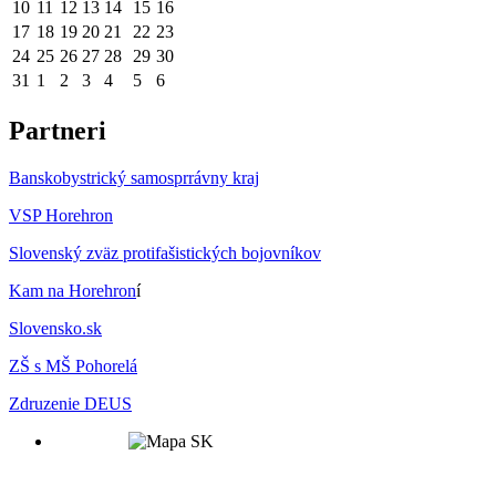
10
11
12
13
14
15
16
17
18
19
20
21
22
23
24
25
26
27
28
29
30
31
1
2
3
4
5
6
Partneri
Banskobystrický samosprrávny kraj
VSP Horehron
Slovenský zväz protifašistických bojovníkov
Kam na Horehron
í
Slovensko.sk
ZŠ s MŠ Pohorelá
Zdruzenie DEUS