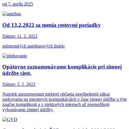
od 7. apríla 2025
Od 13.2.2022 sa menia cestovné poriadky
Dátum:
11. 2. 2022
prímestských autobusových liniek:
Opätovne zaznamenávame komplikácie pri zimnej
údržbe ciest.
Dátum:
3. 2. 2022
Napriek upozorneniam niektorí občania nerešpektujú zákaz
parkovania na miestnych komunikáciách v čase zimnej údržbe a tým
značne komplikujú a v niektorých miestach až znemožňujú
vykonávanie zimnej údržby.