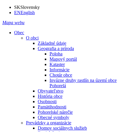
SK
Slovensky
EN
English
Mapa webu
Obec
O obci
Základné údaje
Geografia a príroda
Poloha
Mapový portál
Kataster
Informácie
Chotár obce
Invázne druhy rastlín na území obce
Pohorelá
Obyvateľstvo
História obce
Osobnosti
Pamätihodnosti
Pohorelské nárečie
Obecné symboly
Prevádzky a organizácie
Domov sociálnych služieb