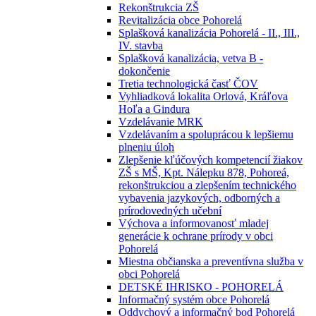
Rekonštrukcia ZŠ
Revitalizácia obce Pohorelá
Splašková kanalizácia Pohorelá - II., III.,
IV. stavba
Splašková kanalizácia, vetva B -
dokončenie
Tretia technologická časť ČOV
Vyhliadková lokalita Orlová, Kráľova
Hoľa a Gindura
Vzdelávanie MRK
Vzdelávaním a spoluprácou k lepšiemu
plneniu úloh
Zlepšenie kľúčových kompetencií žiakov
ZŠ s MŠ, Kpt. Nálepku 878, Pohoreá,
rekonštrukciou a zlepšením technického
vybavenia jazykových, odborných a
prírodovedných učební
Výchova a informovanosť mladej
generácie k ochrane prírody v obci
Pohorelá
Miestna občianska a preventívna služba v
obci Pohorelá
DETSKÉ IHRISKO - POHORELÁ
Informačný systém obce Pohorelá
Oddychový a informačný bod Pohorelá