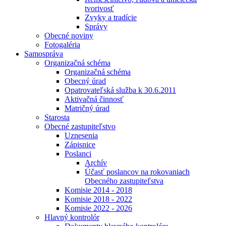
tvorivosť
Zvyky a tradície
Správy
Obecné noviny
Fotogaléria
Samospráva
Organizačná schéma
Organizačná schéma
Obecný úrad
Opatrovateľská služba k 30.6.2011
Aktivačná činnosť
Matričný úrad
Starosta
Obecné zastupiteľstvo
Uznesenia
Zápisnice
Poslanci
Archív
Účasť poslancov na rokovaniach
Obecného zastupiteľstva
Komisie 2014 - 2018
Komisie 2018 - 2022
Komisie 2022 - 2026
Hlavný kontrolór