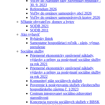
Voľby do Národnej rady Slovenskej republiky -
30. 9. 2023
Referendum 2026
Voľby do orgánov samosprávy obcí 2026
Voľby do orgánov samosprávnych krajov 2026
Sčítanie obyvateľov, domov a bytov
SODB 2021
SODB 2011
Ako vybaviť
Rybársky lístok
Samostatne hospodáriaci roľník - zápis, výmaz,
prerušenie
Sociálne služby
Priemerné ekonomicky oprávnené náklady,
výdavky a príjmy za poskytnuté sociálne služby
za rok 2021
Priemerné ekonomicky oprávnené náklady,
výdavky a príjmy za poskytnuté sociálne služby
za rok 2022
Komunitný plán sociálnych služieb
Poverenie k poskytovaniu služieb všeobecného
hospodárskeho záujmu č. 1⁄2023
Centrum integrovanej sociálno-zdravotnej
starostlivosti
Koncepcia rozvoja sociálnych služieb v BBSK