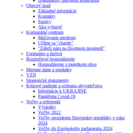
Dokumenty hlavného kontrolóra
Obecný úrad
Základné informácie
Kontakty
Správy
Ako vybaviť
Komunitné centrum
Maľovanie pieskom
Učíme sa "charite"
"Záleží nám na životnom prostredí"
Formuláre a tlačivá
Rozpočtové hospodárenie
Hospodárenie s majetkom obce
Miestne dane a poplatky
VZN
Strategické dokumenty
Krízové riadenie a ochrana obyvateľstva
Informácie k UKRAJINE
Pandémia Covid-19
Voľby a referendá
Výsledky
Voľby 2022
Voľby prezidenta Slovenskej republiky v roku
2024
Voľby do Európskeho parlamentu 2024