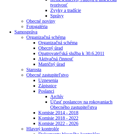
tvorivosť
Zvyky a tradície
Správy
Obecné noviny
Fotogaléria
Samospráva
Organizačná schéma
Organizačná schéma
Obecný úrad
Opatrovateľská služba k 30.6.2011
Aktivačná činnosť
Matričný úrad
Starosta
Obecné zastupiteľstvo
Uznesenia
Zápisnice
Poslanci
Archív
Účasť poslancov na rokovaniach
Obecného zastupiteľstva
Komisie 2014 - 2018
Komisie 2018 - 2022
Komisie 2022 - 2026
Hlavný kontrolór