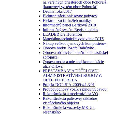
na verejných priestoroch obce Pohorelá
(kamerový systém obce Pohorelá)
Dedina roka 2017
Elektronizácia ohlasovne pobytov
Elektronizácia služieb matriky
Informačný panel Bartková 2018
Informačný systém Registra adries
LEADER pre Horehron
Materiálno-technické vybavenie DHZ
Nákup veľkoobjemových kompostérov
Obnova hrobu Jozefa Bahéryho
Obnova obalových konštrukcií hasičskej
zbrojnice
Oprava mosta a miestnej komunikácie
ulica Orlová
PRESTAVBA VIACÚČELOVEJ
ADMINISTRATÍVNEJ BUDOVY,
OBEC POHORELÁ
Projekt DOP-SIA-2009⁄4.1.3⁄01
Protipovodňový vozík s plnou výbavou
Rekonštrukcia a modernizácia VO
Rekonštrukcia palivovej základne
viacúčelového objektu
Rekonštrukcia vozovky MK Ul.
Jesenského