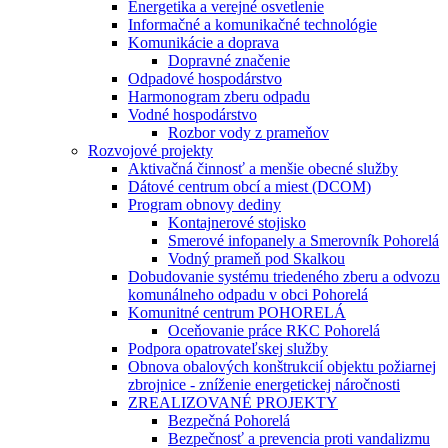
Energetika a verejné osvetlenie
Informačné a komunikačné technológie
Komunikácie a doprava
Dopravné značenie
Odpadové hospodárstvo
Harmonogram zberu odpadu
Vodné hospodárstvo
Rozbor vody z prameňov
Rozvojové projekty
Aktivačná činnosť a menšie obecné služby
Dátové centrum obcí a miest (DCOM)
Program obnovy dediny
Kontajnerové stojisko
Smerové infopanely a Smerovník Pohorelá
Vodný prameň pod Skalkou
Dobudovanie systému triedeného zberu a odvozu
komunálneho odpadu v obci Pohorelá
Komunitné centrum POHORELÁ
Oceňovanie práce RKC Pohorelá
Podpora opatrovateľskej služby
Obnova obalových konštrukcií objektu požiarnej
zbrojnice - zníženie energetickej náročnosti
ZREALIZOVANÉ PROJEKTY
Bezpečná Pohorelá
Bezpečnosť a prevencia proti vandalizmu