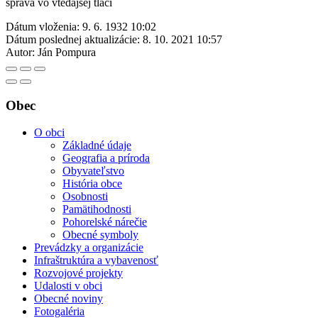
správa vo vtedajšej tlači
Dátum vloženia:
9. 6. 1932 10:02
Dátum poslednej aktualizácie:
8. 10. 2021 10:57
Autor:
Ján Pompura
Obec
O obci
Základné údaje
Geografia a príroda
Obyvateľstvo
História obce
Osobnosti
Pamätihodnosti
Pohorelské nárečie
Obecné symboly
Prevádzky a organizácie
Infraštruktúra a vybavenosť
Rozvojové projekty
Udalosti v obci
Obecné noviny
Fotogaléria