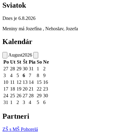
Sviatok
Dnes je 6.8.2026
Meniny má
Jozefína
, Nehoslav, Jozefa
Kalendár
August
2026
Po
Ut
St
Št
Pia
So
Ne
27
28
29
30
31
1
2
3
4
5
6
7
8
9
10
11
12
13
14
15
16
17
18
19
20
21
22
23
24
25
26
27
28
29
30
31
1
2
3
4
5
6
Partneri
ZŠ s MŠ Pohorelá