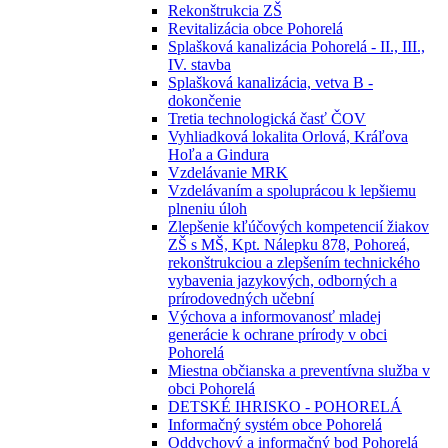
Rekonštrukcia ZŠ
Revitalizácia obce Pohorelá
Splašková kanalizácia Pohorelá - II., III.,
IV. stavba
Splašková kanalizácia, vetva B -
dokončenie
Tretia technologická časť ČOV
Vyhliadková lokalita Orlová, Kráľova
Hoľa a Gindura
Vzdelávanie MRK
Vzdelávaním a spoluprácou k lepšiemu
plneniu úloh
Zlepšenie kľúčových kompetencií žiakov
ZŠ s MŠ, Kpt. Nálepku 878, Pohoreá,
rekonštrukciou a zlepšením technického
vybavenia jazykových, odborných a
prírodovedných učební
Výchova a informovanosť mladej
generácie k ochrane prírody v obci
Pohorelá
Miestna občianska a preventívna služba v
obci Pohorelá
DETSKÉ IHRISKO - POHORELÁ
Informačný systém obce Pohorelá
Oddychový a informačný bod Pohorelá