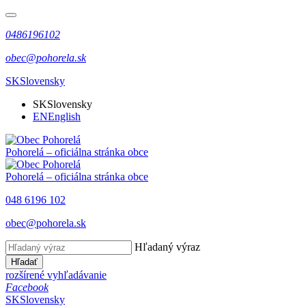
0486196102
obec@pohorela.sk
SK
Slovensky
SK
Slovensky
EN
English
Pohorelá
– oficiálna stránka obce
Pohorelá
– oficiálna stránka obce
048 6196 102
obec@pohorela.sk
Hľadaný výraz
Hľadať
rozšírené vyhľadávanie
Facebook
SK
Slovensky