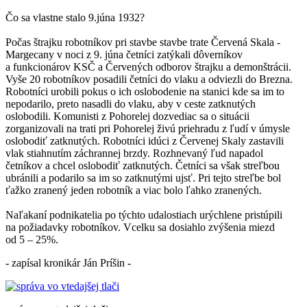
Čo sa vlastne stalo 9.júna 1932?
Počas štrajku robotníkov pri stavbe stavbe trate Červená Skala -
Margecany v noci z 9. júna četníci zatýkali dôverníkov
a funkcionárov KSČ a Červených odborov štrajku a demonštrácii.
Vyše 20 robotníkov posadili četníci do vlaku a odviezli do Brezna.
Robotníci urobili pokus o ich oslobodenie na stanici kde sa im to
nepodarilo, preto nasadli do vlaku, aby v ceste zatknutých
oslobodili. Komunisti z Pohorelej dozvediac sa o situácii
zorganizovali na trati pri Pohorelej živú priehradu z ľudí v úmysle
oslobodiť zatknutých. Robotníci idúci z Červenej Skaly zastavili
vlak stiahnutím záchrannej brzdy. Rozhnevaný ľud napadol
četníkov a chcel oslobodiť zatknutých. Četníci sa však streľbou
ubránili a podarilo sa im so zatknutými ujsť. Pri tejto streľbe bol
ťažko zranený jeden robotník a viac bolo ľahko zranených.
Naľakaní podnikatelia po týchto udalostiach urýchlene pristúpili
na požiadavky robotníkov. Vcelku sa dosiahlo zvýšenia miezd
od 5 – 25%.
- zapísal kronikár Ján Príšin -