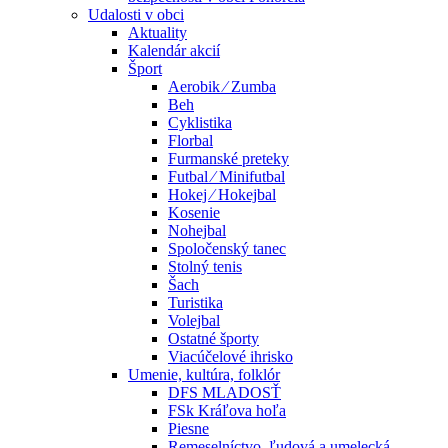
Udalosti v obci
Aktuality
Kalendár akcií
Šport
Aerobik ⁄ Zumba
Beh
Cyklistika
Florbal
Furmanské preteky
Futbal ⁄ Minifutbal
Hokej ⁄ Hokejbal
Kosenie
Nohejbal
Spoločenský tanec
Stolný tenis
Šach
Turistika
Volejbal
Ostatné športy
Viacúčelové ihrisko
Umenie, kultúra, folklór
DFS MLADOSŤ
FSk Kráľova hoľa
Piesne
Remeselníctvo, ľudová a umelecká