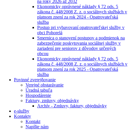
na roky 2026 až 2032
Ekonomicky oprávnené náklady § 72 ods. 5
zákona č. 448⁄2008 Z. z. o sociálnych službách v
platnom znení za rok 2024 - Opatrovateľská
služba
Postup pri vybavovaní opatrovateľskej služby v
obci Pohorelá
Smernica o stanovení postupov a podmienok na
zabezpečenie poskytovania sociálnej služby v
zariadení pre seniorov z dôvodov určených
obcou
Ekonomicky oprávnené náklady § 72 ods. 5
zákona č. 448/2008 Z. z. o sociálnych službách v
platnom znení za rok 2025 - Opatrovateľská
služba
Povinné zverejňovanie
Verejné obstarávanie
Úradná tabuľa
Hospodárenie
Faktury, zmluvy, objednávky
Archív - Zmluvy, faktury, objednávky
e-služby
Kontakty
Kontakt
Napíšte nám