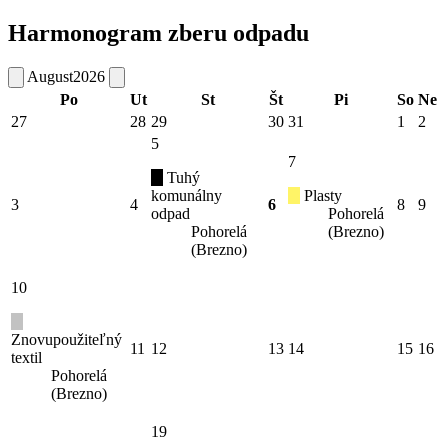
Harmonogram zberu odpadu
August
2026
Po
Ut
St
Št
Pi
So
Ne
27
28
29
30
31
1
2
5
7
Tuhý
komunálny
Plasty
3
4
6
8
9
odpad
Pohorelá
Pohorelá
(Brezno)
(Brezno)
10
Znovupoužiteľný
11
12
13
14
15
16
textil
Pohorelá
(Brezno)
19