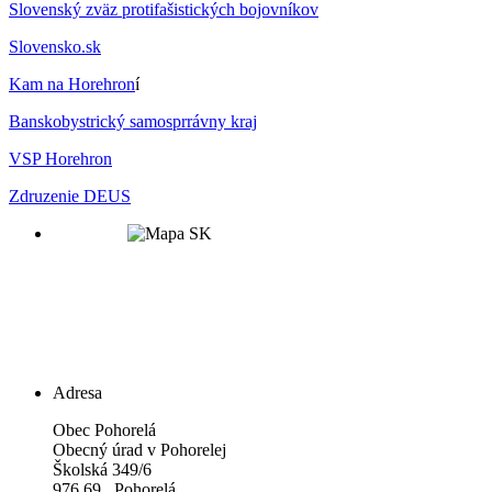
Slovenský zväz protifašistických bojovníkov
Slovensko.sk
Kam na Horehron
í
Banskobystrický samosprrávny kraj
VSP Horehron
Zdruzenie DEUS
Adresa
Obec Pohorelá
Obecný úrad v Pohorelej
Školská 349/6
976 69 Pohorelá