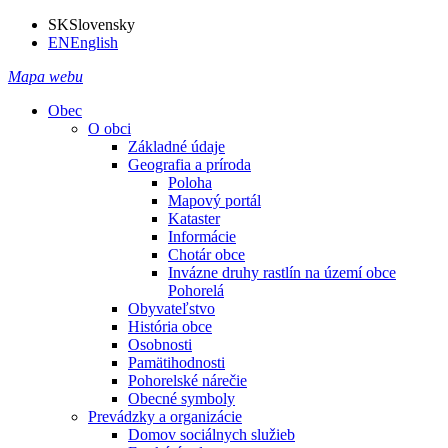
SK
Slovensky
EN
English
Mapa webu
Obec
O obci
Základné údaje
Geografia a príroda
Poloha
Mapový portál
Kataster
Informácie
Chotár obce
Invázne druhy rastlín na území obce
Pohorelá
Obyvateľstvo
História obce
Osobnosti
Pamätihodnosti
Pohorelské nárečie
Obecné symboly
Prevádzky a organizácie
Domov sociálnych služieb