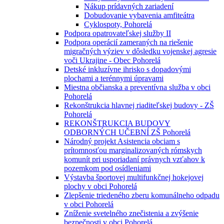
Nákup prídavných zariadení
Dobudovanie vybavenia amfiteátra
Cyklospoty, Pohorelá
Podpora opatrovateľskej služby II
Podpora operácií zameraných na riešenie
migračných výziev v dôsledku vojenskej agresie
voči Ukrajine - Obec Pohorelá
Detské inkluzívne ihrisko s dopadovými
plochami a terénnymi úpravami
Miestna občianska a preventívna služba v obci
Pohorelá
Rekonštrukcia hlavnej riaditeľskej budovy - ZŠ
Pohorelá
REKONŠTRUKCIA BUDOVY
ODBORNÝCH UČEBNÍ ZŠ Pohorelá
Národný projekt Asistencia obciam s
prítomnosťou marginalizovaných rómskych
komunít pri usporiadaní právnych vzťahov k
pozemkom pod osídleniami
Výstavba športovej multifunkčnej hokejovej
plochy v obci Pohorelá
Zlepšenie triedeného zberu komunálneho odpadu
v obci Pohorelá
Zníženie svetelného znečistenia a zvýšenie
bezpečnosti v obci Pohorelá