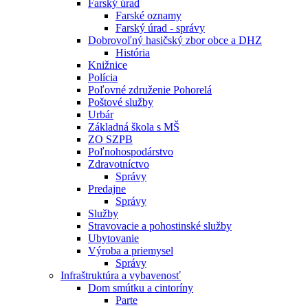
Farský úrad
Farské oznamy
Farský úrad - správy
Dobrovoľný hasičský zbor obce a DHZ
História
Knižnice
Polícia
Poľovné združenie Pohorelá
Poštové služby
Urbár
Základná škola s MŠ
ZO SZPB
Poľnohospodárstvo
Zdravotníctvo
Správy
Predajne
Správy
Služby
Stravovacie a pohostinské služby
Ubytovanie
Výroba a priemysel
Správy
Infraštruktúra a vybavenosť
Dom smútku a cintoríny
Parte