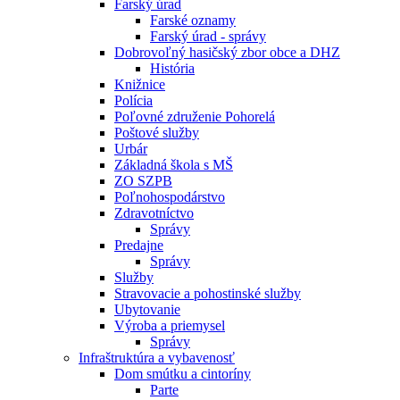
Farský úrad
Farské oznamy
Farský úrad - správy
Dobrovoľný hasičský zbor obce a DHZ
História
Knižnice
Polícia
Poľovné združenie Pohorelá
Poštové služby
Urbár
Základná škola s MŠ
ZO SZPB
Poľnohospodárstvo
Zdravotníctvo
Správy
Predajne
Správy
Služby
Stravovacie a pohostinské služby
Ubytovanie
Výroba a priemysel
Správy
Infraštruktúra a vybavenosť
Dom smútku a cintoríny
Parte