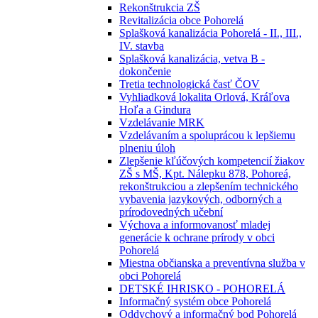
Rekonštrukcia ZŠ
Revitalizácia obce Pohorelá
Splašková kanalizácia Pohorelá - II., III.,
IV. stavba
Splašková kanalizácia, vetva B -
dokončenie
Tretia technologická časť ČOV
Vyhliadková lokalita Orlová, Kráľova
Hoľa a Gindura
Vzdelávanie MRK
Vzdelávaním a spoluprácou k lepšiemu
plneniu úloh
Zlepšenie kľúčových kompetencií žiakov
ZŠ s MŠ, Kpt. Nálepku 878, Pohoreá,
rekonštrukciou a zlepšením technického
vybavenia jazykových, odborných a
prírodovedných učební
Výchova a informovanosť mladej
generácie k ochrane prírody v obci
Pohorelá
Miestna občianska a preventívna služba v
obci Pohorelá
DETSKÉ IHRISKO - POHORELÁ
Informačný systém obce Pohorelá
Oddychový a informačný bod Pohorelá