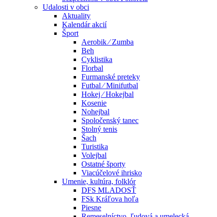
Udalosti v obci
Aktuality
Kalendár akcií
Šport
Aerobik ⁄ Zumba
Beh
Cyklistika
Florbal
Furmanské preteky
Futbal ⁄ Minifutbal
Hokej ⁄ Hokejbal
Kosenie
Nohejbal
Spoločenský tanec
Stolný tenis
Šach
Turistika
Volejbal
Ostatné športy
Viacúčelové ihrisko
Umenie, kultúra, folklór
DFS MLADOSŤ
FSk Kráľova hoľa
Piesne
Remeselníctvo, ľudová a umelecká