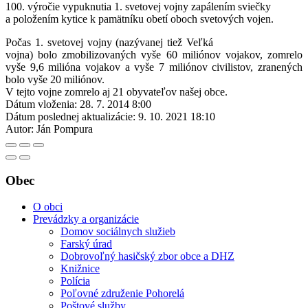
100. výročie vypuknutia 1. svetovej vojny zapálením sviečky
a položením kytice k pamätníku obetí oboch svetových vojen.
Počas 1. svetovej vojny (nazývanej tiež Veľká
vojna) bolo zmobilizovaných vyše 60 miliónov vojakov, zomrelo
vyše 9,6 milióna vojakov a vyše 7 miliónov civilistov, zranených
bolo vyše 20 miliónov.
V tejto vojne zomrelo aj 21 obyvateľov našej obce.
Dátum vloženia:
28. 7. 2014 8:00
Dátum poslednej aktualizácie:
9. 10. 2021 18:10
Autor:
Ján Pompura
Obec
O obci
Prevádzky a organizácie
Domov sociálnych služieb
Farský úrad
Dobrovoľný hasičský zbor obce a DHZ
Knižnice
Polícia
Poľovné združenie Pohorelá
Poštové služby