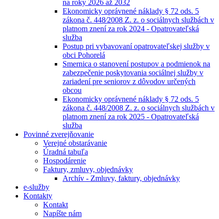
na roky 2026 až 2032
Ekonomicky oprávnené náklady § 72 ods. 5
zákona č. 448⁄2008 Z. z. o sociálnych službách v
platnom znení za rok 2024 - Opatrovateľská
služba
Postup pri vybavovaní opatrovateľskej služby v
obci Pohorelá
Smernica o stanovení postupov a podmienok na
zabezpečenie poskytovania sociálnej služby v
zariadení pre seniorov z dôvodov určených
obcou
Ekonomicky oprávnené náklady § 72 ods. 5
zákona č. 448/2008 Z. z. o sociálnych službách v
platnom znení za rok 2025 - Opatrovateľská
služba
Povinné zverejňovanie
Verejné obstarávanie
Úradná tabuľa
Hospodárenie
Faktury, zmluvy, objednávky
Archív - Zmluvy, faktury, objednávky
e-služby
Kontakty
Kontakt
Napíšte nám