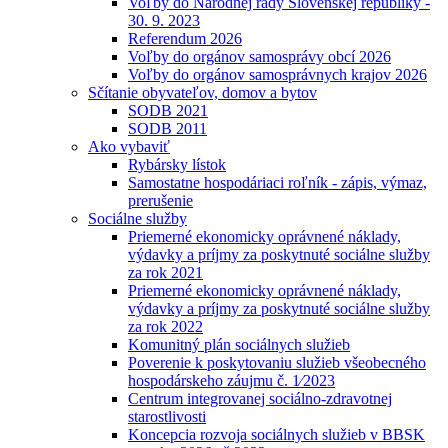
Voľby do Národnej rady Slovenskej republiky -
30. 9. 2023
Referendum 2026
Voľby do orgánov samosprávy obcí 2026
Voľby do orgánov samosprávnych krajov 2026
Sčítanie obyvateľov, domov a bytov
SODB 2021
SODB 2011
Ako vybaviť
Rybársky lístok
Samostatne hospodáriaci roľník - zápis, výmaz,
prerušenie
Sociálne služby
Priemerné ekonomicky oprávnené náklady,
výdavky a príjmy za poskytnuté sociálne služby
za rok 2021
Priemerné ekonomicky oprávnené náklady,
výdavky a príjmy za poskytnuté sociálne služby
za rok 2022
Komunitný plán sociálnych služieb
Poverenie k poskytovaniu služieb všeobecného
hospodárskeho záujmu č. 1⁄2023
Centrum integrovanej sociálno-zdravotnej
starostlivosti
Koncepcia rozvoja sociálnych služieb v BBSK