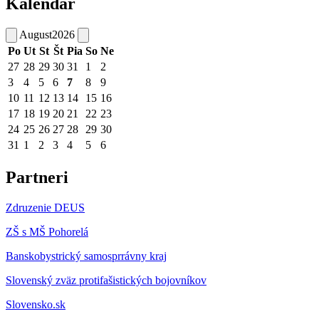
Kalendár
August
2026
Po
Ut
St
Št
Pia
So
Ne
27
28
29
30
31
1
2
3
4
5
6
7
8
9
10
11
12
13
14
15
16
17
18
19
20
21
22
23
24
25
26
27
28
29
30
31
1
2
3
4
5
6
Partneri
Zdruzenie DEUS
ZŠ s MŠ Pohorelá
Banskobystrický samosprrávny kraj
Slovenský zväz protifašistických bojovníkov
Slovensko.sk