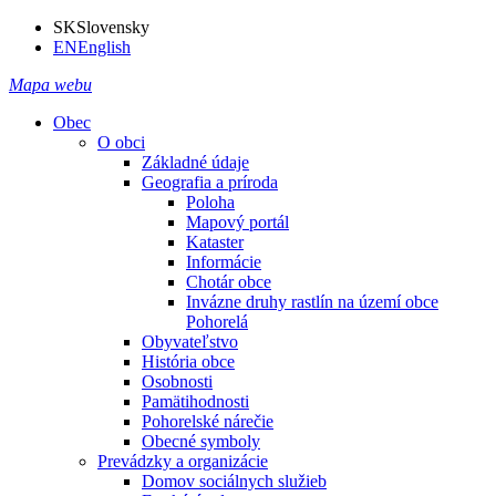
SK
Slovensky
EN
English
Mapa webu
Obec
O obci
Základné údaje
Geografia a príroda
Poloha
Mapový portál
Kataster
Informácie
Chotár obce
Invázne druhy rastlín na území obce
Pohorelá
Obyvateľstvo
História obce
Osobnosti
Pamätihodnosti
Pohorelské nárečie
Obecné symboly
Prevádzky a organizácie
Domov sociálnych služieb