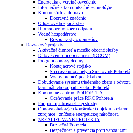
Energetika a verejné osvetlenie
Informačné a komunikačné technológie
Komunikácie a doprava
Dopravné značenie
Odpadové hospodárstvo
Harmonogram zberu odpadu
Vodné hospodárstvo
Rozbor vody z prameňov
Rozvojové projekty
Aktivačná činnosť a menšie obecné služby
Dátové centrum obcí a miest (DCOM)
Program obnovy dediny
Kontajnerové stojisko
Smerové infopanely a Smerovník Pohorelá
Vodný prameň pod Skalkou
Dobudovanie systému triedeného zberu a odvozu
komunálneho odpadu v obci Pohorelá
Komunitné centrum POHORELÁ
Oceňovanie práce RKC Pohorelá
Podpora opatrovateľskej služby
Obnova obalových konštrukcií objektu požiarnej
zbrojnice - zníženie energetickej náročnosti
ZREALIZOVANÉ PROJEKTY
Bezpečná Pohorelá
Bezpečnosť a prevencia proti vandalizmu