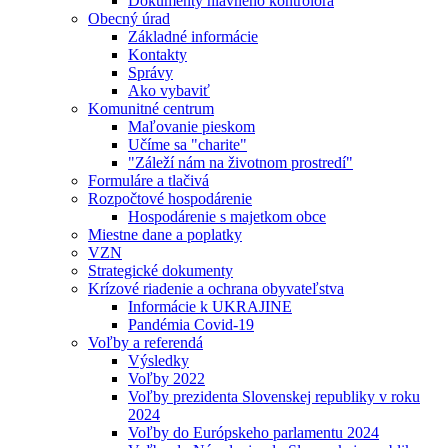
Dokumenty hlavného kontrolóra
Obecný úrad
Základné informácie
Kontakty
Správy
Ako vybaviť
Komunitné centrum
Maľovanie pieskom
Učíme sa "charite"
"Záleží nám na životnom prostredí"
Formuláre a tlačivá
Rozpočtové hospodárenie
Hospodárenie s majetkom obce
Miestne dane a poplatky
VZN
Strategické dokumenty
Krízové riadenie a ochrana obyvateľstva
Informácie k UKRAJINE
Pandémia Covid-19
Voľby a referendá
Výsledky
Voľby 2022
Voľby prezidenta Slovenskej republiky v roku
2024
Voľby do Európskeho parlamentu 2024