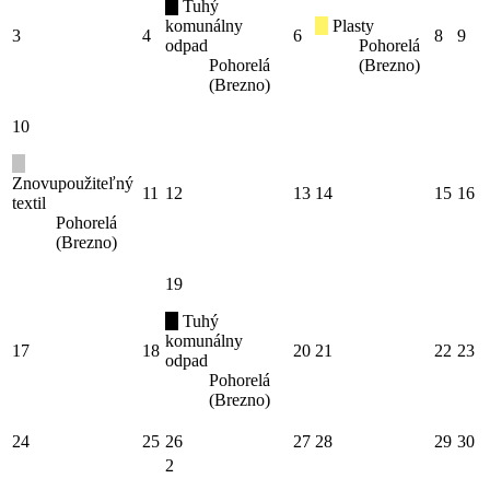
Tuhý
komunálny
Plasty
3
4
6
8
9
odpad
Pohorelá
Pohorelá
(Brezno)
(Brezno)
10
Znovupoužiteľný
11
12
13
14
15
16
textil
Pohorelá
(Brezno)
19
Tuhý
komunálny
17
18
20
21
22
23
odpad
Pohorelá
(Brezno)
24
25
26
27
28
29
30
2