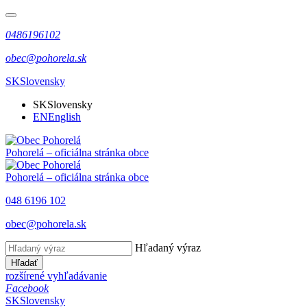
0486196102
obec@pohorela.sk
SK
Slovensky
SK
Slovensky
EN
English
Pohorelá
– oficiálna stránka obce
Pohorelá
– oficiálna stránka obce
048 6196 102
obec@pohorela.sk
Hľadaný výraz
Hľadať
rozšírené vyhľadávanie
Facebook
SK
Slovensky