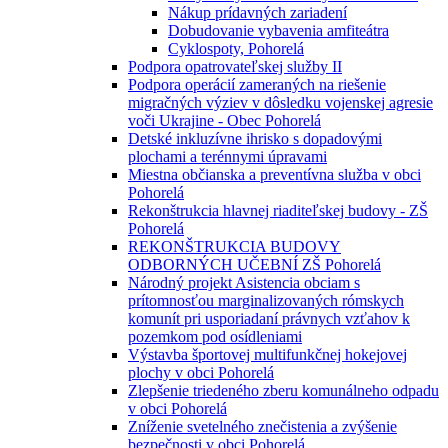
Nákup prídavných zariadení
Dobudovanie vybavenia amfiteátra
Cyklospoty, Pohorelá
Podpora opatrovateľskej služby II
Podpora operácií zameraných na riešenie
migračných výziev v dôsledku vojenskej agresie
voči Ukrajine - Obec Pohorelá
Detské inkluzívne ihrisko s dopadovými
plochami a terénnymi úpravami
Miestna občianska a preventívna služba v obci
Pohorelá
Rekonštrukcia hlavnej riaditeľskej budovy - ZŠ
Pohorelá
REKONŠTRUKCIA BUDOVY
ODBORNÝCH UČEBNÍ ZŠ Pohorelá
Národný projekt Asistencia obciam s
prítomnosťou marginalizovaných rómskych
komunít pri usporiadaní právnych vzťahov k
pozemkom pod osídleniami
Výstavba športovej multifunkčnej hokejovej
plochy v obci Pohorelá
Zlepšenie triedeného zberu komunálneho odpadu
v obci Pohorelá
Zníženie svetelného znečistenia a zvýšenie
bezpečnosti v obci Pohorelá