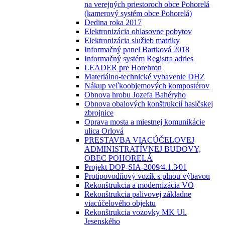
na verejných priestoroch obce Pohorelá
(kamerový systém obce Pohorelá)
Dedina roka 2017
Elektronizácia ohlasovne pobytov
Elektronizácia služieb matriky
Informačný panel Bartková 2018
Informačný systém Registra adries
LEADER pre Horehron
Materiálno-technické vybavenie DHZ
Nákup veľkoobjemových kompostérov
Obnova hrobu Jozefa Bahéryho
Obnova obalových konštrukcií hasičskej
zbrojnice
Oprava mosta a miestnej komunikácie
ulica Orlová
PRESTAVBA VIACÚČELOVEJ
ADMINISTRATÍVNEJ BUDOVY,
OBEC POHORELÁ
Projekt DOP-SIA-2009⁄4.1.3⁄01
Protipovodňový vozík s plnou výbavou
Rekonštrukcia a modernizácia VO
Rekonštrukcia palivovej základne
viacúčelového objektu
Rekonštrukcia vozovky MK Ul.
Jesenského