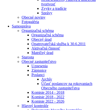
tvorivosť
Zvyky a tradície
Správy
Obecné noviny
Fotogaléria
Samospráva
Organizačná schéma
Organizačná schéma
Obecný úrad
Opatrovateľská služba k 30.6.2011
Aktivačná činnosť
Matričný úrad
Starosta
Obecné zastupiteľstvo
Uznesenia
Zápisnice
Poslanci
Archív
Účasť poslancov na rokovaniach
Obecného zastupiteľstva
Komisie 2014 - 2018
Komisie 2018 - 2022
Komisie 2022 - 2026
Hlavný kontrolór