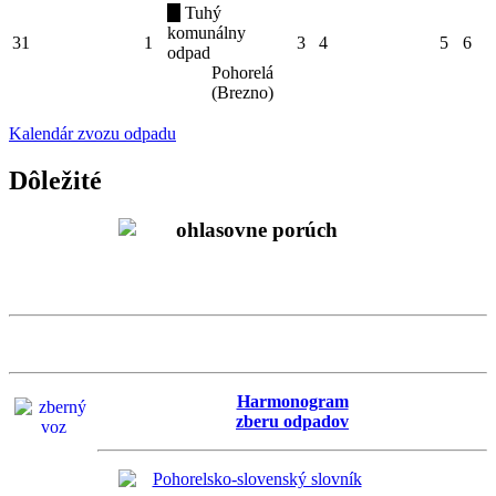
Tuhý
komunálny
31
1
3
4
5
6
odpad
Pohorelá
(Brezno)
Kalendár zvozu odpadu
Dôležité
Harmonogram
zberu odpadov