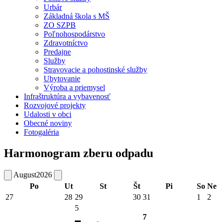
Urbár
Základná škola s MŠ
ZO SZPB
Poľnohospodárstvo
Zdravotníctvo
Predajne
Služby
Stravovacie a pohostinské služby
Ubytovanie
Výroba a priemysel
Infraštruktúra a vybavenosť
Rozvojové projekty
Udalosti v obci
Obecné noviny
Fotogaléria
Harmonogram zberu odpadu
August
2026
Po
Ut
St
Št
Pi
So
Ne
27
28
29
30
31
1
2
5
7