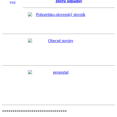
zberu odpadov
*******************************