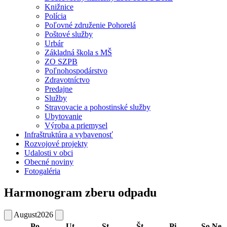
Knižnice
Polícia
Poľovné združenie Pohorelá
Poštové služby
Urbár
Základná škola s MŠ
ZO SZPB
Poľnohospodárstvo
Zdravotníctvo
Predajne
Služby
Stravovacie a pohostinské služby
Ubytovanie
Výroba a priemysel
Infraštruktúra a vybavenosť
Rozvojové projekty
Udalosti v obci
Obecné noviny
Fotogaléria
Harmonogram zberu odpadu
August
2026
Po
Ut
St
Št
Pi
So
Ne