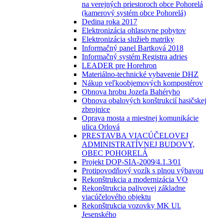
na verejných priestoroch obce Pohorelá
(kamerový systém obce Pohorelá)
Dedina roka 2017
Elektronizácia ohlasovne pobytov
Elektronizácia služieb matriky
Informačný panel Bartková 2018
Informačný systém Registra adries
LEADER pre Horehron
Materiálno-technické vybavenie DHZ
Nákup veľkoobjemových kompostérov
Obnova hrobu Jozefa Bahéryho
Obnova obalových konštrukcií hasičskej
zbrojnice
Oprava mosta a miestnej komunikácie
ulica Orlová
PRESTAVBA VIACÚČELOVEJ
ADMINISTRATÍVNEJ BUDOVY,
OBEC POHORELÁ
Projekt DOP-SIA-2009⁄4.1.3⁄01
Protipovodňový vozík s plnou výbavou
Rekonštrukcia a modernizácia VO
Rekonštrukcia palivovej základne
viacúčelového objektu
Rekonštrukcia vozovky MK Ul.
Jesenského