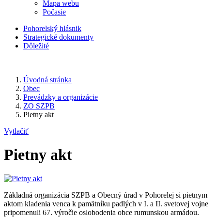
Mapa webu
Počasie
Pohorelský hlásnik
Strategické dokumenty
Dôležité
Úvodná stránka
Obec
Prevádzky a organizácie
ZO SZPB
Pietny akt
Vytlačiť
Pietny akt
Základná organizácia SZPB a Obecný úrad v Pohorelej si pietnym
aktom kladenia venca k pamätníku padlých v I. a II. svetovej vojne
pripomenuli 67. výročie oslobodenia obce rumunskou armádou.