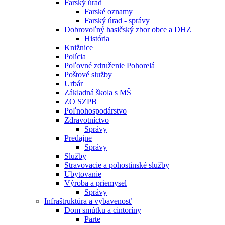
Farský úrad
Farské oznamy
Farský úrad - správy
Dobrovoľný hasičský zbor obce a DHZ
História
Knižnice
Polícia
Poľovné združenie Pohorelá
Poštové služby
Urbár
Základná škola s MŠ
ZO SZPB
Poľnohospodárstvo
Zdravotníctvo
Správy
Predajne
Správy
Služby
Stravovacie a pohostinské služby
Ubytovanie
Výroba a priemysel
Správy
Infraštruktúra a vybavenosť
Dom smútku a cintoríny
Parte