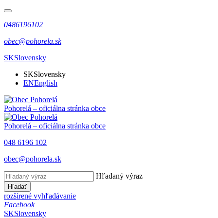
0486196102
obec@pohorela.sk
SK
Slovensky
SK
Slovensky
EN
English
Pohorelá
– oficiálna stránka obce
Pohorelá
– oficiálna stránka obce
048 6196 102
obec@pohorela.sk
Hľadaný výraz
Hľadať
rozšírené vyhľadávanie
Facebook
SK
Slovensky