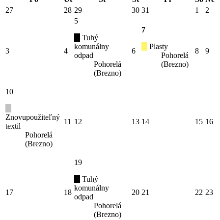
27
28
29
30
31
1
2
5
7
Tuhý
komunálny
Plasty
3
4
6
8
9
odpad
Pohorelá
Pohorelá
(Brezno)
(Brezno)
10
Znovupoužiteľný
11
12
13
14
15
16
textil
Pohorelá
(Brezno)
19
Tuhý
komunálny
17
18
20
21
22
23
odpad
Pohorelá
(Brezno)