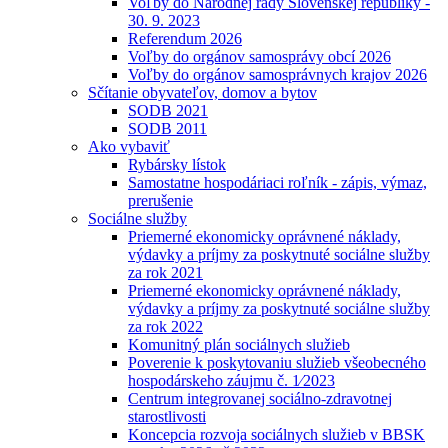
Voľby do Národnej rady Slovenskej republiky -
30. 9. 2023
Referendum 2026
Voľby do orgánov samosprávy obcí 2026
Voľby do orgánov samosprávnych krajov 2026
Sčítanie obyvateľov, domov a bytov
SODB 2021
SODB 2011
Ako vybaviť
Rybársky lístok
Samostatne hospodáriaci roľník - zápis, výmaz,
prerušenie
Sociálne služby
Priemerné ekonomicky oprávnené náklady,
výdavky a príjmy za poskytnuté sociálne služby
za rok 2021
Priemerné ekonomicky oprávnené náklady,
výdavky a príjmy za poskytnuté sociálne služby
za rok 2022
Komunitný plán sociálnych služieb
Poverenie k poskytovaniu služieb všeobecného
hospodárskeho záujmu č. 1⁄2023
Centrum integrovanej sociálno-zdravotnej
starostlivosti
Koncepcia rozvoja sociálnych služieb v BBSK