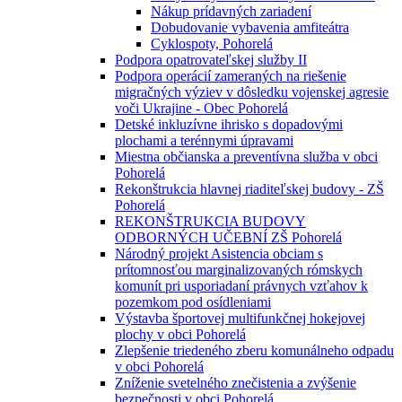
Nákup prídavných zariadení
Dobudovanie vybavenia amfiteátra
Cyklospoty, Pohorelá
Podpora opatrovateľskej služby II
Podpora operácií zameraných na riešenie
migračných výziev v dôsledku vojenskej agresie
voči Ukrajine - Obec Pohorelá
Detské inkluzívne ihrisko s dopadovými
plochami a terénnymi úpravami
Miestna občianska a preventívna služba v obci
Pohorelá
Rekonštrukcia hlavnej riaditeľskej budovy - ZŠ
Pohorelá
REKONŠTRUKCIA BUDOVY
ODBORNÝCH UČEBNÍ ZŠ Pohorelá
Národný projekt Asistencia obciam s
prítomnosťou marginalizovaných rómskych
komunít pri usporiadaní právnych vzťahov k
pozemkom pod osídleniami
Výstavba športovej multifunkčnej hokejovej
plochy v obci Pohorelá
Zlepšenie triedeného zberu komunálneho odpadu
v obci Pohorelá
Zníženie svetelného znečistenia a zvýšenie
bezpečnosti v obci Pohorelá