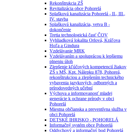
Rekonštrukcia ZŠ
Revitalizácia obce Pohorelá
Splašková kanalizácia Pohorelá - II., III.,
IV. stavba
Splašková kanalizácia, vetva B -
dokončenie
Tretia technologická časť ČOV
Vyhliadková lokalita Orlová, Kráľova
Hoľa a Gindura
Vzdelávanie MRK
Vzdelávaním a spoluprácou k lepšiemu
plneniu úloh
Zlepšenie kľúčových kompetencií žiakov
ZŠ s MŠ, Kpt. Nálepku 878, Pohoreá,
rekonštrukciou a zlepšením technického
vybavenia jazykových, odborných a
prírodovedných učební
Výchova a informovanosť mladej
generácie k ochrane prírody v obci
Pohorelá
Miestna občianska a preventívna služba v
obci Pohorelá
DETSKÉ IHRISKO - POHORELÁ
Informačný systém obce Pohorelá
Oddychový a informačný bod Pohorelá