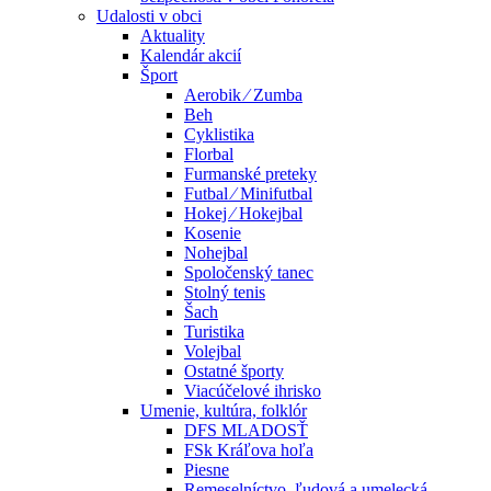
Udalosti v obci
Aktuality
Kalendár akcií
Šport
Aerobik ⁄ Zumba
Beh
Cyklistika
Florbal
Furmanské preteky
Futbal ⁄ Minifutbal
Hokej ⁄ Hokejbal
Kosenie
Nohejbal
Spoločenský tanec
Stolný tenis
Šach
Turistika
Volejbal
Ostatné športy
Viacúčelové ihrisko
Umenie, kultúra, folklór
DFS MLADOSŤ
FSk Kráľova hoľa
Piesne
Remeselníctvo, ľudová a umelecká