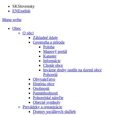
SK
Slovensky
EN
English
Mapa webu
Obec
O obci
Základné údaje
Geografia a príroda
Poloha
Mapový portál
Kataster
Informácie
Chotár obce
Invázne druhy rastlín na území obce
Pohorelá
Obyvateľstvo
História obce
Osobnosti
Pamätihodnosti
Pohorelské nárečie
Obecné symboly
Prevádzky a organizácie
Domov sociálnych služieb