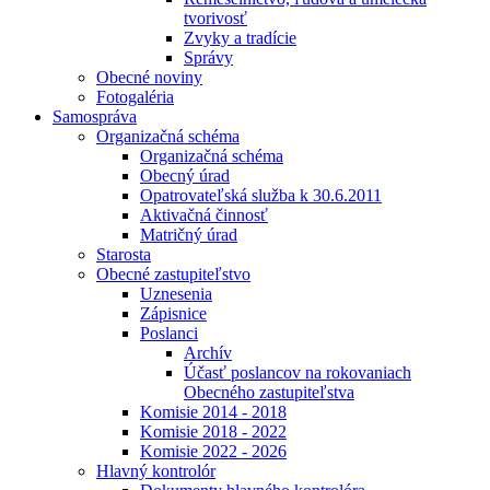
tvorivosť
Zvyky a tradície
Správy
Obecné noviny
Fotogaléria
Samospráva
Organizačná schéma
Organizačná schéma
Obecný úrad
Opatrovateľská služba k 30.6.2011
Aktivačná činnosť
Matričný úrad
Starosta
Obecné zastupiteľstvo
Uznesenia
Zápisnice
Poslanci
Archív
Účasť poslancov na rokovaniach
Obecného zastupiteľstva
Komisie 2014 - 2018
Komisie 2018 - 2022
Komisie 2022 - 2026
Hlavný kontrolór