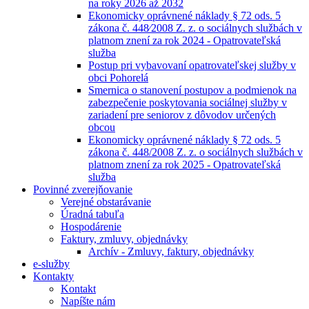
na roky 2026 až 2032
Ekonomicky oprávnené náklady § 72 ods. 5
zákona č. 448⁄2008 Z. z. o sociálnych službách v
platnom znení za rok 2024 - Opatrovateľská
služba
Postup pri vybavovaní opatrovateľskej služby v
obci Pohorelá
Smernica o stanovení postupov a podmienok na
zabezpečenie poskytovania sociálnej služby v
zariadení pre seniorov z dôvodov určených
obcou
Ekonomicky oprávnené náklady § 72 ods. 5
zákona č. 448/2008 Z. z. o sociálnych službách v
platnom znení za rok 2025 - Opatrovateľská
služba
Povinné zverejňovanie
Verejné obstarávanie
Úradná tabuľa
Hospodárenie
Faktury, zmluvy, objednávky
Archív - Zmluvy, faktury, objednávky
e-služby
Kontakty
Kontakt
Napíšte nám