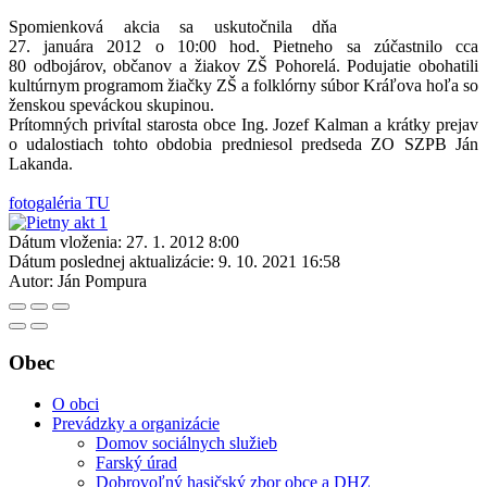
Spomienková akcia sa uskutočnila dňa
27. januára 2012 o 10:00 hod. Pietneho sa zúčastnilo cca
80 odbojárov, občanov a žiakov ZŠ Pohorelá. Podujatie obohatili
kultúrnym programom žiačky ZŠ a folklórny súbor Kráľova hoľa so
ženskou speváckou skupinou.
Prítomných privítal starosta obce Ing. Jozef Kalman a krátky prejav
o udalostiach tohto obdobia predniesol predseda ZO SZPB Ján
Lakanda.
fotogaléria TU
Dátum vloženia:
27. 1. 2012 8:00
Dátum poslednej aktualizácie:
9. 10. 2021 16:58
Autor:
Ján Pompura
Obec
O obci
Prevádzky a organizácie
Domov sociálnych služieb
Farský úrad
Dobrovoľný hasičský zbor obce a DHZ