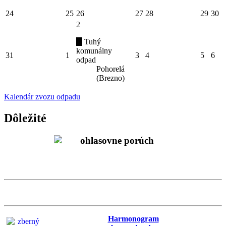
24
25
26
27
28
29
30
2
Tuhý
komunálny
31
1
3
4
5
6
odpad
Pohorelá
(Brezno)
Kalendár zvozu odpadu
Dôležité
Harmonogram