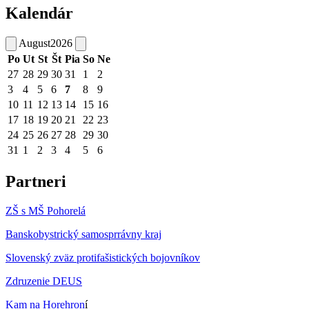
Kalendár
August
2026
Po
Ut
St
Št
Pia
So
Ne
27
28
29
30
31
1
2
3
4
5
6
7
8
9
10
11
12
13
14
15
16
17
18
19
20
21
22
23
24
25
26
27
28
29
30
31
1
2
3
4
5
6
Partneri
ZŠ s MŠ Pohorelá
Banskobystrický samosprrávny kraj
Slovenský zväz protifašistických bojovníkov
Zdruzenie DEUS
Kam na Horehron
í