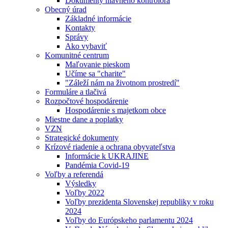
Dokumenty hlavného kontrolóra
Obecný úrad
Základné informácie
Kontakty
Správy
Ako vybaviť
Komunitné centrum
Maľovanie pieskom
Učíme sa "charite"
"Záleží nám na životnom prostredí"
Formuláre a tlačivá
Rozpočtové hospodárenie
Hospodárenie s majetkom obce
Miestne dane a poplatky
VZN
Strategické dokumenty
Krízové riadenie a ochrana obyvateľstva
Informácie k UKRAJINE
Pandémia Covid-19
Voľby a referendá
Výsledky
Voľby 2022
Voľby prezidenta Slovenskej republiky v roku
2024
Voľby do Európskeho parlamentu 2024