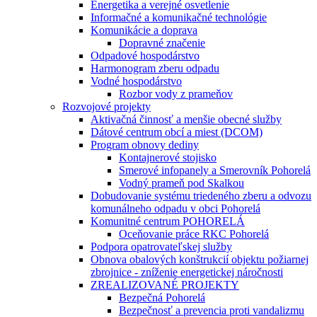
Energetika a verejné osvetlenie
Informačné a komunikačné technológie
Komunikácie a doprava
Dopravné značenie
Odpadové hospodárstvo
Harmonogram zberu odpadu
Vodné hospodárstvo
Rozbor vody z prameňov
Rozvojové projekty
Aktivačná činnosť a menšie obecné služby
Dátové centrum obcí a miest (DCOM)
Program obnovy dediny
Kontajnerové stojisko
Smerové infopanely a Smerovník Pohorelá
Vodný prameň pod Skalkou
Dobudovanie systému triedeného zberu a odvozu
komunálneho odpadu v obci Pohorelá
Komunitné centrum POHORELÁ
Oceňovanie práce RKC Pohorelá
Podpora opatrovateľskej služby
Obnova obalových konštrukcií objektu požiarnej
zbrojnice - zníženie energetickej náročnosti
ZREALIZOVANÉ PROJEKTY
Bezpečná Pohorelá
Bezpečnosť a prevencia proti vandalizmu