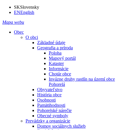
SK
Slovensky
EN
English
Mapa webu
Obec
O obci
Základné údaje
Geografia a príroda
Poloha
Mapový portál
Kataster
Informácie
Chotár obce
Invázne druhy rastlín na území obce
Pohorelá
Obyvateľstvo
História obce
Osobnosti
Pamätihodnosti
Pohorelské nárečie
Obecné symboly
Prevádzky a organizácie
Domov sociálnych služieb