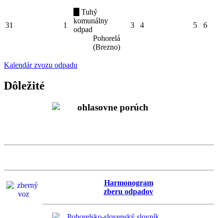
Tuhý
komunálny
31
1
3
4
5
6
odpad
Pohorelá
(Brezno)
Kalendár zvozu odpadu
Dôležité
Harmonogram
zberu odpadov