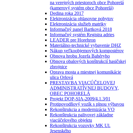
na verejných priestoroch obce Pohorelá
(kamerový systém obce Pohorelá)
Dedina roka 2017
Elektronizácia ohlasovne pobytov
Elektronizácia služieb matriky
Informačný panel Bartková 2018
Informačný systém Registra adries
LEADER pre Horehron
Materiálno-technické vybavenie DHZ
Nákup veľkoobjemových kompostérov
Obnova hrobu Jozefa Bahéryho
Obnova obalových konštrukcií hasičskej
zbrojnice
Oprava mosta a miestnej komunikácie
ulica Orlová
PRESTAVBA VIACÚČELOVEJ
ADMINISTRATÍVNEJ BUDOVY,
OBEC POHORELÁ
Projekt DOP-SIA-2009⁄4.1.3⁄01
Protipovodňový vozík s plnou výbavou
Rekonštrukcia a modernizácia VO
Rekonštrukcia palivovej základne
viacúčelového objektu
Rekonštrukcia vozovky MK Ul.
Jesenského