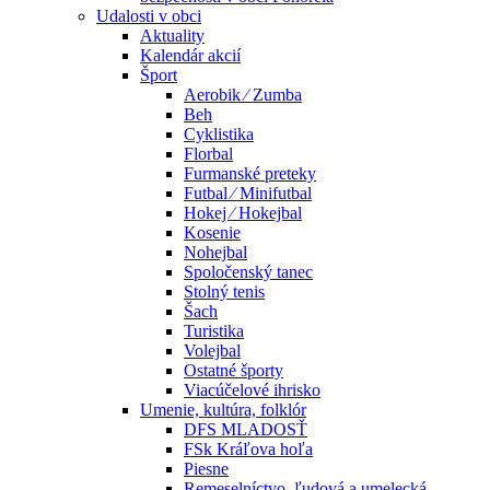
Udalosti v obci
Aktuality
Kalendár akcií
Šport
Aerobik ⁄ Zumba
Beh
Cyklistika
Florbal
Furmanské preteky
Futbal ⁄ Minifutbal
Hokej ⁄ Hokejbal
Kosenie
Nohejbal
Spoločenský tanec
Stolný tenis
Šach
Turistika
Volejbal
Ostatné športy
Viacúčelové ihrisko
Umenie, kultúra, folklór
DFS MLADOSŤ
FSk Kráľova hoľa
Piesne
Remeselníctvo, ľudová a umelecká