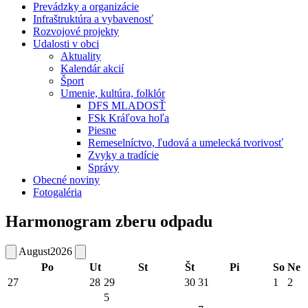
Prevádzky a organizácie
Infraštruktúra a vybavenosť
Rozvojové projekty
Udalosti v obci
Aktuality
Kalendár akcií
Šport
Umenie, kultúra, folklór
DFS MLADOSŤ
FSk Kráľova hoľa
Piesne
Remeselníctvo, ľudová a umelecká tvorivosť
Zvyky a tradície
Správy
Obecné noviny
Fotogaléria
Harmonogram zberu odpadu
August
2026
Po
Ut
St
Št
Pi
So
Ne
27
28
29
30
31
1
2
5