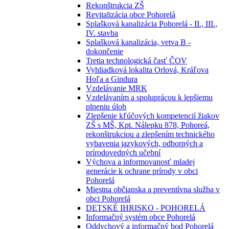
Rekonštrukcia ZŠ
Revitalizácia obce Pohorelá
Splašková kanalizácia Pohorelá - II., III.,
IV. stavba
Splašková kanalizácia, vetva B -
dokončenie
Tretia technologická časť ČOV
Vyhliadková lokalita Orlová, Kráľova
Hoľa a Gindura
Vzdelávanie MRK
Vzdelávaním a spoluprácou k lepšiemu
plneniu úloh
Zlepšenie kľúčových kompetencií žiakov
ZŠ s MŠ, Kpt. Nálepku 878, Pohoreá,
rekonštrukciou a zlepšením technického
vybavenia jazykových, odborných a
prírodovedných učební
Výchova a informovanosť mladej
generácie k ochrane prírody v obci
Pohorelá
Miestna občianska a preventívna služba v
obci Pohorelá
DETSKÉ IHRISKO - POHORELÁ
Informačný systém obce Pohorelá
Oddychový a informačný bod Pohorelá