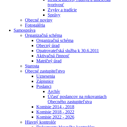
tvorivosť
Zvyky a tradície
Správy
Obecné noviny
Fotogaléria
Samospráva
Organizačná schéma
Organizačná schéma
Obecný úrad
Opatrovateľská služba k 30.6.2011
Aktivačná činnosť
Matričný úrad
Starosta
Obecné zastupiteľstvo
Uznesenia
Zápisnice
Poslanci
Archív
Účasť poslancov na rokovaniach
Obecného zastupiteľstva
Komisie 2014 - 2018
Komisie 2018 - 2022
Komisie 2022 - 2026
Hlavný kontrolór