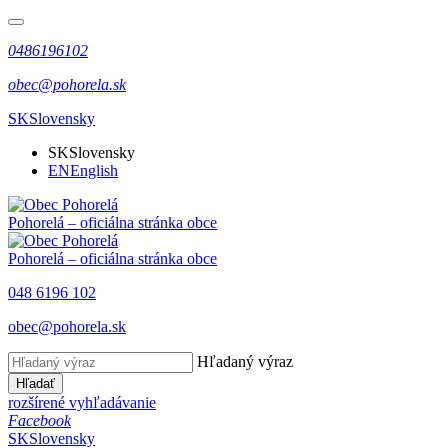
0486196102
obec@pohorela.sk
SK
Slovensky
SK
Slovensky
EN
English
Pohorelá
– oficiálna stránka obce
Pohorelá
– oficiálna stránka obce
048 6196 102
obec@pohorela.sk
Hľadaný výraz
Hľadať
rozšírené vyhľadávanie
Facebook
SK
Slovensky