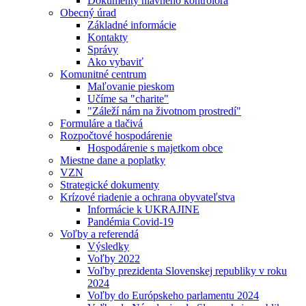
Dokumenty hlavného kontrolóra
Obecný úrad
Základné informácie
Kontakty
Správy
Ako vybaviť
Komunitné centrum
Maľovanie pieskom
Učíme sa "charite"
"Záleží nám na životnom prostredí"
Formuláre a tlačivá
Rozpočtové hospodárenie
Hospodárenie s majetkom obce
Miestne dane a poplatky
VZN
Strategické dokumenty
Krízové riadenie a ochrana obyvateľstva
Informácie k UKRAJINE
Pandémia Covid-19
Voľby a referendá
Výsledky
Voľby 2022
Voľby prezidenta Slovenskej republiky v roku
2024
Voľby do Európskeho parlamentu 2024