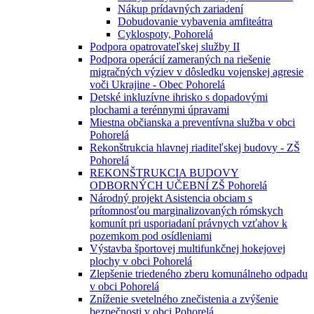
Nákup prídavných zariadení
Dobudovanie vybavenia amfiteátra
Cyklospoty, Pohorelá
Podpora opatrovateľskej služby II
Podpora operácií zameraných na riešenie
migračných výziev v dôsledku vojenskej agresie
voči Ukrajine - Obec Pohorelá
Detské inkluzívne ihrisko s dopadovými
plochami a terénnymi úpravami
Miestna občianska a preventívna služba v obci
Pohorelá
Rekonštrukcia hlavnej riaditeľskej budovy - ZŠ
Pohorelá
REKONŠTRUKCIA BUDOVY
ODBORNÝCH UČEBNÍ ZŠ Pohorelá
Národný projekt Asistencia obciam s
prítomnosťou marginalizovaných rómskych
komunít pri usporiadaní právnych vzťahov k
pozemkom pod osídleniami
Výstavba športovej multifunkčnej hokejovej
plochy v obci Pohorelá
Zlepšenie triedeného zberu komunálneho odpadu
v obci Pohorelá
Zníženie svetelného znečistenia a zvýšenie
bezpečnosti v obci Pohorelá