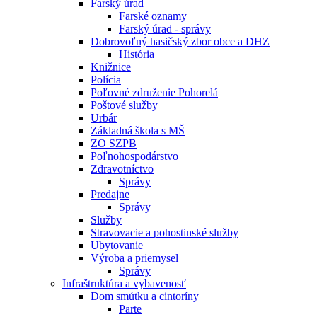
Farský úrad
Farské oznamy
Farský úrad - správy
Dobrovoľný hasičský zbor obce a DHZ
História
Knižnice
Polícia
Poľovné združenie Pohorelá
Poštové služby
Urbár
Základná škola s MŠ
ZO SZPB
Poľnohospodárstvo
Zdravotníctvo
Správy
Predajne
Správy
Služby
Stravovacie a pohostinské služby
Ubytovanie
Výroba a priemysel
Správy
Infraštruktúra a vybavenosť
Dom smútku a cintoríny
Parte