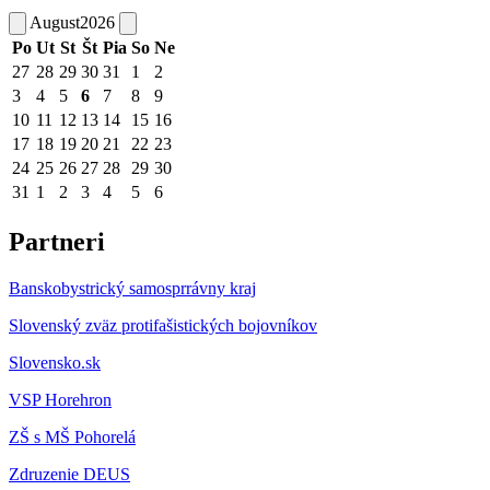
August
2026
Po
Ut
St
Št
Pia
So
Ne
27
28
29
30
31
1
2
3
4
5
6
7
8
9
10
11
12
13
14
15
16
17
18
19
20
21
22
23
24
25
26
27
28
29
30
31
1
2
3
4
5
6
Partneri
Banskobystrický samosprrávny kraj
Slovenský zväz protifašistických bojovníkov
Slovensko.sk
VSP Horehron
ZŠ s MŠ Pohorelá
Zdruzenie DEUS