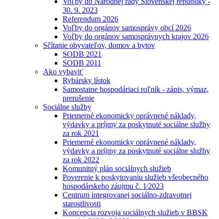
Voľby do Národnej rady Slovenskej republiky -
30. 9. 2023
Referendum 2026
Voľby do orgánov samosprávy obcí 2026
Voľby do orgánov samosprávnych krajov 2026
Sčítanie obyvateľov, domov a bytov
SODB 2021
SODB 2011
Ako vybaviť
Rybársky lístok
Samostatne hospodáriaci roľník - zápis, výmaz,
prerušenie
Sociálne služby
Priemerné ekonomicky oprávnené náklady,
výdavky a príjmy za poskytnuté sociálne služby
za rok 2021
Priemerné ekonomicky oprávnené náklady,
výdavky a príjmy za poskytnuté sociálne služby
za rok 2022
Komunitný plán sociálnych služieb
Poverenie k poskytovaniu služieb všeobecného
hospodárskeho záujmu č. 1⁄2023
Centrum integrovanej sociálno-zdravotnej
starostlivosti
Koncepcia rozvoja sociálnych služieb v BBSK