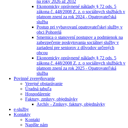
na roky 2026 až 2032
Ekonomicky oprávnené náklady § 72 ods. 5
zákona č. 448⁄2008 Z. z. o sociálnych službách v
platnom znení za rok 2024 - Opatrovateľská
služba
Postup pri vybavovaní opatrovateľskej služby v
obci Pohorelá
Smernica o stanovení postupov a podmienok na
zabezpečenie poskytovania sociálnej služby v
zariadení pre seniorov z dôvodov určených
obcou
Ekonomicky oprávnené náklady § 72 ods. 5
zákona č. 448/2008 Z. z. o sociálnych službách v
platnom znení za rok 2025 - Opatrovateľská
služba
Povinné zverejňovanie
Verejné obstarávanie
Úradná tabuľa
Hospodárenie
Faktury, zmluvy, objednávky
Archív - Zmluvy, faktury, objednávky
e-služby
Kontakty
Kontakt
Napíšte nám