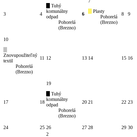
7
Tuhý
komunálny
Plasty
3
4
6
8
9
odpad
Pohorelá
Pohorelá
(Brezno)
(Brezno)
10
Znovupoužiteľný
11
12
13
14
15
16
textil
Pohorelá
(Brezno)
19
Tuhý
komunálny
17
18
20
21
22
23
odpad
Pohorelá
(Brezno)
24
25
26
27
28
29
30
2