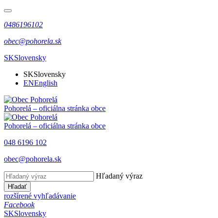
0486196102
obec@pohorela.sk
SK
Slovensky
SK
Slovensky
EN
English
Pohorelá
– oficiálna stránka obce
Pohorelá
– oficiálna stránka obce
048 6196 102
obec@pohorela.sk
Hľadaný výraz
Hľadať
rozšírené vyhľadávanie
Facebook
SK
Slovensky