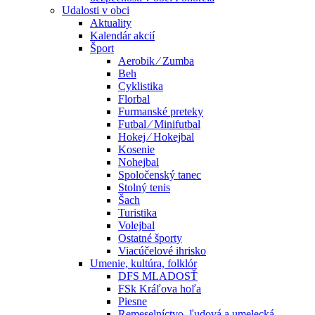
Udalosti v obci
Aktuality
Kalendár akcií
Šport
Aerobik ⁄ Zumba
Beh
Cyklistika
Florbal
Furmanské preteky
Futbal ⁄ Minifutbal
Hokej ⁄ Hokejbal
Kosenie
Nohejbal
Spoločenský tanec
Stolný tenis
Šach
Turistika
Volejbal
Ostatné športy
Viacúčelové ihrisko
Umenie, kultúra, folklór
DFS MLADOSŤ
FSk Kráľova hoľa
Piesne
Remeselníctvo, ľudová a umelecká