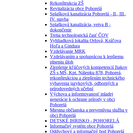
Rekonštrukcia ZŠ
Revitalizácia obce Pohorelá
Splašková kanalizácia Pohorelá - II., III.,
IV. stavba
Splašková kanalizácia, vetva B -
dokončenie
Tretia technologická časť ČOV
Vyhliadková lokalita Orlová, Kráľova
Hoľa a Gindura
Vzdelávanie MRK
Vzdelávaním a spoluprácou k lepšiemu
plneniu úloh
Zlepšenie kľúčových kompetencií žiakov
ZŠ s MŠ, Kpt. Nálepku 878, Pohoreá,
rekonštrukciou a zlepšením technického
vybavenia jazykových, odborných a
prírodovedných učební
Výchova a informovanosť mladej
generácie k ochrane prírody v obci
Pohorelá
Miestna občianska a preventívna služba v
obci Pohorelá
DETSKÉ IHRISKO - POHORELÁ
Informačný systém obce Pohorelá
Oddychový a informačný bod Pohorelá