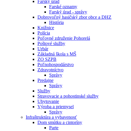
Farský úrad
Farské oznamy
Farský úrad - správy
Dobrovoľný hasičský zbor obce a DHZ
História
Knižnice
Polícia
Poľovné združenie Pohorelá
Poštové služby
Urbár
Základná škola s MŠ
ZO SZPB
Poľnohospodárstvo
Zdravotníctvo
Správy
Predajne
Správy
Služby
Stravovacie a pohostinské služby
Ubytovanie
Výroba a priemysel
Správy
Infraštruktúra a vybavenosť
Dom smútku a cintoríny
Parte