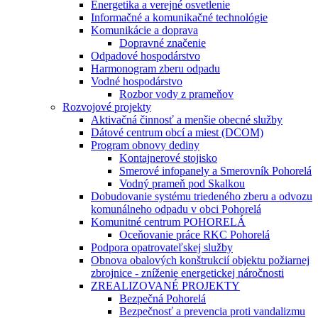
Energetika a verejné osvetlenie
Informačné a komunikačné technológie
Komunikácie a doprava
Dopravné značenie
Odpadové hospodárstvo
Harmonogram zberu odpadu
Vodné hospodárstvo
Rozbor vody z prameňov
Rozvojové projekty
Aktivačná činnosť a menšie obecné služby
Dátové centrum obcí a miest (DCOM)
Program obnovy dediny
Kontajnerové stojisko
Smerové infopanely a Smerovník Pohorelá
Vodný prameň pod Skalkou
Dobudovanie systému triedeného zberu a odvozu
komunálneho odpadu v obci Pohorelá
Komunitné centrum POHORELÁ
Oceňovanie práce RKC Pohorelá
Podpora opatrovateľskej služby
Obnova obalových konštrukcií objektu požiarnej
zbrojnice - zníženie energetickej náročnosti
ZREALIZOVANÉ PROJEKTY
Bezpečná Pohorelá
Bezpečnosť a prevencia proti vandalizmu