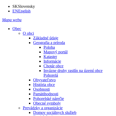
SK
Slovensky
EN
English
Mapa webu
Obec
O obci
Základné údaje
Geografia a príroda
Poloha
Mapový portál
Kataster
Informácie
Chotár obce
Invázne druhy rastlín na území obce
Pohorelá
Obyvateľstvo
História obce
Osobnosti
Pamätihodnosti
Pohorelské nárečie
Obecné symboly
Prevádzky a organizácie
Domov sociálnych služieb