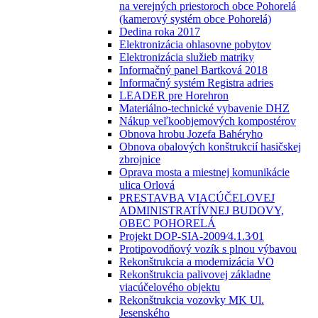
na verejných priestoroch obce Pohorelá
(kamerový systém obce Pohorelá)
Dedina roka 2017
Elektronizácia ohlasovne pobytov
Elektronizácia služieb matriky
Informačný panel Bartková 2018
Informačný systém Registra adries
LEADER pre Horehron
Materiálno-technické vybavenie DHZ
Nákup veľkoobjemových kompostérov
Obnova hrobu Jozefa Bahéryho
Obnova obalových konštrukcií hasičskej
zbrojnice
Oprava mosta a miestnej komunikácie
ulica Orlová
PRESTAVBA VIACÚČELOVEJ
ADMINISTRATÍVNEJ BUDOVY,
OBEC POHORELÁ
Projekt DOP-SIA-2009⁄4.1.3⁄01
Protipovodňový vozík s plnou výbavou
Rekonštrukcia a modernizácia VO
Rekonštrukcia palivovej základne
viacúčelového objektu
Rekonštrukcia vozovky MK Ul.
Jesenského