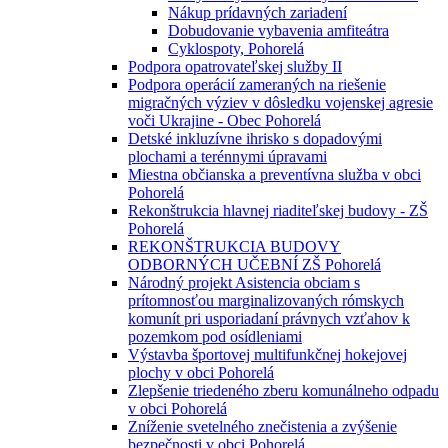
Nákup prídavných zariadení
Dobudovanie vybavenia amfiteátra
Cyklospoty, Pohorelá
Podpora opatrovateľskej služby II
Podpora operácií zameraných na riešenie
migračných výziev v dôsledku vojenskej agresie
voči Ukrajine - Obec Pohorelá
Detské inkluzívne ihrisko s dopadovými
plochami a terénnymi úpravami
Miestna občianska a preventívna služba v obci
Pohorelá
Rekonštrukcia hlavnej riaditeľskej budovy - ZŠ
Pohorelá
REKONŠTRUKCIA BUDOVY
ODBORNÝCH UČEBNÍ ZŠ Pohorelá
Národný projekt Asistencia obciam s
prítomnosťou marginalizovaných rómskych
komunít pri usporiadaní právnych vzťahov k
pozemkom pod osídleniami
Výstavba športovej multifunkčnej hokejovej
plochy v obci Pohorelá
Zlepšenie triedeného zberu komunálneho odpadu
v obci Pohorelá
Zníženie svetelného znečistenia a zvýšenie
bezpečnosti v obci Pohorelá